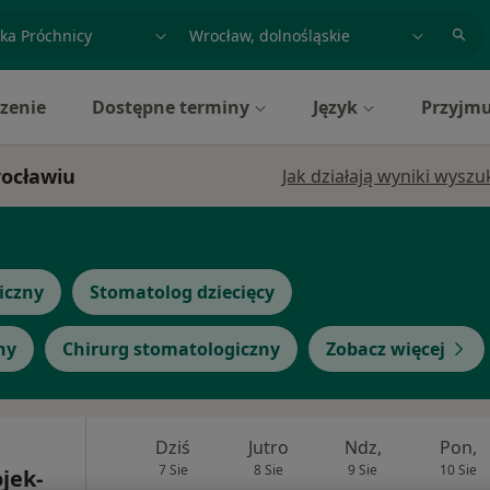
acja, badanie lub nazwisko
miasto lub dzielnica
zenie
Dostępne terminy
Język
Przyjmu
rocławiu
Jak działają wyniki wysz
iczny
Stomatolog dziecięcy
ny
Chirurg stomatologiczny
Zobacz więcej
Dziś
Jutro
Ndz,
Pon,
7 Sie
8 Sie
9 Sie
10 Sie
ojek-