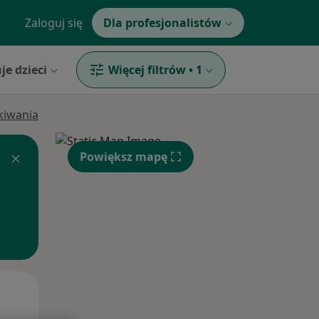
Zaloguj się
Dla profesjonalistów
je dzieci
Więcej filtrów
•
1
ukiwania
Powiększ mapę
Wt,
Śr,
Czw,
11 Sie
12 Sie
13 Sie