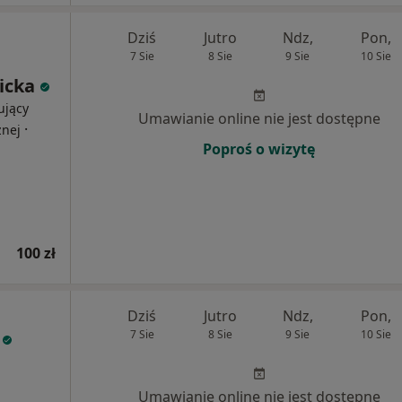
Dziś
Jutro
Ndz,
Pon,
7 Sie
8 Sie
9 Sie
10 Sie
icka
ujący
Umawianie online nie jest dostępne
·
znej
Poproś o wizytę
100 zł
Dziś
Jutro
Ndz,
Pon,
7 Sie
8 Sie
9 Sie
10 Sie
Umawianie online nie jest dostępne