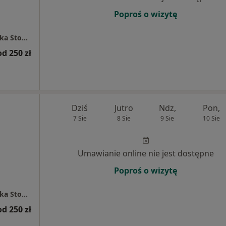
Poproś o wizytę
Pomorska Dental Clinic Specjalistyczna Klinika Stomatologiczna
od 250 zł
Dziś
Jutro
Ndz,
Pon,
7 Sie
8 Sie
9 Sie
10 Sie
Umawianie online nie jest dostępne
Poproś o wizytę
Pomorska Dental Clinic Specjalistyczna Klinika Stomatologiczna
od 250 zł