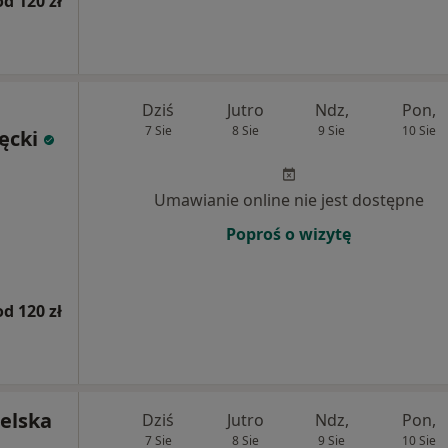
od 120 zł
Dziś
Jutro
Ndz,
Pon,
7 Sie
8 Sie
9 Sie
10 Sie
ęcki
Umawianie online nie jest dostępne
Poproś o wizytę
od 120 zł
ielska
Dziś
Jutro
Ndz,
Pon,
7 Sie
8 Sie
9 Sie
10 Sie