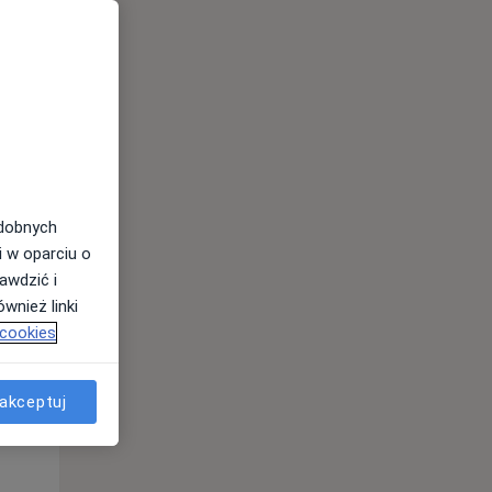
odobnych
i w oparciu o
awdzić i
Wt,
Śr,
Czw,
wnież linki
11 Sie
12 Sie
13 Sie
 cookies
akceptuj