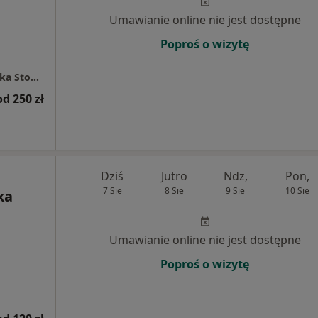
Umawianie online nie jest dostępne
Poproś o wizytę
Pomorska Dental Clinic Specjalistyczna Klinika Stomatologiczna
od 250 zł
Dziś
Jutro
Ndz,
Pon,
7 Sie
8 Sie
9 Sie
10 Sie
ka
Umawianie online nie jest dostępne
Poproś o wizytę