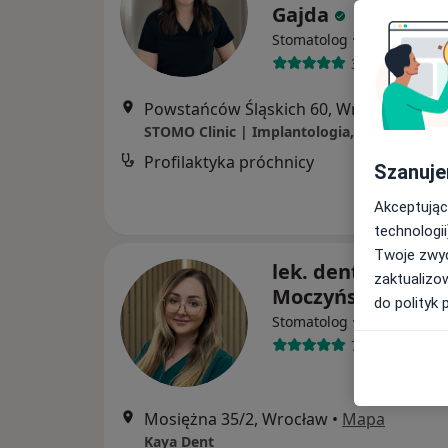
Gajda
·
Więcej
Stomatolog
33 opinie
Powstańców Śląskich 60, Wrocław
•
Ma
Profilaktyka próchnicy
Darmowa
Szanuje
Akceptując
technologii
Twoje zwyc
lek. dent. Irena
zaktualizo
Moczyńska-Kaya
do polityk 
·
Więcej
Stomatolog
72 opinie
Mosiężna 35/2, Wrocław
•
Mapa
Kaya Dent