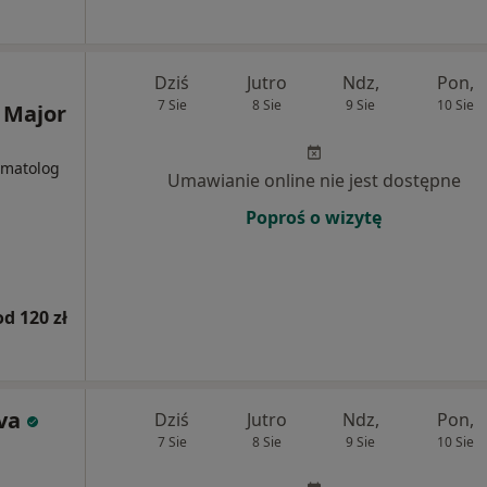
Dziś
Jutro
Ndz,
Pon,
7 Sie
8 Sie
9 Sie
10 Sie
a Major
tomatolog
Umawianie online nie jest dostępne
Poproś o wizytę
od 120 zł
va
Dziś
Jutro
Ndz,
Pon,
7 Sie
8 Sie
9 Sie
10 Sie