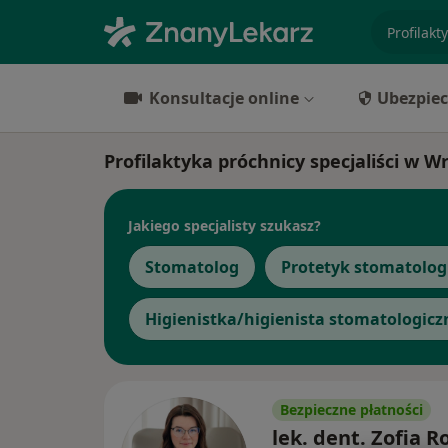
specjaliz
Konsultacje online
Ubezpiec
Profilaktyka próchnicy specjaliści w W
Jakiego specjalisty szukasz?
Stomatolog
Protetyk stomatolog
Higienistka/higienista stomatologicz
Bezpieczne płatności
lek. dent. Zofia R