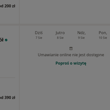
od 200 zł
Dziś
Jutro
Ndz,
Pon,
7 Sie
8 Sie
9 Sie
10 Sie
ół
Umawianie online nie jest dostępne
Poproś o wizytę
od 390 zł