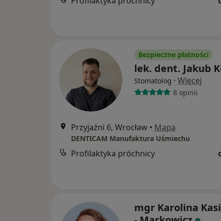
Profilaktyka próchnicy
Bezpieczne płatności
lek. dent. Jakub K
·
Więcej
Stomatolog
8 opinii
Przyjaźni 6, Wrocław
•
Mapa
DENTICAM Manufaktura Uśmiechu
Profilaktyka próchnicy
mgr Karolina Kas
- Markowicz