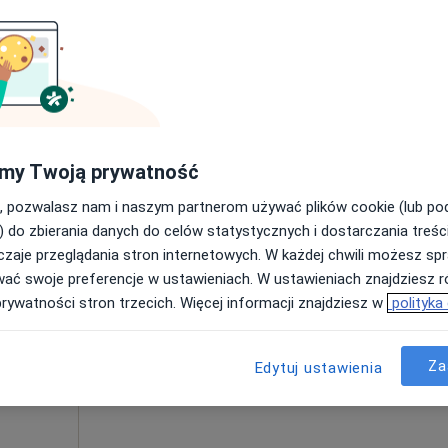
Umawianie online nie jest dostępne
Poproś o wizytę
pa
STOMO Clinic | Implantologia, Ortodoncja, Stomatologia Estetyczna, Stomatologia Dziecięca, Protetyka
 usługa
my Twoją prywatność
, pozwalasz nam i naszym partnerom używać plików cookie (lub p
) do zbierania danych do celów statystycznych i dostarczania treśc
zaje przeglądania stron internetowych. W każdej chwili możesz spr
Dziś
Jutro
Ndz,
Pon,
wać swoje preferencje w ustawieniach. W ustawieniach znajdziesz ró
7 Sie
8 Sie
9 Sie
10 Sie
prywatności stron trzecich. Więcej informacji znajdziesz w
polityka
Umawianie online nie jest dostępne
Za
Edytuj ustawienia
Poproś o wizytę