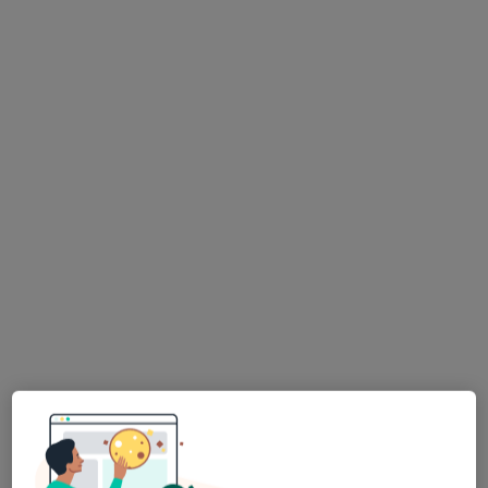
Bezpieczne płatności
dr Iwona Zaborowska
·
Więcej
Stomatolog
37 opinii
ul. Chodźki 13/ 4, Lublin
•
Mapa
IDEALMED Centrum Medycyny Estetycznej, Stomatologii i Kosmetyki Profesjonalnej
Piaskowanie
250 zł
Specjalista nie oferuje umawiania online pod tym adresem.
Poproś o wizytę