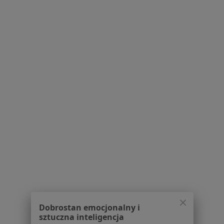
Specjalista nie oferuje umawiania online pod tym adresem.
Poproś o wizytę
1
2
3
4
5
6
Powiązane wyszukiwania
Usługi w Lublinie
Konsultacja stomatologiczna w Lublinie
Stomatologia zachowawcza w Lublinie
Leczenie próchnicy w Lublinie
Leczenie kanałowe w Lublinie
Konsultacja protetyczna w Lublinie
Dobrostan emocjonalny i
sztuczna inteligencja
Więcej (15)