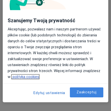
Szanujemy Twoją prywatność
Akceptując, pozwalasz nam i naszym partnerom używać
plików cookie (lub podobnych technologii) do zbierania
lek. dent. Weronika Miazek
danych do celów statystycznych i dostarczania treści w
·
Więcej
Stomatolog
oparciu o Twoje zwyczaje przeglądania stron
33 opinie
internetowych. W każdej chwili możesz sprawdzić i
Nałęczowska 25, Lublin
•
Mapa
zaktualizować swoje preferencje w ustawieniach. W
DENTAL-MED - Centrum Stomatologii i Implantologii
ustawieniach znajdziesz również linki do polityk
Piaskowanie
450 zł
prywatności stron trzecich. Więcej informacji znajdziesz
w
polityka cookies
Specjalista nie oferuje umawiania online pod tym adresem.
Poproś o wizytę
Zaakceptuj
Edytuj ustawienia