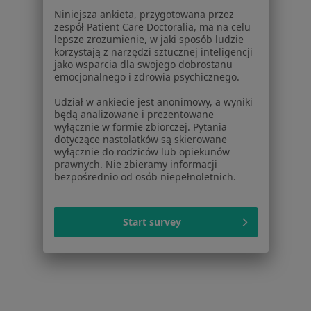
Więcej w kategorii: Usługi w Lublinie
Niniejsza ankieta, przygotowana przez
zespół Patient Care Doctoralia, ma na celu
Popularne specjalizacje
lepsze zrozumienie, w jaki sposób ludzie
korzystają z narzędzi sztucznej inteligencji
Psycholodzy w Lublinie
jako wsparcia dla swojego dobrostanu
emocjonalnego i zdrowia psychicznego.
Stomatolodzy w Lublinie
Udział w ankiecie jest anonimowy, a wyniki
Ginekolodzy w Lublinie
będą analizowane i prezentowane
wyłącznie w formie zbiorczej. Pytania
Interniści w Lublinie
dotyczące nastolatków są skierowane
wyłącznie do rodziców lub opiekunów
Chirurdzy w Lublinie
prawnych. Nie zbieramy informacji
bezpośrednio od osób niepełnoletnich.
Więcej (15)
Więcej w kategorii: Popularne specjalizacje
Start survey
Strona Główna
Usługi I Zabiegi
Piaskowanie
Zmień miast
Lublin
Zmień miasto