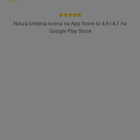
Nasza średnia ocena na App Store to 4.9 i 4.1 na
Bezpieczne płatności
Google Play Store
Monika Śron
·
Więcej
Higienistka/higienista stomatologiczny
48 opinii
aleja Józefa Piłsudskiego 18/2, Lublin
•
Mapa
MEDICADENT CENTRUM STOMATOLOGII, IMPLANTOLOGII I ORTODONCJI W LUBLINIE
Piaskowanie
250 zł
Specjalista nie oferuje umawiania online pod tym adresem.
Poproś o wizytę