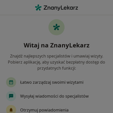
Me
Piaskowanie • Lublin, lubelskie
Filtry
• 1
Ubezpieczenie
Map
Piaskowanie specjaliści w Lublinie
Witaj na ZnanyLekarz
Jak działają wyniki wyszukiwania
Znajdź najlepszych specjalistów i umawiaj wizyty.
Pobierz aplikację, aby uzyskać bezpłatny dostęp do
Jaką wizytę chcesz umówić?
przydatnych funkcji:
Piaskowanie
Scaling + piaskowanie
Piask
Łatwo zarządzaj swoimi wizytami
Wysyłaj wiadomości do specjalistów
Otrzymuj powiadomienia