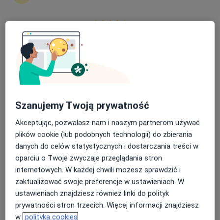
Magdalena Kołodziej
Nasza średnia ocena na App Store to 4.9 i 4.1 na
Dietetyk
Google Play Store
Wrocław
umów wizytę
Przemysław Chimiczewski
Szanujemy Twoją prywatność
Ginekolog, Ginekolog onkologiczny
Akceptując, pozwalasz nam i naszym partnerom używać
Radzionków
plików cookie (lub podobnych technologii) do zbierania
umów wizytę
danych do celów statystycznych i dostarczania treści w
oparciu o Twoje zwyczaje przeglądania stron
Klaudia Dłużniewska
internetowych. W każdej chwili możesz sprawdzić i
zaktualizować swoje preferencje w ustawieniach. W
Psycholog
ustawieniach znajdziesz również linki do polityk
Tczew
prywatności stron trzecich. Więcej informacji znajdziesz
umów wizytę
w
polityka cookies