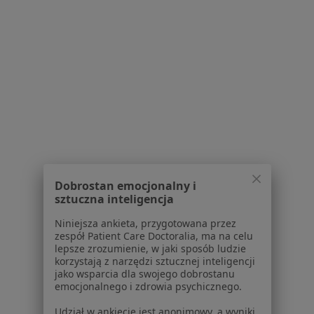
Lekarze
Placówki medyczne
Pytania i odpowiedzi
Usługi i zabiegi
Choroby
Pomoc
Aplikacje mobilne
Blog dla pacjentów
Dla profesjonalistów
Cennik
Dobrostan emocjonalny i
Dla lekarzy
sztuczna inteligencja
Dla placówek medycznych
Niniejsza ankieta, przygotowana przez
Noa Notes
nowość
zespół Patient Care Doctoralia, ma na celu
Baza wiedzy
lepsze zrozumienie, w jaki sposób ludzie
Centrum Pomocy dla Specjalisty
korzystają z narzędzi sztucznej inteligencji
jako wsparcia dla swojego dobrostanu
Kontakt
emocjonalnego i zdrowia psychicznego.
ZnanyLekarz - Strona główna
Udział w ankiecie jest anonimowy, a wyniki