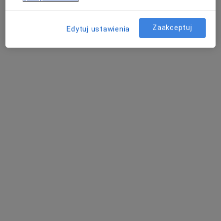
Danuta Myłek
Zaakceptuj
Edytuj ustawienia
Alergolog, Dietetyk, Dermatolog
Warszawa
Krzysztof Stanisław Pawłowski
Internista, Reumatolog, Alergolog
Nowy Sącz
Grażyna Pulka
Alergolog, Internista
Kraków