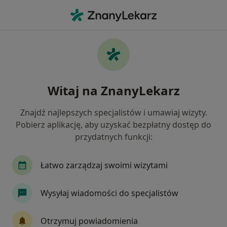
Me
Czego szukasz?
Strona Główna
Usługi
Pakiet Specjalistyczny
Pakiet specjalistyczny -
Witaj na ZnanyLekarz
informacje, specjaliści, pytania i
odpowiedzi
Znajdź najlepszych specjalistów i umawiaj wizyty.
Pobierz aplikację, aby uzyskać bezpłatny dostęp do
przydatnych funkcji:
Łatwo zarządzaj swoimi wizytami
Informacje
Wysyłaj wiadomości do specjalistów
Eksperci - pakiet specjalistyczny
Otrzymuj powiadomienia