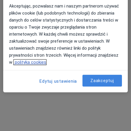
Akceptując, pozwalasz nam i naszym partnerom używać
plików cookie (lub podobnych technologii) do zbierania
danych do celów statystycznych i dostarczania treści w
lek. dent. Karolina Załęska
oparciu o Twoje zwyczaje przeglądania stron
internetowych. W każdej chwili możesz sprawdzić i
·
Więcej
Stomatolog
zaktualizować swoje preferencje w ustawieniach. W
11 opinii
ustawieniach znajdziesz również linki do polityk
Szymbark
•
Mapa
prywatności stron trzecich. Więcej informacji znajdziesz
Niepubliczny Zakład Opieki Zdrowotnej Ośrodek Zdrowia Szymbark
w
polityka cookies
Konsultacja stomatologiczna
Brak ceny
Specjalista nie oferuje umawiania online pod tym adresem.
Zaakceptuj
Edytuj ustawienia
Poproś o wizytę