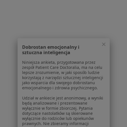
Partnerzy
Centrum prasowe
Kontakt
Dla pacjentów
Lekarze
Placówki medyczne
Dobrostan emocjonalny i
Pytania i odpowiedzi
sztuczna inteligencja
Usługi i zabiegi
Niniejsza ankieta, przygotowana przez
Choroby
zespół Patient Care Doctoralia, ma na celu
Pomoc
lepsze zrozumienie, w jaki sposób ludzie
Aplikacje mobilne
korzystają z narzędzi sztucznej inteligencji
jako wsparcia dla swojego dobrostanu
Blog dla pacjentów
emocjonalnego i zdrowia psychicznego.
Dla profesjonalistów
Udział w ankiecie jest anonimowy, a wyniki
będą analizowane i prezentowane
Cennik
wyłącznie w formie zbiorczej. Pytania
Dla lekarzy
dotyczące nastolatków są skierowane
wyłącznie do rodziców lub opiekunów
Dla placówek medycznych
prawnych. Nie zbieramy informacji
Noa Notes
nowość