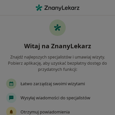
Me
Konsultacja Stomatologiczna • Kościerzyna, pomorskie
Filtry
• 1
Mapa
Konsultacja stomatologiczna specjaliści w
Witaj na ZnanyLekarz
Kościerzynie
Jak działają wyniki wyszukiwania
Znajdź najlepszych specjalistów i umawiaj wizyty.
Pobierz aplikację, aby uzyskać bezpłatny dostęp do
przydatnych funkcji:
Jakiego specjalisty szukasz?
Stomatolog
Lekarz wykonujący zabiegi medyc
Łatwo zarządzaj swoimi wizytami
Wysyłaj wiadomości do specjalistów
Otrzymuj powiadomienia