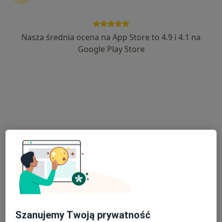
Nasza średnia ocena na App Store to 4.9 i 4.1 na
lek. dent. Wojciech Jeżewski
Google Play Store
·
Więcej
Stomatolog
4 opinie
Moniuszki 34 lok.7
•
Mapa
Gdańskie Centrum Stomatologii w Kościerzynie
Konsultacja stomatologiczna
120 zł
Specjalista nie oferuje umawiania online pod tym adresem.
Poproś o wizytę
Szanujemy Twoją prywatność