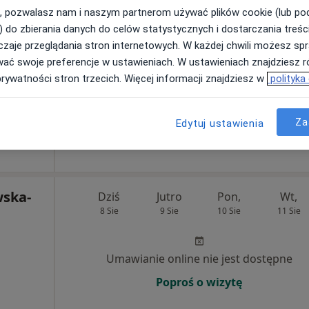
, pozwalasz nam i naszym partnerom używać plików cookie (lub p
ka
Dziś
Jutro
Pon,
Wt,
) do zbierania danych do celów statystycznych i dostarczania treśc
8 Sie
9 Sie
10 Sie
11 Sie
zaje przeglądania stron internetowych. W każdej chwili możesz spr
wać swoje preferencje w ustawieniach. W ustawieniach znajdziesz ró
prywatności stron trzecich. Więcej informacji znajdziesz w
polityka
Umawianie online nie jest dostępne
Poproś o wizytę
Za
Edytuj ustawienia
wska-
Dziś
Jutro
Pon,
Wt,
8 Sie
9 Sie
10 Sie
11 Sie
Umawianie online nie jest dostępne
Poproś o wizytę