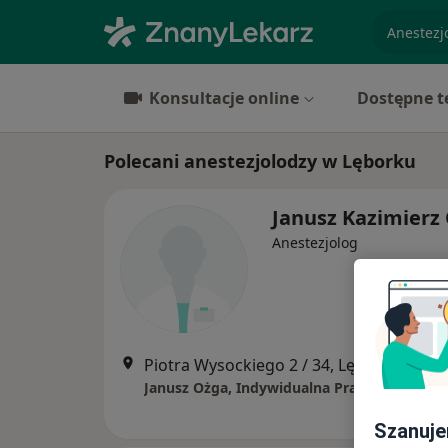
specjaliz
Konsultacje online
Dostępne t
Polecani anestezjolodzy w Lęborku
Janusz Kazimierz
Anestezjolog
Piotra Wysockiego 2 / 34, Lębork
•
Mapa
Szanuje