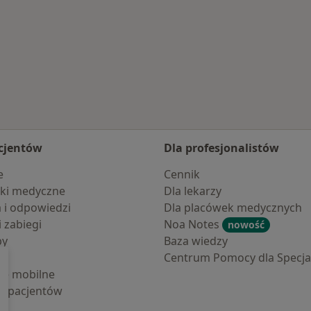
ka
Więcej w kategorii: 
cjentów
Dla profesjonalistów
e
Cennik
ki medyczne
Dla lekarzy
a i odpowiedzi
Dla placówek medycznych
i zabiegi
Noa Notes
nowość
by
Baza wiedzy
Centrum Pomocy dla Specjal
cje mobilne
la pacjentów