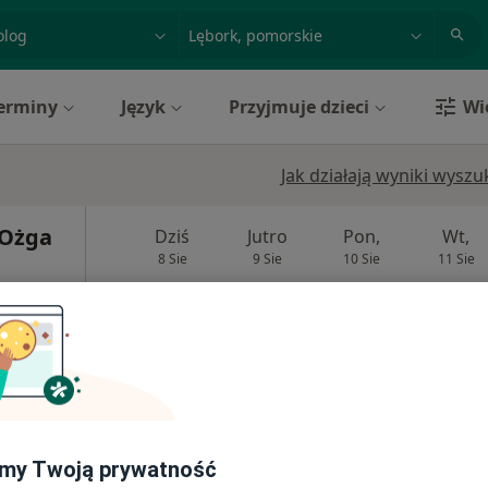
acja, badanie lub nazwisko
miasto lub dzielnica
erminy
Język
Przyjmuje dzieci
Wi
Jak działają wyniki wysz
 Ożga
Dziś
Jutro
Pon,
Wt,
8 Sie
9 Sie
10 Sie
11 Sie
Umawianie online nie jest dostępne
Poproś o wizytę
Janusz Ożga, Indywidualna Praktyka Lekarska W Miejscu Wezwania
my Twoją prywatność