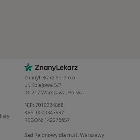
Najczęstsze schorzenia
Kontakt
ZnanyLekarz - Strona główna
ZnanyLekarz Sp. z o.o.
ul. Kolejowa 5/7
01-217 Warszawa, Polska
NIP: ⁠7010224868
KRS: ⁠0000347997
isty
REGON: ⁠142276657
Sąd Rejonowy dla m.st. Warszawy