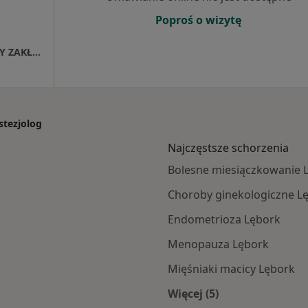
Poproś o wizytę
SAMODZIELNY PUBLICZNY SPECJALISTYCZNY ZAKŁAD OPIEKI ZDROWOTNEJ W LĘBORKU
stezjolog
Najczęstsze schorzenia
Bolesne miesiączkowanie 
Choroby ginekologiczne L
Endometrioza Lębork
Menopauza Lębork
Mięśniaki macicy Lębork
Więcej (5)