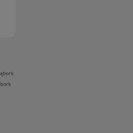
Lębork
ębork