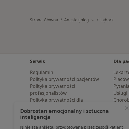
Więcej w kategorii: W pobliżu Lębor
Strona Główna
Anestezjolog
Lębork
Zmień miasto
Serwis
Dla pa
Regulamin
Lekarz
Polityka prywatności pacjentów
Placów
Polityka prywatności
Pytani
profesjonalistów
Usługi 
Polityka prywatności dla
Choro
profesjonalistów, których dane
Pomoc
Dobrostan emocjonalny i sztuczna
pozyskaliśmy samodzielnie
Aplika
inteligencja
Polityka cookies
Blog d
Niniejsza ankieta, przygotowana przez zespół Patient
Jak działają wyniki wyszukiwania