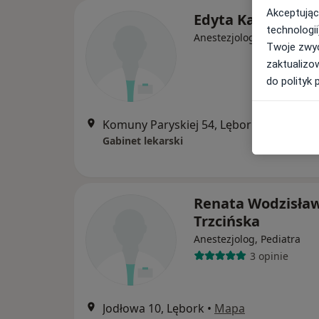
Akceptując
Edyta Kamieniec
technologii
Anestezjolog
Twoje zwyc
zaktualizo
do polityk 
Komuny Paryskiej 54, Lębork
•
Mapa
Gabinet lekarski
Renata Wodzisła
Trzcińska
Anestezjolog, Pediatra
3 opinie
Jodłowa 10, Lębork
•
Mapa