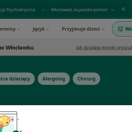
acja, badanie lub nazwisko
miasto lub dzielnica
erminy
Język
Przyjmuje dzieci
Wi
i w Włocławku
Jak działają wyniki wysz
tra dziecięcy
Alergolog
Chirurg
a
Dziś
Jutro
Ndz,
Pon,
7 Sie
8 Sie
9 Sie
10 Sie