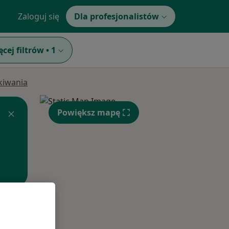
Zaloguj się
Dla profesjonalistów
ęcej filtrów
•
1
ukiwania
Powiększ mapę
Wt,
Śr,
Czw,
11 Sie
12 Sie
13 Sie