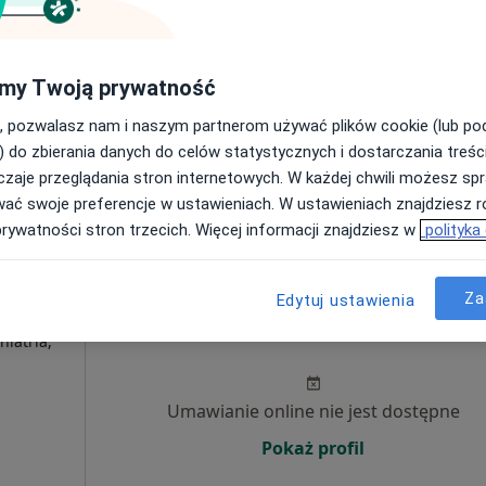
Umawianie online nie jest dostępne
my Twoją prywatność
Poproś o wizytę
, pozwalasz nam i naszym partnerom używać plików cookie (lub p
) do zbierania danych do celów statystycznych i dostarczania treśc
zaje przeglądania stron internetowych. W każdej chwili możesz spr
 Ul.Barska 13, Włocławek
•
Mapa
wać swoje preferencje w ustawieniach. W ustawieniach znajdziesz ró
prywatności stron trzecich. Więcej informacji znajdziesz w
polityka
rak ceny
Za
Edytuj ustawienia
Dziś
Jutro
Ndz,
Pon,
7 Sie
8 Sie
9 Sie
10 Sie
hiatria,
Umawianie online nie jest dostępne
Pokaż profil