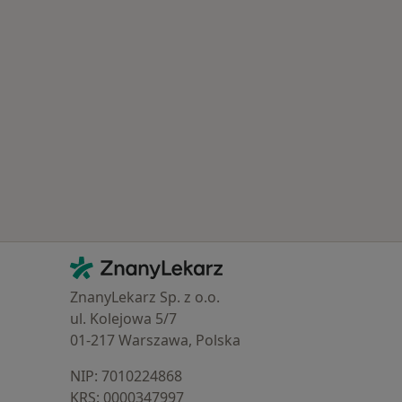
Popularne specjalizacje
Kontakt
ZnanyLekarz - Strona główna
ZnanyLekarz Sp. z o.o.
ul. Kolejowa 5/7
01-217 Warszawa, Polska
NIP: ⁠7010224868
KRS: ⁠0000347997