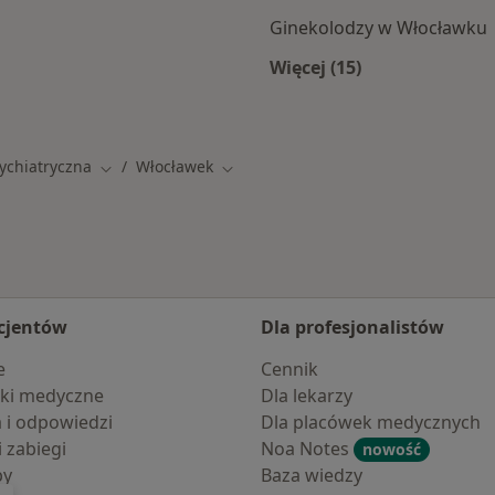
Ginekolodzy w Włocławku
Więcej (15)
wku
Więcej w kategorii: 
ychiatryczna
Włocławek
Zmień miasto
Zmień miasto
cjentów
Dla profesjonalistów
e
Cennik
ki medyczne
Dla lekarzy
a i odpowiedzi
Dla placówek medycznych
i zabiegi
Noa Notes
nowość
by
Baza wiedzy