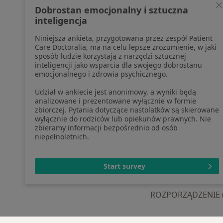
profesjonalistów, których dane
Pomoc
Dobrostan emocjonalny i sztuczna
pozyskaliśmy samodzielnie
Aplika
inteligencja
Polityka cookies
Blog d
Niniejsza ankieta, przygotowana przez zespół Patient
Jak działają wyniki wyszukiwania
Care Doctoralia, ma na celu lepsze zrozumienie, w jaki
Dostępność
sposób ludzie korzystają z narzędzi sztucznej
O nas
inteligencji jako wsparcia dla swojego dobrostanu
emocjonalnego i zdrowia psychicznego.
Praca
Rekrutujemy!
Partnerzy
Udział w ankiecie jest anonimowy, a wyniki będą
Centrum prasowe
analizowane i prezentowane wyłącznie w formie
zbiorczej. Pytania dotyczące nastolatków są skierowane
Kontakt
wyłącznie do rodziców lub opiekunów prawnych. Nie
zbieramy informacji bezpośrednio od osób
niepełnoletnich.
otwiera się w now
otwiera s
o
Polska
,
Türkiye
,
España
,
Start survey
ROZPORZĄDZENIE (UE