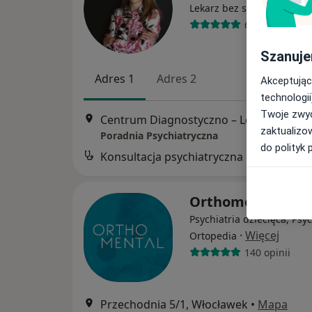
Lekarz bez specjalizacji
6 opinii
Szanuje
Adres 1
Adres 2
Akceptując
technologii
Twoje zwyc
Centrum Diagnostyczno – Lecznicze Barska Sp. z o.o.
zaktualizo
Poradnia Psychiatryczna
do polityk 
Konsultacja psychiatryczna
B
Orthomental
Psychiatria dziecięca, Psyc
·
Więcej
Ortopedia
140 opinii
Przechodnia 5/1, Włocławek
•
Mapa