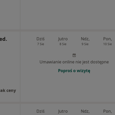
ed.
Dziś
Jutro
Ndz,
Pon,
7 Sie
8 Sie
9 Sie
10 Sie
Umawianie online nie jest dostępne
Poproś o wizytę
rak ceny
Dziś
Jutro
Ndz,
Pon,