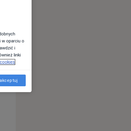
odobnych
i w oparciu o
awdzić i
wnież linki
 cookies
akceptuj
Wt,
Śr,
Czw,
11 Sie
12 Sie
13 Sie