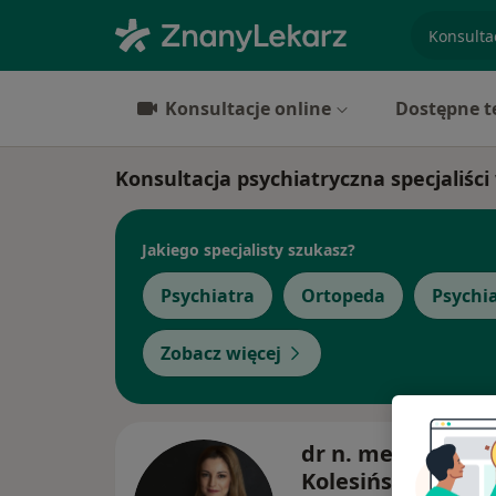
specjaliz
Konsultacje online
Dostępne t
Konsultacja psychiatryczna specjaliśc
Jakiego specjalisty szukasz?
Psychiatra
Ortopeda
Psychia
Zobacz więcej
dr n. med. Natali
Kolesińska