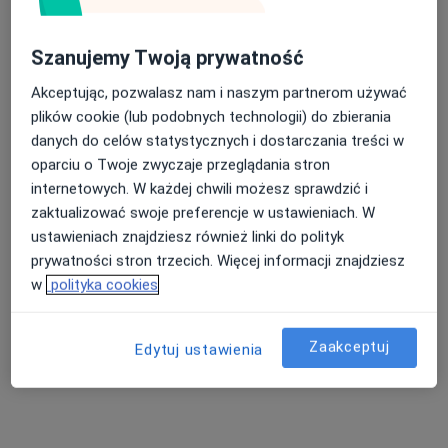
Szanujemy Twoją prywatność
lek. dent. Hubert Roztropiński
Akceptując, pozwalasz nam i naszym partnerom używać
plików cookie (lub podobnych technologii) do zbierania
·
Więcej
Stomatolog
danych do celów statystycznych i dostarczania treści w
51 opinii
oparciu o Twoje zwyczaje przeglądania stron
Ul. Jana Kilińskiego 9, Łęczyca
•
Mapa
internetowych. W każdej chwili możesz sprawdzić i
CENTRUM STOMATOLOGII Joanna Olejniczak-Jercha Zbigniew Olejniczak S.C.
zaktualizować swoje preferencje w ustawieniach. W
Konsultacja protetyczna
Brak ceny
ustawieniach znajdziesz również linki do polityk
prywatności stron trzecich. Więcej informacji znajdziesz
Specjalista nie oferuje umawiania online pod tym adresem.
w
polityka cookies
Poproś o wizytę
Zaakceptuj
Edytuj ustawienia