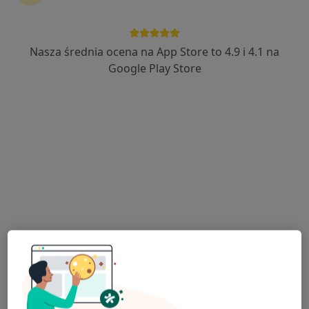
Nasza średnia ocena na App Store to 4.9 i 4.1 na
lek. dent. Paweł Powierża
Google Play Store
·
Więcej
Protetyk stomatologiczny
26 opinii
Bitwy nad Bzurą 13, Łęczyca
•
Mapa
Stomamed
Konsultacja protetyczna
Brak ceny
Specjalista nie oferuje umawiania online pod tym adresem.
Poproś o wizytę