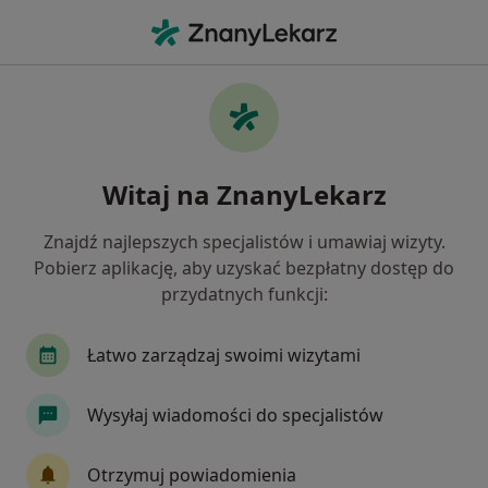
Me
Konsultacja Protetyczna • Łęczyca, łódzkie
Filtry
• 1
Ubezpieczenie
Map
Konsultacja protetyczna specjaliści w
Witaj na ZnanyLekarz
Łęczycy
Jak działają wyniki wyszukiwania
Znajdź najlepszych specjalistów i umawiaj wizyty.
Pobierz aplikację, aby uzyskać bezpłatny dostęp do
przydatnych funkcji:
Jakiego specjalisty szukasz?
Stomatolog
Protetyk stomatologiczny
Łatwo zarządzaj swoimi wizytami
Wysyłaj wiadomości do specjalistów
Otrzymuj powiadomienia