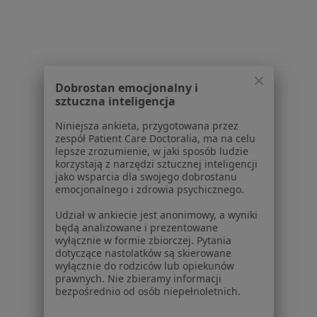
Praca
Rekrutujemy!
Partnerzy
Centrum prasowe
Kontakt
Dla pacjentów
Dobrostan emocjonalny i
sztuczna inteligencja
Lekarze
Niniejsza ankieta, przygotowana przez
Placówki medyczne
zespół Patient Care Doctoralia, ma na celu
Pytania i odpowiedzi
lepsze zrozumienie, w jaki sposób ludzie
Usługi i zabiegi
korzystają z narzędzi sztucznej inteligencji
jako wsparcia dla swojego dobrostanu
Choroby
emocjonalnego i zdrowia psychicznego.
Pomoc
Aplikacje mobilne
Udział w ankiecie jest anonimowy, a wyniki
będą analizowane i prezentowane
Blog dla pacjentów
wyłącznie w formie zbiorczej. Pytania
dotyczące nastolatków są skierowane
Dla profesjonalistów
wyłącznie do rodziców lub opiekunów
prawnych. Nie zbieramy informacji
Cennik
bezpośrednio od osób niepełnoletnich.
Dla lekarzy