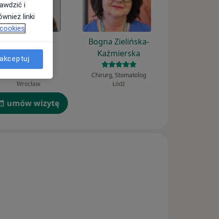
awdzić i
wnież linki
 cookies
Katarzyna
Bogna Zielińska-
Myszczyszyn
Kaźmierska
akceptuj
Stomatolog
Chirurg, Stomatolog
Wrocław
Łódź
umów wizytę