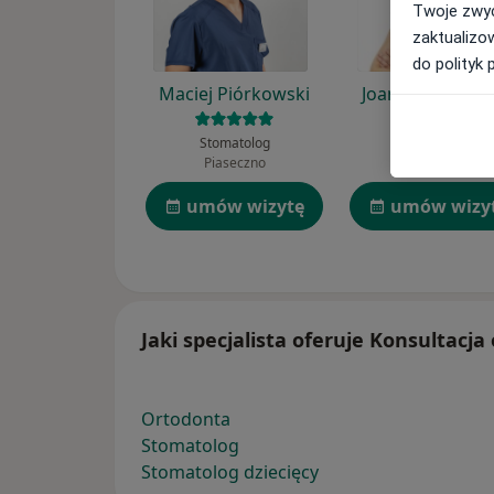
Twoje zwyc
zaktualizo
do polityk 
Maciej Piórkowski
Joanna Górkiew
Stomatolog
Ortodonta
Piaseczno
Bydgoszcz
umów wizytę
umów wizy
Jaki specjalista oferuje Konsultacja
Ortodonta
Stomatolog
Stomatolog dziecięcy