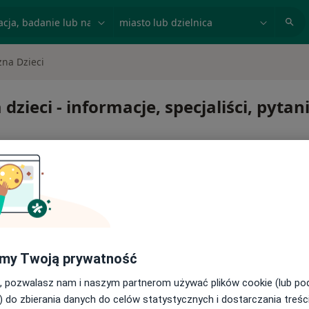
acja, badanie lub nazwisko
miasto lub dzielnica
zna Dzieci
zieci - informacje, specjaliści, pytan
a dzieci
my Twoją prywatność
, pozwalasz nam i naszym partnerom używać plików cookie (lub p
) do zbierania danych do celów statystycznych i dostarczania treśc