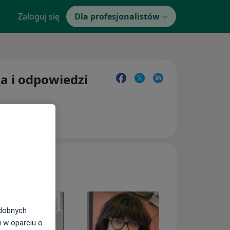
Zaloguj się
Dla profesjonalistów
ia i odpowiedzi
odobnych
i w oparciu o