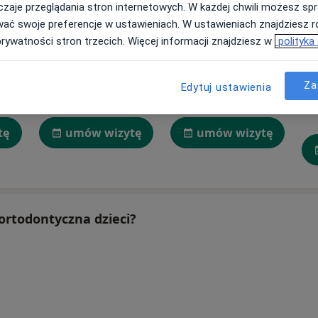
zaje przeglądania stron internetowych. W każdej chwili możesz spr
wać swoje preferencje w ustawieniach. W ustawieniach znajdziesz ró
prywatności stron trzecich. Więcej informacji znajdziesz w
polityka
icz
Anna Ciążkowska
Edyta Korycka
Za
Edytuj ustawienia
Stomatolog, Lekarz wykonujący zabiegi medycyny estetycznej
Stomatolog
Poznań
Warszawa
tę
umów wizytę
umów wizytę
 ortodontyczna dzieci?