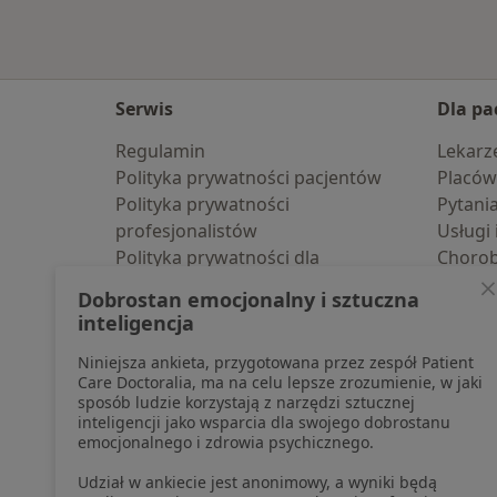
Serwis
Dla pa
Regulamin
Lekarz
Polityka prywatności pacjentów
Placów
Polityka prywatności
Pytani
profesjonalistów
Usługi 
Polityka prywatności dla
Choro
profesjonalistów, których dane
Pomoc
Dobrostan emocjonalny i sztuczna
pozyskaliśmy samodzielnie
Aplika
inteligencja
Polityka cookies
Blog d
Niniejsza ankieta, przygotowana przez zespół Patient
Jak działają wyniki wyszukiwania
Care Doctoralia, ma na celu lepsze zrozumienie, w jaki
Dostępność
sposób ludzie korzystają z narzędzi sztucznej
O nas
inteligencji jako wsparcia dla swojego dobrostanu
emocjonalnego i zdrowia psychicznego.
Praca
Rekrutujemy!
Partnerzy
Udział w ankiecie jest anonimowy, a wyniki będą