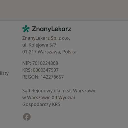
Kontakt
ZnanyLekarz - Strona główna
ZnanyLekarz Sp. z o.o.
ul. Kolejowa 5/7
01-217 Warszawa, Polska
NIP: ⁠7010224868
KRS: ⁠0000347997
isty
REGON: ⁠142276657
Sąd Rejonowy dla m.st. Warszawy
w Warszawie XII Wydział
Gospodarczy KRS
Facebook
otwiera się w nowej karcie