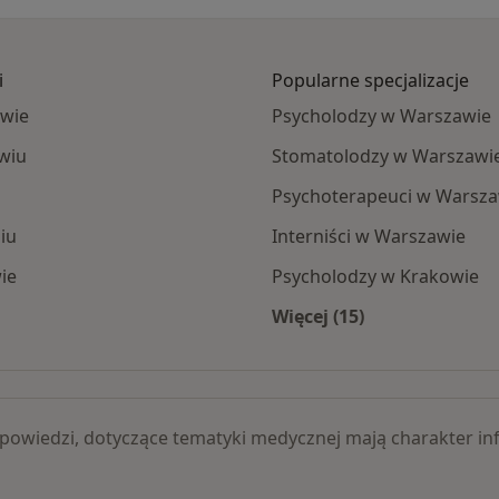
i
Popularne specjalizacje
awie
Psycholodzy w Warszawie
wiu
Stomatolodzy w Warszawi
Psychoterapeuci w Warsza
iu
Interniści w Warszawie
ie
Psycholodzy w Krakowie
Więcej (15)
dontyczna dzieci specjaliści
Więcej w kategorii: 
 odpowiedzi, dotyczące tematyki medycznej mają charakter