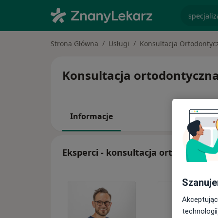
specjaliz
Strona Główna
Usługi
Konsultacja Ortodontyc
Konsultacja ortodontyczna d
Informacje
Eksperci - konsultacja ortodontyczn
Szanuje
Akceptując
technologii