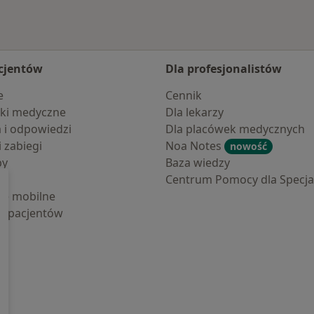
cjentów
Dla profesjonalistów
e
Cennik
ki medyczne
Dla lekarzy
a i odpowiedzi
Dla placówek medycznych
i zabiegi
Noa Notes
nowość
by
Baza wiedzy
Centrum Pomocy dla Specjal
cje mobilne
la pacjentów