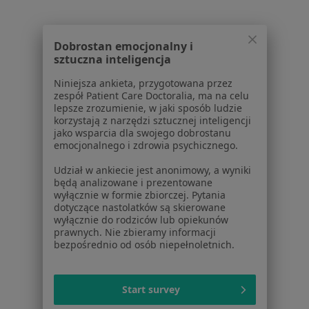
1
2
Powiązane wyszukiwania
Dobrostan emocjonalny i
sztuczna inteligencja
Popularne specjalizacje
Niniejsza ankieta, przygotowana przez
Interniści w Łaziskach Górnych
zespół Patient Care Doctoralia, ma na celu
lepsze zrozumienie, w jaki sposób ludzie
Stomatolodzy w Łaziskach Górnych
korzystają z narzędzi sztucznej inteligencji
jako wsparcia dla swojego dobrostanu
Kardiolodzy w Łaziskach Górnych
emocjonalnego i zdrowia psychicznego.
Chirurdzy w Łaziskach Górnych
Udział w ankiecie jest anonimowy, a wyniki
będą analizowane i prezentowane
Lekarze medycyny pracy w Łaziskach Górnych
wyłącznie w formie zbiorczej. Pytania
dotyczące nastolatków są skierowane
Więcej (15)
wyłącznie do rodziców lub opiekunów
Więcej w kategorii: Popularne specjalizacje
prawnych. Nie zbieramy informacji
bezpośrednio od osób niepełnoletnich.
Strona Główna
Usługi I Zabiegi
Konsultacja Okulistyczna
Łaziska Górne
Zmień miasto
Zmień miasto
Start survey