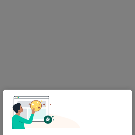
lek. Barbara Magiera
W trakcie specjalizacji (Okulista)
12 opinii
Krawczyka 1, Mikołów
•
Mapa
Alimed Centrum Medyczne
Konsultacja okulistyczna
300 zł
Specjalista nie oferuje umawiania online pod tym adresem.
Poproś o wizytę