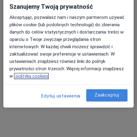
Szanujemy Twoją prywatność
Akceptując, pozwalasz nam i naszym partnerom używać
plików cookie (lub podobnych technologii) do zbierania
danych do celów statystycznych i dostarczania treści w
Alimed Centrum Medyczne
oparciu o Twoje zwyczaje przeglądania stron
·
Więcej
Medycyna pracy, Endokrynologia, Ginekologia
internetowych. W każdej chwili możesz sprawdzić i
3164 opinie
zaktualizować swoje preferencje w ustawieniach. W
Krawczyka 1, Mikołów
•
Mapa
ustawieniach znajdziesz również linki do polityk
prywatności stron trzecich. Więcej informacji znajdziesz
Konsultacja okulistyczna
300 zł
w
polityka cookies
Pokaż więcej usług
Brak dostępnych specjalistów z wolnymi terminami w tym centrum medycznym.
Zaakceptuj
Edytuj ustawienia
Pokaż profil