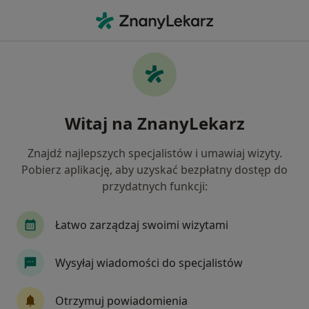
Me
Konsultacja Okulistyczna • Łaziska Górne, śląskie
Filtry
• 1
Ubezpieczenie
Map
Konsultacja okulistyczna specjaliści w
Witaj na ZnanyLekarz
Łaziskach Górnych
Jak działają wyniki wyszukiwania
Znajdź najlepszych specjalistów i umawiaj wizyty.
Pobierz aplikację, aby uzyskać bezpłatny dostęp do
przydatnych funkcji:
Jakiego specjalisty szukasz?
Okulista
Lekarz rodzinny
Internista
Łatwo zarządzaj swoimi wizytami
Wysyłaj wiadomości do specjalistów
Otrzymuj powiadomienia