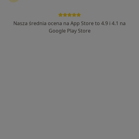
Nasza średnia ocena na App Store to 4.9 i 4.1 na
lek. Aleksandra Kiełbasińska
Google Play Store
W trakcie specjalizacji (Okulista), Lekarz wykonujący zabiegi
·
Więcej
medycyny estetycznej
303 opinie
Konstytucji 3 Maja 7/1, Mikołów
•
Mapa
Klinika Kiełbasińscy
Konsultacja okulistyczna
300 zł
Specjalista nie oferuje umawiania online pod tym adresem.
Poproś o wizytę