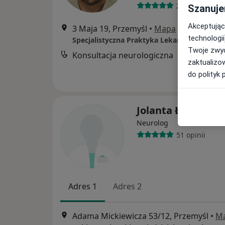
258 opinii
Szanuje
Akceptując
3 Maja 19, Przemyśl
•
Mapa
technologii
Specjalistyczna Praktyka Lekarska "Neurol
Twoje zwyc
Konsultacja neurologiczna
zaktualizo
do polityk 
Jolanta Łapińska
Neurolog
51 opinii
Adres 1
Adres 2
Adama Mickiewicza 53/12, Przemyśl
•
M