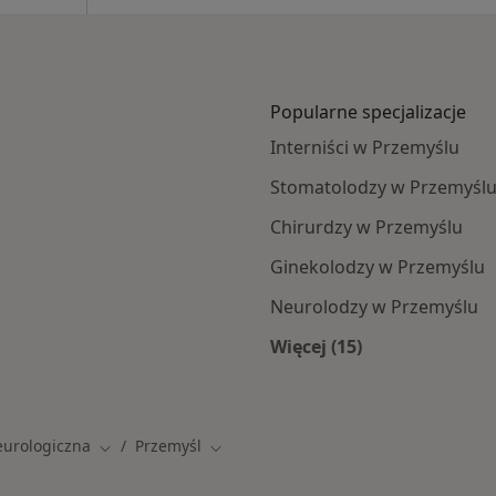
Popularne specjalizacje
Interniści w Przemyślu
Stomatolodzy w Przemyśl
Chirurdzy w Przemyślu
Ginekolodzy w Przemyślu
Neurolodzy w Przemyślu
Więcej (15)
Więcej w kategorii: 
eurologiczna
Przemyśl
Zmień miasto
Zmień miasto