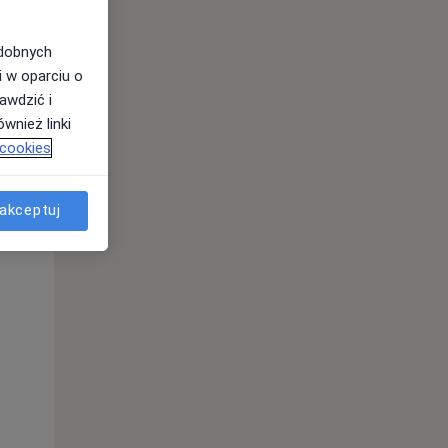
odobnych
i w oparciu o
awdzić i
wnież linki
 cookies
akceptuj
Śr,
Czw,
Pt,
12 Sie
13 Sie
14 Sie