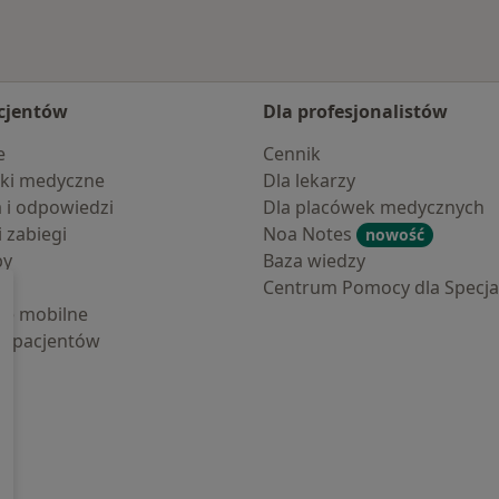
cjentów
Dla profesjonalistów
e
Cennik
ki medyczne
Dla lekarzy
a i odpowiedzi
Dla placówek medycznych
i zabiegi
Noa Notes
nowość
by
Baza wiedzy
Centrum Pomocy dla Specjal
cje mobilne
la pacjentów