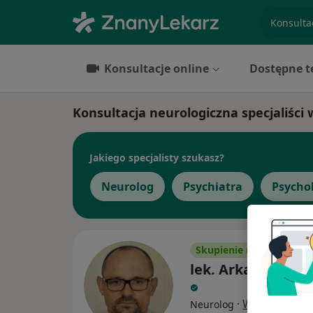
specjaliz
Konsultacje online
Dostępne t
Konsultacja neurologiczna specjaliści
Jakiego specjalisty szukasz?
Neurolog
Psychiatra
Psycho
Skupienie na pacjencie
lek. Arkadiusz Gr
·
Więcej
Neurolog