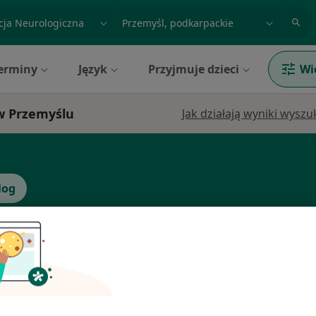
acja, badanie lub nazwisko
miasto lub dzielnica
erminy
Język
Przyjmuje dzieci
Wi
 w Przemyślu
Jak działają wyniki wysz
log
Dziś
Jutro
Pon,
Wt,
8 Sie
9 Sie
10 Sie
11 Sie
odecki
Umawianie online nie jest dostępne