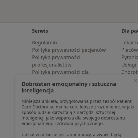
Serwis
Dla pa
Regulamin
Lekarz
Polityka prywatności pacjentów
Placów
Polityka prywatności
Pytani
profesjonalistów
Usługi 
Polityka prywatności dla
Choro
profesjonalistów, których dane
Pomoc
Dobrostan emocjonalny i sztuczna
pozyskaliśmy samodzielnie
Aplika
inteligencja
Polityka cookies
Blog d
Niniejsza ankieta, przygotowana przez zespół Patient
Jak działają wyniki wyszukiwania
Care Doctoralia, ma na celu lepsze zrozumienie, w jaki
Dostępność
sposób ludzie korzystają z narzędzi sztucznej
O nas
inteligencji jako wsparcia dla swojego dobrostanu
emocjonalnego i zdrowia psychicznego.
Praca
Rekrutujemy!
Partnerzy
Udział w ankiecie jest anonimowy, a wyniki będą