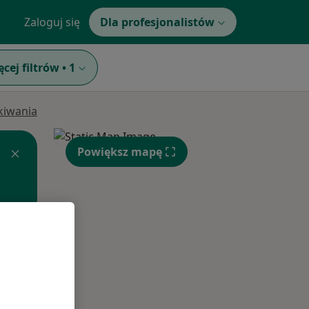
Zaloguj się
Dla profesjonalistów
ęcej filtrów
•
1
ukiwania
Powiększ mapę
Śr,
Czw,
Pt,
12 Sie
13 Sie
14 Sie