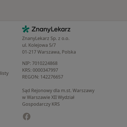
Kontakt
ZnanyLekarz - Strona główna
ZnanyLekarz Sp. z o.o.
ul. Kolejowa 5/7
01-217 Warszawa, Polska
NIP: ⁠7010224868
KRS: ⁠0000347997
isty
REGON: ⁠142276657
Sąd Rejonowy dla m.st. Warszawy
w Warszawie XII Wydział
Gospodarczy KRS
Facebook
otwiera się w nowej karcie