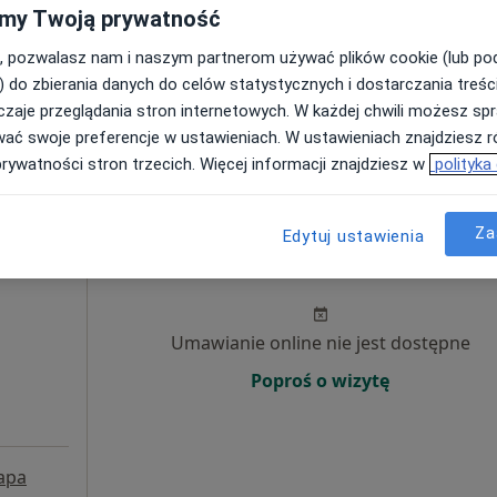
my Twoją prywatność
Poproś o wizytę
, pozwalasz nam i naszym partnerom używać plików cookie (lub p
) do zbierania danych do celów statystycznych i dostarczania treśc
ogia"
zaje przeglądania stron internetowych. W każdej chwili możesz spr
250 zł
wać swoje preferencje w ustawieniach. W ustawieniach znajdziesz ró
prywatności stron trzecich. Więcej informacji znajdziesz w
polityka
Za
Edytuj ustawienia
Dziś
Jutro
Pon,
Wt,
8 Sie
9 Sie
10 Sie
11 Sie
Umawianie online nie jest dostępne
Poproś o wizytę
apa