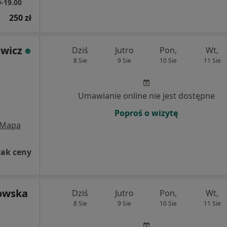
0-19.00
250 zł
ewicz
Dziś
Jutro
Pon,
Wt,
8 Sie
9 Sie
10 Sie
11 Sie
Umawianie online nie jest dostępne
Poproś o wizytę
Mapa
rak ceny
kowska
Dziś
Jutro
Pon,
Wt,
8 Sie
9 Sie
10 Sie
11 Sie