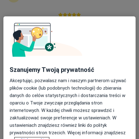
Daria Wierzbowska
Psycholog, Psycholog dziecięcy
Nasza średnia ocena na App Store to 4.9 i 4.1 na
Wrocław
Google Play Store
umów wizytę
Joanna Fila
Psychoterapeuta
Gdynia
Szanujemy Twoją prywatność
umów wizytę
Akceptując, pozwalasz nam i naszym partnerom używać
plików cookie (lub podobnych technologii) do zbierania
Julia Szaran
danych do celów statystycznych i dostarczania treści w
oparciu o Twoje zwyczaje przeglądania stron
Psycholog
internetowych. W każdej chwili możesz sprawdzić i
Wrocław
zaktualizować swoje preferencje w ustawieniach. W
umów wizytę
ustawieniach znajdziesz również linki do polityk
prywatności stron trzecich. Więcej informacji znajdziesz
Karolina Gucwa