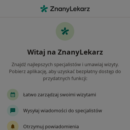
Me
Czego szukasz?
Strona Główna
Usługi
Konsultacja Lgbtq
Konsultacja lgbtq - informacje,
Witaj na ZnanyLekarz
specjaliści, pytania i odpowiedzi
Znajdź najlepszych specjalistów i umawiaj wizyty.
Pobierz aplikację, aby uzyskać bezpłatny dostęp do
przydatnych funkcji:
Informacje
Łatwo zarządzaj swoimi wizytami
Eksperci - konsultacja lgbtq
Wysyłaj wiadomości do specjalistów
Otrzymuj powiadomienia