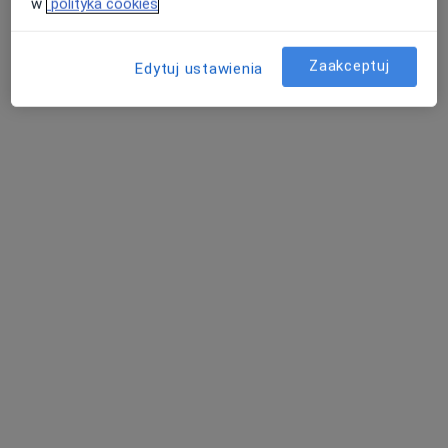
w
polityka cookies
Psycholog
Kraków
Zaakceptuj
Edytuj ustawienia
umów wizytę
Adrianna Lejk
Psycholog, Psycholog dziecięcy
Wrocław
umów wizytę
Jacek Pasternak
Psycholog
Rzeszów