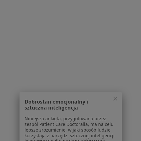
Kontakt
Dla pacjentów
Lekarze
Placówki medyczne
Pytania i odpowiedzi
Usługi i zabiegi
Choroby
Pomoc
Aplikacje mobilne
Blog dla pacjentów
Dla profesjonalistów
Cennik
Dobrostan emocjonalny i
sztuczna inteligencja
Dla lekarzy
Dla placówek medycznych
Niniejsza ankieta, przygotowana przez
Noa Notes
nowość
zespół Patient Care Doctoralia, ma na celu
lepsze zrozumienie, w jaki sposób ludzie
Baza wiedzy
korzystają z narzędzi sztucznej inteligencji
Centrum Pomocy dla Specjalisty