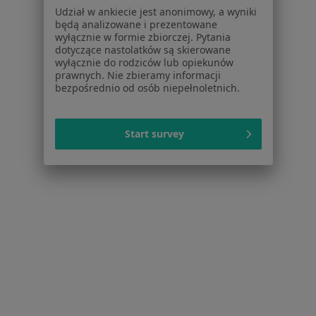
Udział w ankiecie jest anonimowy, a wyniki
Pomoc
będą analizowane i prezentowane
Aplikacje mobilne
wyłącznie w formie zbiorczej. Pytania
Blog dla pacjentów
dotyczące nastolatków są skierowane
wyłącznie do rodziców lub opiekunów
Dla profesjonalistów
prawnych. Nie zbieramy informacji
bezpośrednio od osób niepełnoletnich.
Cennik
Dla lekarzy
Start survey
Dla placówek medycznych
Noa Notes
nowość
Baza wiedzy
Centrum Pomocy dla Specjalisty
Kontakt
ZnanyLekarz - Strona główna
ZnanyLekarz Sp. z o.o.
ul. Kolejowa 5/7
01-217 Warszawa, Polska
NIP: ⁠7010224868