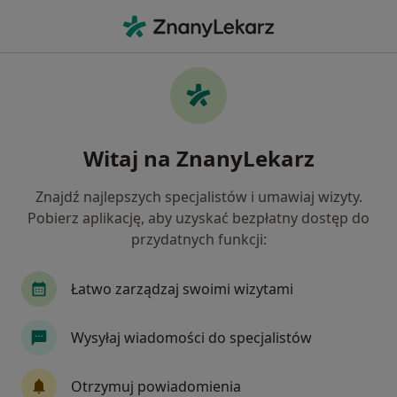
Me
Konsultacja Laryngologiczna • Krosno, podkarpackie
Filtry
• 1
Mapa
Konsultacja laryngologiczna specjaliści w
Witaj na ZnanyLekarz
Krosnie
Jak działają wyniki wyszukiwania
Znajdź najlepszych specjalistów i umawiaj wizyty.
Pobierz aplikację, aby uzyskać bezpłatny dostęp do
przydatnych funkcji:
Jakiego specjalisty szukasz?
Laryngolog
Lekarz rodzinny
Łatwo zarządzaj swoimi wizytami
Chirurg
Ginekolog
Kardiolog
Wysyłaj wiadomości do specjalistów
Zobacz więcej
Otrzymuj powiadomienia