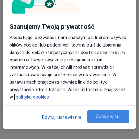
Szanujemy Twoją prywatność
Akceptując, pozwalasz nam i naszym partnerom używać
plików cookie (lub podobnych technologii) do zbierania
danych do celów statystycznych i dostarczania treści w
oparciu o Twoje zwyczaje przeglądania stron
Marian Mieczysław Sajdak
internetowych. W każdej chwili możesz sprawdzić i
zaktualizować swoje preferencje w ustawieniach. W
Laryngolog, Lekarz rodzinny
ustawieniach znajdziesz również linki do polityk
Słowacka 11, Dukla
•
Mapa
prywatności stron trzecich. Więcej informacji znajdziesz
Ośrodek Zdrowia w Dukli
w
polityka cookies
Konsultacja laryngologiczna
Brak ceny
Specjalista nie oferuje umawiania online pod tym adresem.
Zaakceptuj
Edytuj ustawienia
Poproś o wizytę