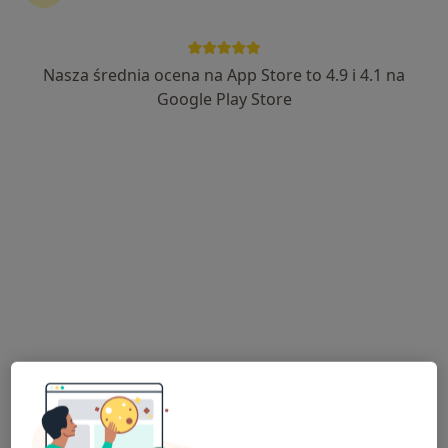
Nasza średnia ocena na App Store to 4.9 i 4.1 na
Google Play Store
dr n. med. Jadwiga Muszalska
Laryngolog, Lekarz wykonujący zabiegi medycyny estetycznej
·
Więcej
33 opinie
Tkacka 2a, Krosno
•
Mapa
Auri Clinic
Konsultacja laryngologiczna
od 190 zł
Specjalista nie oferuje umawiania online pod tym adresem.
Poproś o wizytę