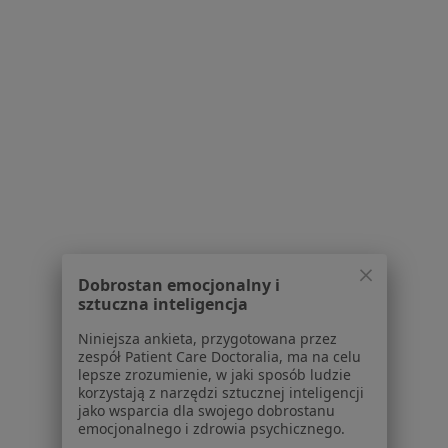
Polityka prywatności pacjentów
Polityka prywatności profesjonalistów
Polityka prywatności dla profesjonalistów, których
dane pozyskaliśmy samodzielnie
Polityka cookies
Jak działają wyniki wyszukiwania
Dostępność
O nas
Praca
Rekrutujemy!
Partnerzy
Centrum prasowe
Kontakt
Dobrostan emocjonalny i
sztuczna inteligencja
Dla pacjentów
Niniejsza ankieta, przygotowana przez
Lekarze
zespół Patient Care Doctoralia, ma na celu
Placówki medyczne
lepsze zrozumienie, w jaki sposób ludzie
korzystają z narzędzi sztucznej inteligencji
Pytania i odpowiedzi
jako wsparcia dla swojego dobrostanu
Usługi i zabiegi
emocjonalnego i zdrowia psychicznego.
Choroby