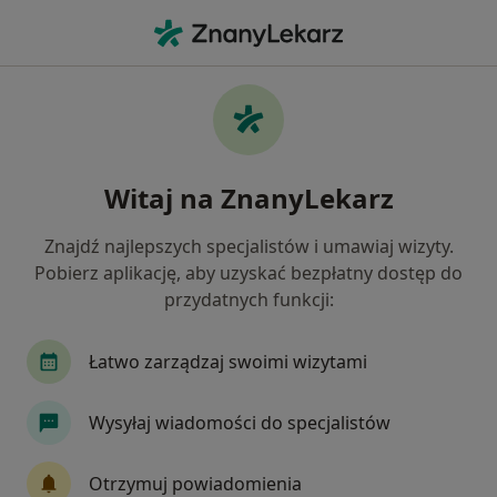
Me
Konsultacja Laryngologiczna • Brodnica, kujawsko-pomorskie
Filtry
• 1
Ubezpieczenie
Map
Konsultacja laryngologiczna specjaliści w
Witaj na ZnanyLekarz
Brodnicy
Jak działają wyniki wyszukiwania
Znajdź najlepszych specjalistów i umawiaj wizyty.
Pobierz aplikację, aby uzyskać bezpłatny dostęp do
przydatnych funkcji:
Jakiego specjalisty szukasz?
Laryngolog
Alergolog
Endokrynolog
Łatwo zarządzaj swoimi wizytami
Wysyłaj wiadomości do specjalistów
Otrzymuj powiadomienia