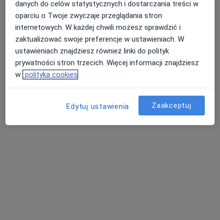
danych do celów statystycznych i dostarczania treści w
oparciu o Twoje zwyczaje przeglądania stron
internetowych. W każdej chwili możesz sprawdzić i
zaktualizować swoje preferencje w ustawieniach. W
Maciej Pietrzak
ustawieniach znajdziesz również linki do polityk
Laryngolog
prywatności stron trzecich. Więcej informacji znajdziesz
5 opinii
w
polityka cookies
Aleja Leśna 1a, Brodnica
•
Mapa
Niepubliczny Zakład Opieki Zdrowotnej "Ars Medica"
Zaakceptuj
Edytuj ustawienia
Konsultacja laryngologiczna
Brak ceny
Specjalista nie oferuje umawiania online pod tym adresem.
Poproś o wizytę