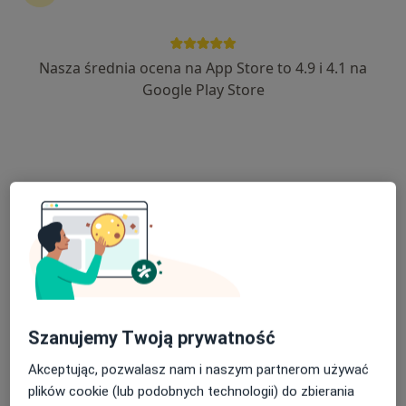
Nasza średnia ocena na App Store to 4.9 i 4.1 na
lek. Alicja Modrzewska-Piotrowska
Google Play Store
·
Więcej
Laryngolog
582 opinie
Stanisława Wyspiańskiego 2A, Brodnica
•
Mapa
Poradnia Laryngologiczna Novamed
Konsultacja laryngologiczna
Brak ceny
Specjalista nie oferuje umawiania online pod tym adresem.
Poproś o wizytę
Szanujemy Twoją prywatność
Akceptując, pozwalasz nam i naszym partnerom używać
plików cookie (lub podobnych technologii) do zbierania