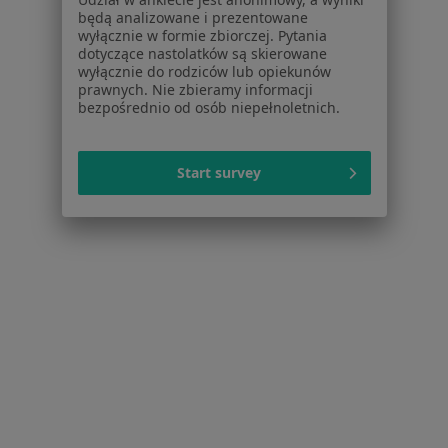
Dla placówek medycznych
będą analizowane i prezentowane
wyłącznie w formie zbiorczej. Pytania
Noa Notes
nowość
dotyczące nastolatków są skierowane
Baza wiedzy
wyłącznie do rodziców lub opiekunów
Centrum Pomocy dla Specjalisty
prawnych. Nie zbieramy informacji
bezpośrednio od osób niepełnoletnich.
Kontakt
ZnanyLekarz - Strona główna
Start survey
ZnanyLekarz Sp. z o.o.
ul. Kolejowa 5/7
01-217 Warszawa, Polska
NIP: ⁠7010224868
KRS: ⁠0000347997
REGON: ⁠142276657
Sąd Rejonowy dla m.st. Warszawy w Warszawie XII
Wydział Gospodarczy KRS
Facebook
otwiera się w nowej karcie