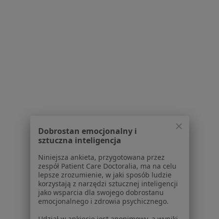
Praca
Rekrutujemy!
Partnerzy
Centrum prasowe
Kontakt
Dla pacjentów
Lekarze
Placówki medyczne
Pytania i odpowiedzi
Usługi i zabiegi
Choroby
Dobrostan emocjonalny i
sztuczna inteligencja
Pomoc
Aplikacje mobilne
Niniejsza ankieta, przygotowana przez
Blog dla pacjentów
zespół Patient Care Doctoralia, ma na celu
lepsze zrozumienie, w jaki sposób ludzie
Dla profesjonalistów
korzystają z narzędzi sztucznej inteligencji
jako wsparcia dla swojego dobrostanu
emocjonalnego i zdrowia psychicznego.
Cennik
Dla lekarzy
Udział w ankiecie jest anonimowy, a wyniki