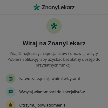
Me
Czego szukasz?
Strona Główna
Usługi
Konsultacja Laryngologiczna (Święta)
Konsultacja laryngologiczna
Witaj na ZnanyLekarz
(święta) - informacje, specjaliści,
Znajdź najlepszych specjalistów i umawiaj wizyty.
pytania i odpowiedzi
Pobierz aplikację, aby uzyskać bezpłatny dostęp do
przydatnych funkcji:
Łatwo zarządzaj swoimi wizytami
Informacje
Wysyłaj wiadomości do specjalistów
Eksperci - konsultacja laryngologiczna
Otrzymuj powiadomienia