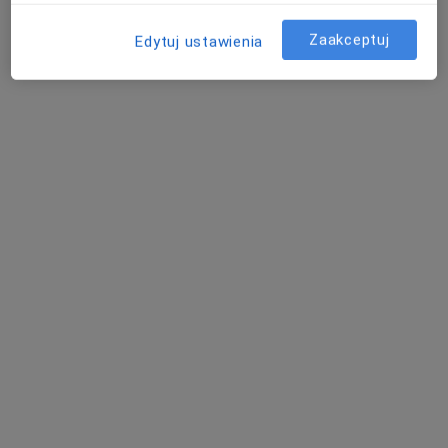
umów wizytę
Zaakceptuj
Edytuj ustawienia
Maria Barzowska-Bielska
Alergolog, Laryngolog
Rumia
umów wizytę
Bogumiła Borzym-Szafrańska
Alergolog, Laryngolog
Łomianki
Bolesław Samoliński
Alergolog, Laryngolog
Warszawa
umów wizytę