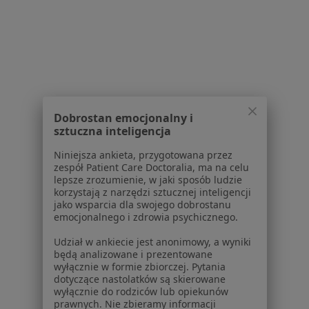
Pomoc
Aplikacje mobilne
Blog dla pacjentów
Dla profesjonalistów
Cennik
Dla lekarzy
Dobrostan emocjonalny i
Dla placówek medycznych
sztuczna inteligencja
Noa Notes
nowość
Niniejsza ankieta, przygotowana przez
Baza wiedzy
zespół Patient Care Doctoralia, ma na celu
Centrum Pomocy dla Specjalisty
lepsze zrozumienie, w jaki sposób ludzie
korzystają z narzędzi sztucznej inteligencji
Kontakt
jako wsparcia dla swojego dobrostanu
ZnanyLekarz - Strona główna
emocjonalnego i zdrowia psychicznego.
ZnanyLekarz Sp. z o.o.
Udział w ankiecie jest anonimowy, a wyniki
będą analizowane i prezentowane
ul. Kolejowa 5/7
wyłącznie w formie zbiorczej. Pytania
01-217 Warszawa, Polska
dotyczące nastolatków są skierowane
wyłącznie do rodziców lub opiekunów
NIP: ⁠7010224868
prawnych. Nie zbieramy informacji