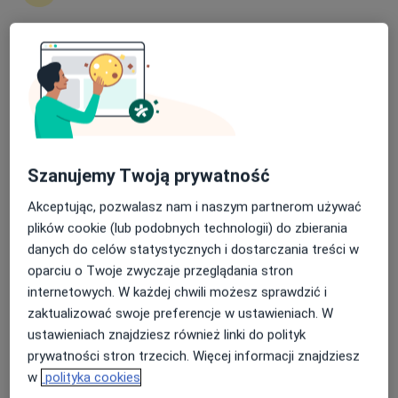
(święta)
Nasza średnia ocena na App Store to 4.9 i 4.1 na
Mirosław Szczepański
Google Play Store
Laryngolog
Warszawa
umów wizytę
Szanujemy Twoją prywatność
Kamil Wietecha
Akceptując, pozwalasz nam i naszym partnerom używać
plików cookie (lub podobnych technologii) do zbierania
Laryngolog, Laryngolog dziecięcy
danych do celów statystycznych i dostarczania treści w
Gdańsk
oparciu o Twoje zwyczaje przeglądania stron
internetowych. W każdej chwili możesz sprawdzić i
umów wizytę
zaktualizować swoje preferencje w ustawieniach. W
Przemysław Krawczyk
ustawieniach znajdziesz również linki do polityk
prywatności stron trzecich. Więcej informacji znajdziesz
Laryngolog
w
polityka cookies
Mińsk Mazowiecki