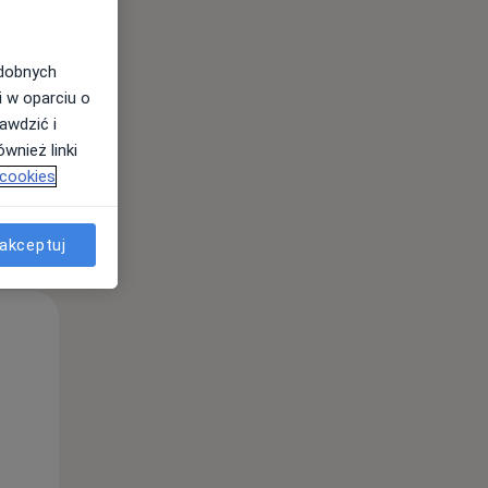
11 Sie
12 Sie
13 Sie
odobnych
i w oparciu o
awdzić i
wnież linki
 cookies
akceptuj
Wt,
Śr,
Czw,
11 Sie
12 Sie
13 Sie