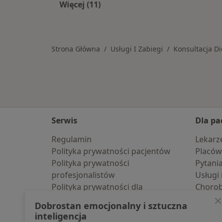
Więcej (11)
Więcej w kategorii: Usługi w Tarno
Strona Główna
Usługi I Zabiegi
Konsultacja Di
Serwis
Dla pa
Regulamin
Lekarz
Polityka prywatności pacjentów
Placów
Polityka prywatności
Pytani
profesjonalistów
Usługi 
Polityka prywatności dla
Choro
profesjonalistów, których dane
Pomoc
Dobrostan emocjonalny i sztuczna
pozyskaliśmy samodzielnie
Aplika
inteligencja