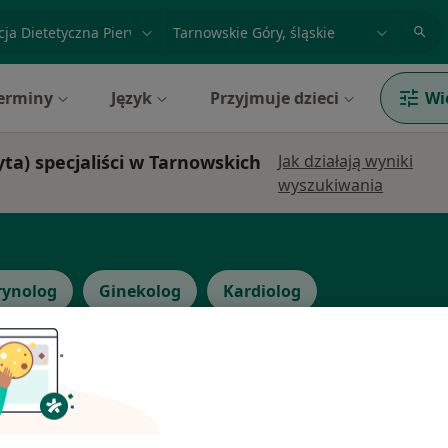
acja, badanie lub nazwisko
miasto lub dzielnica
erminy
Język
Przyjmuje dzieci
Wi
ta) specjaliści w Tarnowskich
Jak działają wyniki
wyszukiwania
rynolog
Ginekolog
Kardiolog
niuk
Dziś
Jutro
Ndz,
Pon,