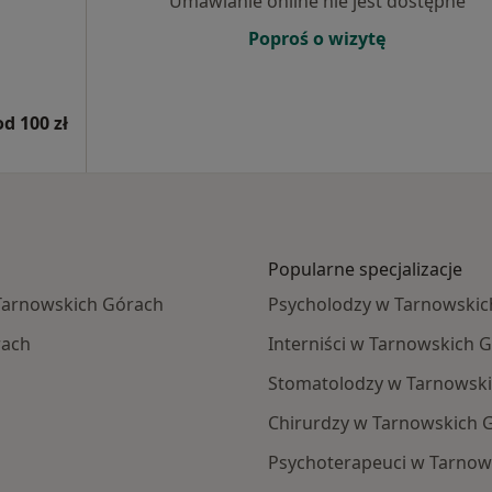
Umawianie online nie jest dostępne
Poproś o wizytę
od 100 zł
Popularne specjalizacje
w Tarnowskich Górach
Psycholodzy w Tarnowskic
rach
Interniści w Tarnowskich 
Stomatolodzy w Tarnowsk
Chirurdzy w Tarnowskich 
Psychoterapeuci w Tarnow