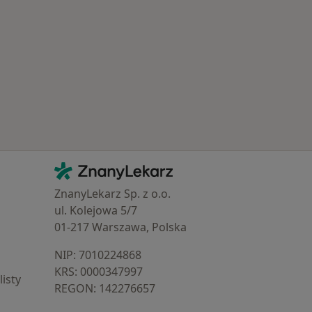
Popularne specjalizacje
Kontakt
ZnanyLekarz - Strona główna
ZnanyLekarz Sp. z o.o.
ul. Kolejowa 5/7
01-217 Warszawa, Polska
NIP: ⁠7010224868
KRS: ⁠0000347997
isty
REGON: ⁠142276657