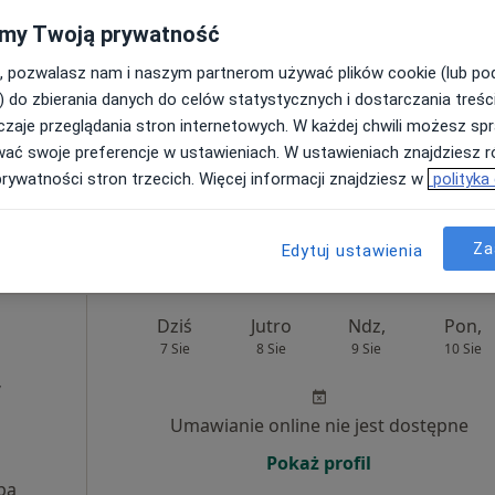
7 Sie
8 Sie
9 Sie
10 Sie
my Twoją prywatność
, pozwalasz nam i naszym partnerom używać plików cookie (lub p
Umawianie online nie jest dostępne
) do zbierania danych do celów statystycznych i dostarczania treśc
Poproś o wizytę
zaje przeglądania stron internetowych. W każdej chwili możesz spr
pa
wać swoje preferencje w ustawieniach. W ustawieniach znajdziesz ró
prywatności stron trzecich. Więcej informacji znajdziesz w
polityka
od 200 zł
Za
Edytuj ustawienia
Dziś
Jutro
Ndz,
Pon,
7 Sie
8 Sie
9 Sie
10 Sie
,
Umawianie online nie jest dostępne
Pokaż profil
pa