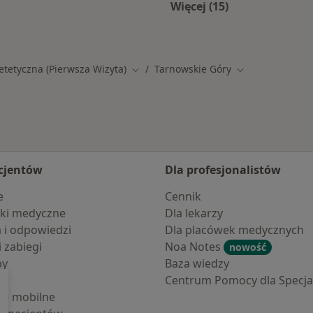
Więcej (15)
wskich Górach
Więcej w kategorii: 
etetyczna (Pierwsza Wizyta)
Tarnowskie Góry
Zmień miasto
Zmień miasto
cjentów
Dla profesjonalistów
e
Cennik
ki medyczne
Dla lekarzy
a i odpowiedzi
Dla placówek medycznych
i zabiegi
Noa Notes
nowość
by
Baza wiedzy
Centrum Pomocy dla Specjal
cje mobilne