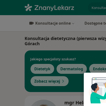
specjaliz
Konsultacje online
Dostępne t
Konsultacja dietetyczna (pierwsza wizy
Górach
Jakiego specjalisty szukasz?
Dietetyk
Dermatolog
Endok
Zobacz więcej
mgr Helena Niko