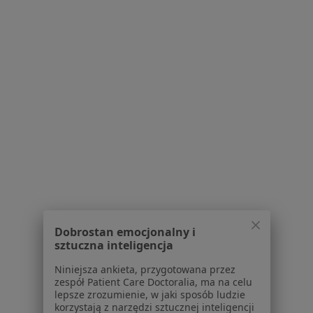
Polityka prywatności profesjonalistów
Polityka prywatności dla profesjonalistów, których
dane pozyskaliśmy samodzielnie
Polityka cookies
Jak działają wyniki wyszukiwania
Dostępność
O nas
Praca
Rekrutujemy!
Partnerzy
Centrum prasowe
Kontakt
Dla pacjentów
Lekarze
Dobrostan emocjonalny i
Placówki medyczne
sztuczna inteligencja
Pytania i odpowiedzi
Niniejsza ankieta, przygotowana przez
Usługi i zabiegi
zespół Patient Care Doctoralia, ma na celu
Choroby
lepsze zrozumienie, w jaki sposób ludzie
korzystają z narzędzi sztucznej inteligencji
Pomoc