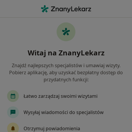
Me
Konsultacja Dietetyczna Pierwsza Wizyta • Mysłowice, śląskie
Filtry
• 1
Ubezpieczenie
Map
Konsultacja dietetyczna (pierwsza wizyta)
Witaj na ZnanyLekarz
specjaliści w Mysłowicach
Jak działają wyniki wyszukiwania
Znajdź najlepszych specjalistów i umawiaj wizyty.
Pobierz aplikację, aby uzyskać bezpłatny dostęp do
przydatnych funkcji:
Jakiego specjalisty szukasz?
Dietetyk
Dermatolog
Endokrynolog
Łatwo zarządzaj swoimi wizytami
Wysyłaj wiadomości do specjalistów
Otrzymuj powiadomienia