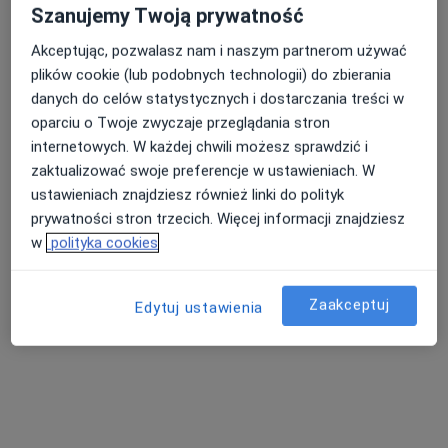
Szanujemy Twoją prywatność
Akceptując, pozwalasz nam i naszym partnerom używać
plików cookie (lub podobnych technologii) do zbierania
danych do celów statystycznych i dostarczania treści w
oparciu o Twoje zwyczaje przeglądania stron
internetowych. W każdej chwili możesz sprawdzić i
Bezpieczne płatności
zaktualizować swoje preferencje w ustawieniach. W
Przychodnia Diomed
ustawieniach znajdziesz również linki do polityk
·
Więcej
Dietetyka, Ginekologia, Endokrynologia
prywatności stron trzecich. Więcej informacji znajdziesz
1433 opinie
w
polityka cookies
Chopina 26, Mysłowice
•
Mapa
Konsultacja dietetyczna (pierwsza wizyta)
200 zł
Zaakceptuj
Edytuj ustawienia
Pokaż więcej usług
Brak dostępnych specjalistów z wolnymi terminami w tym centrum medycznym.
Pokaż profil