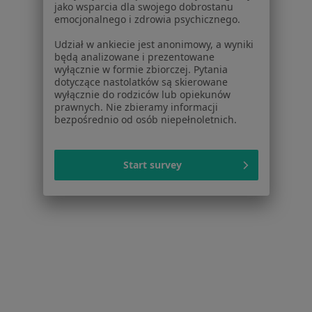
jako wsparcia dla swojego dobrostanu
Aplikacje mobilne
emocjonalnego i zdrowia psychicznego.
Blog dla pacjentów
Udział w ankiecie jest anonimowy, a wyniki
Dla profesjonalistów
będą analizowane i prezentowane
wyłącznie w formie zbiorczej. Pytania
dotyczące nastolatków są skierowane
Cennik
wyłącznie do rodziców lub opiekunów
Dla lekarzy
prawnych. Nie zbieramy informacji
Dla placówek medycznych
bezpośrednio od osób niepełnoletnich.
Noa Notes
nowość
Baza wiedzy
Start survey
Centrum Pomocy dla Specjalisty
Kontakt
ZnanyLekarz - Strona główna
ZnanyLekarz Sp. z o.o.
ul. Kolejowa 5/7
01-217 Warszawa, Polska
NIP: ⁠7010224868
KRS: ⁠0000347997