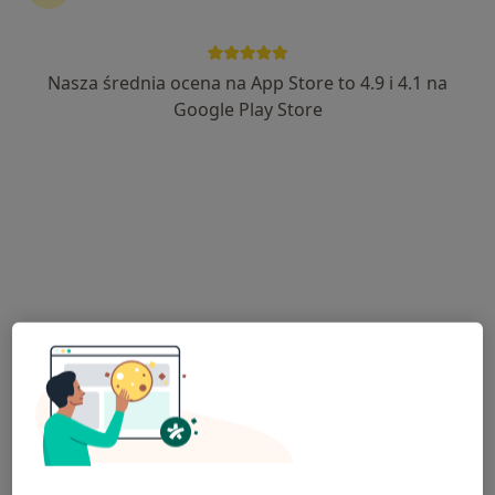
Nasza średnia ocena na App Store to 4.9 i 4.1 na
mgr Sylwia Wolny
Google Play Store
·
Więcej
Dietetyk
218 opinii
Adres
Online
Mikołowska 15/3, Mysłowice
•
Mapa
Studio Kobiet Feniks
Konsultacja dietetyczna (pierwsza wizyta)
300 zł
Specjalista nie oferuje umawiania online pod tym adresem.
Poproś o wizytę