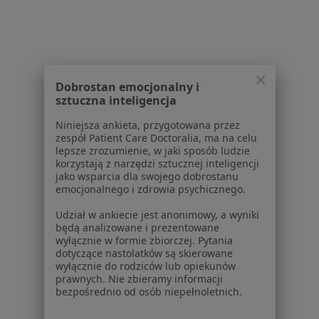
Polityka prywatności dla profesjonalistów, których
dane pozyskaliśmy samodzielnie
Polityka cookies
Jak działają wyniki wyszukiwania
Dostępność
Dobrostan emocjonalny i
sztuczna inteligencja
O nas
Praca
Rekrutujemy!
Niniejsza ankieta, przygotowana przez
Partnerzy
zespół Patient Care Doctoralia, ma na celu
lepsze zrozumienie, w jaki sposób ludzie
Centrum prasowe
korzystają z narzędzi sztucznej inteligencji
Kontakt
jako wsparcia dla swojego dobrostanu
emocjonalnego i zdrowia psychicznego.
Dla pacjentów
Udział w ankiecie jest anonimowy, a wyniki
Lekarze
będą analizowane i prezentowane
Placówki medyczne
wyłącznie w formie zbiorczej. Pytania
dotyczące nastolatków są skierowane
Pytania i odpowiedzi
wyłącznie do rodziców lub opiekunów
Usługi i zabiegi
prawnych. Nie zbieramy informacji
Choroby
bezpośrednio od osób niepełnoletnich.
Pomoc