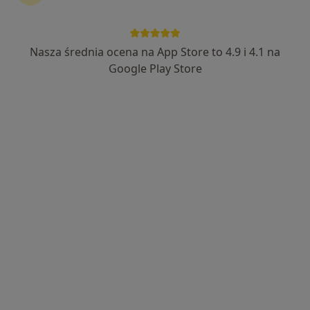
Nasza średnia ocena na App Store to 4.9 i 4.1 na
mgr Joanna Majer – Skruch
Google Play Store
·
Więcej
Dietetyk
125 opinii
Jankowicka 23/25 parter, Rybnik
•
Mapa
Centrum Dietetyczne. Joanna Majer-Skruch
Konsultacja dietetyczna (pierwsza wizyta)
od 180 zł
Specjalista nie oferuje umawiania online pod tym adresem.
Poproś o wizytę