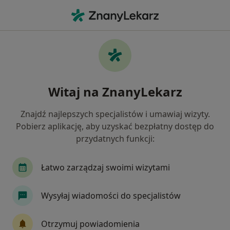
Me
Konsultacja Dietetyczna Pierwsza Wizyta • Rybnik, śląskie
Filtry
• 1
Ubezpieczenie
Map
Konsultacja dietetyczna (pierwsza wizyta)
Witaj na ZnanyLekarz
specjaliści w Rybniku
Jak działają wyniki wyszukiwania
Znajdź najlepszych specjalistów i umawiaj wizyty.
Pobierz aplikację, aby uzyskać bezpłatny dostęp do
przydatnych funkcji:
Jakiego specjalisty szukasz?
Dietetyk
Anestezjolog
Chirurg
Chiru
Łatwo zarządzaj swoimi wizytami
Wysyłaj wiadomości do specjalistów
Otrzymuj powiadomienia