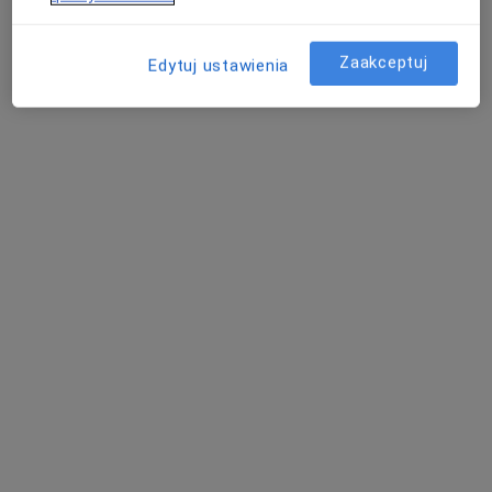
Zaakceptuj
Edytuj ustawienia
Dominika Kuźnik
·
Więcej
Dietetyk
1 opinia
Cegielniana 14, Rybnik
•
Mapa
LiftMed
Konsultacja dietetyczna (pierwsza wizyta)
200 zł
Specjalista nie oferuje umawiania online pod tym adresem.
Poproś o wizytę