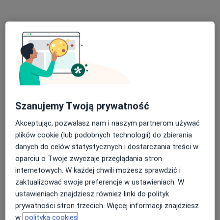
mgr Monika Pietrowska-Kucharska
·
Więcej
Dietetyk
170 opinii
Adres
Online
Szanujemy Twoją prywatność
Reymonta 60, Rybnik
•
Mapa
Akceptując, pozwalasz nam i naszym partnerom używać
NZOZ Rodzina
plików cookie (lub podobnych technologii) do zbierania
Konsultacja dietetyczna (pierwsza wizyta)
150 zł
danych do celów statystycznych i dostarczania treści w
oparciu o Twoje zwyczaje przeglądania stron
Specjalista nie oferuje umawiania online pod tym adresem.
internetowych. W każdej chwili możesz sprawdzić i
zaktualizować swoje preferencje w ustawieniach. W
Poproś o wizytę
ustawieniach znajdziesz również linki do polityk
prywatności stron trzecich. Więcej informacji znajdziesz
w
polityka cookies