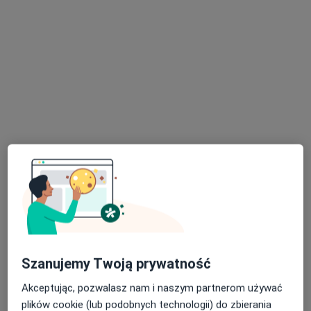
Bezpieczne płatności
lek. Paulina Bożek
·
Więcej
Dermatolog, Dermatolog dziecięcy, Wenerolog
323 opinie
Piłsudskiego 30, Legionowo
•
Mapa
Dermavita
Konsultacja dermatologiczna
300 zł
Specjalista nie oferuje umawiania online pod tym adresem.
Szanujemy Twoją prywatność
Poproś o wizytę
Akceptując, pozwalasz nam i naszym partnerom używać
plików cookie (lub podobnych technologii) do zbierania