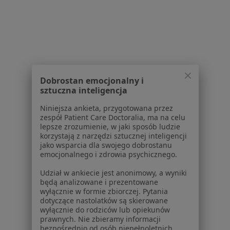
Serwis
Regulamin
Dobrostan emocjonalny i
Polityka prywatności pacjentów
sztuczna inteligencja
Polityka prywatności profesjonalistów
Niniejsza ankieta, przygotowana przez
Polityka prywatności dla profesjonalistów, których
zespół Patient Care Doctoralia, ma na celu
dane pozyskaliśmy samodzielnie
lepsze zrozumienie, w jaki sposób ludzie
korzystają z narzędzi sztucznej inteligencji
Polityka cookies
jako wsparcia dla swojego dobrostanu
Jak działają wyniki wyszukiwania
emocjonalnego i zdrowia psychicznego.
Dostępność
Udział w ankiecie jest anonimowy, a wyniki
O nas
będą analizowane i prezentowane
Praca
Rekrutujemy!
wyłącznie w formie zbiorczej. Pytania
Partnerzy
dotyczące nastolatków są skierowane
wyłącznie do rodziców lub opiekunów
Centrum prasowe
prawnych. Nie zbieramy informacji
Kontakt
bezpośrednio od osób niepełnoletnich.