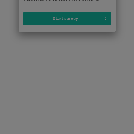
Dla pacjentów
Start survey
Lekarze
Placówki medyczne
Pytania i odpowiedzi
Usługi i zabiegi
Choroby
Pomoc
Aplikacje mobilne
Blog dla pacjentów
Dla profesjonalistów
Cennik
Dla lekarzy
Dla placówek medycznych
Noa Notes
nowość
Baza wiedzy
Centrum Pomocy dla Specjalisty