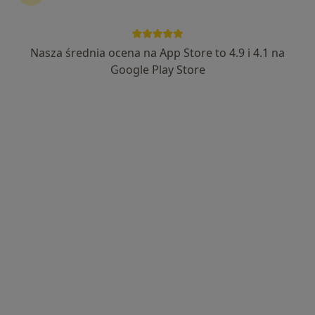
Nasza średnia ocena na App Store to 4.9 i 4.1 na
Google Play Store
Wyróżniony
Centrum Medyczne PRZYLESIE CLINIC
Klinika Lekarzy Specjalistów Jabłonna
·
Więcej
Dermatologia, Pediatria, Alergologia
238 opinii
Przylesie 8, Jabłonna
•
Mapa
Konsultacja dermatologiczna
220 zł
Pokaż więcej usług
Brak dostępnych specjalistów z wolnymi terminami w tym centrum medycznym.
Pokaż profil