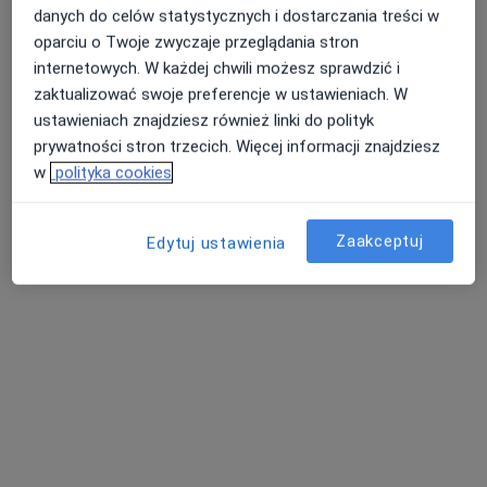
danych do celów statystycznych i dostarczania treści w
oparciu o Twoje zwyczaje przeglądania stron
internetowych. W każdej chwili możesz sprawdzić i
zaktualizować swoje preferencje w ustawieniach. W
ustawieniach znajdziesz również linki do polityk
prywatności stron trzecich. Więcej informacji znajdziesz
w
polityka cookies
Bezpieczne płatności
lek. Aleksandra Błazik
Zaakceptuj
Edytuj ustawienia
Dermatolog, Lekarz wykonujący zabiegi medycyny estetycznej
·
Więcej
249 opinii
Piłsudskiego 30, Legionowo
•
Mapa
Dermavita
Konsultacja dermatologiczna
300 zł
Specjalista nie oferuje umawiania online pod tym adresem.
Poproś o wizytę