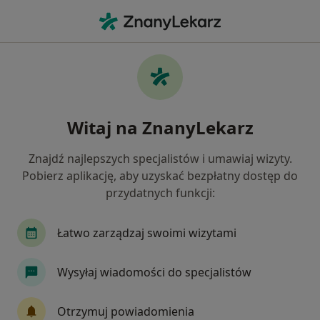
Me
Konsultacja Dermatologiczna • Jabłonna, mazowieckie
Filtry
• 1
Ubezpieczenie
Map
Konsultacja dermatologiczna specjaliści w
Witaj na ZnanyLekarz
Jabłonnej
Jak działają wyniki wyszukiwania
Znajdź najlepszych specjalistów i umawiaj wizyty.
Pobierz aplikację, aby uzyskać bezpłatny dostęp do
przydatnych funkcji:
Jakiego specjalisty szukasz?
Dermatolog
Lekarz wykonujący zabiegi medyc
Łatwo zarządzaj swoimi wizytami
Wysyłaj wiadomości do specjalistów
Otrzymuj powiadomienia