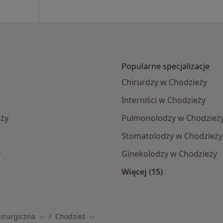
Popularne specjalizacje
Chirurdzy w Chodzieży
Interniści w Chodzieży
eży
Pulmonolodzy w Chodzież
Stomatolodzy w Chodzieży
y
Ginekolodzy w Chodzieży
Więcej (15)
ży
Więcej w kategorii: 
hirurgiczna
Chodzież
Zmień miasto
Zmień miasto