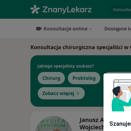
specjaliz
Konsultacje online
Dostępne t
Konsultacja chirurgiczna specjaliści w
Jakiego specjalisty szukasz?
Chirurg
Proktolog
Dermatol
Zobacz więcej
Janusz Andrzej
Szanuje
Wojciechowski