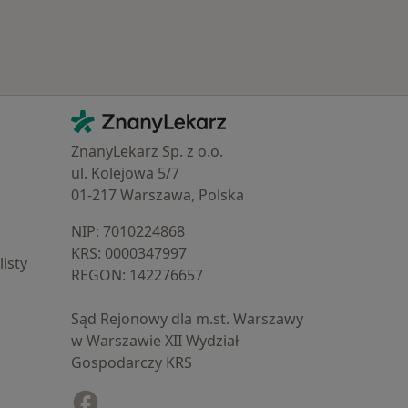
Kontakt
ZnanyLekarz - Strona główna
ZnanyLekarz Sp. z o.o.
ul. Kolejowa 5/7
01-217 Warszawa, Polska
NIP: ⁠7010224868
KRS: ⁠0000347997
isty
REGON: ⁠142276657
Sąd Rejonowy dla m.st. Warszawy
w Warszawie XII Wydział
Gospodarczy KRS
Facebook
otwiera się w nowej karcie