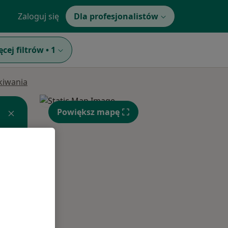
Zaloguj się
Dla profesjonalistów
ęcej filtrów
•
1
ukiwania
Powiększ mapę
Śr,
Czw,
Pt,
12 Sie
13 Sie
14 Sie