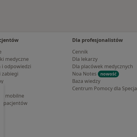
cjentów
Dla profesjonalistów
e
Cennik
ki medyczne
Dla lekarzy
a i odpowiedzi
Dla placówek medycznych
i zabiegi
Noa Notes
nowość
by
Baza wiedzy
Centrum Pomocy dla Specjal
cje mobilne
la pacjentów