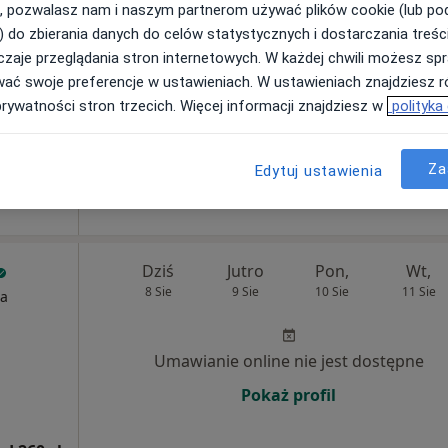
, pozwalasz nam i naszym partnerom używać plików cookie (lub p
) do zbierania danych do celów statystycznych i dostarczania treśc
Umawianie online nie jest dostępne
zaje przeglądania stron internetowych. W każdej chwili możesz spr
wać swoje preferencje w ustawieniach. W ustawieniach znajdziesz ró
Poproś o wizytę
prywatności stron trzecich. Więcej informacji znajdziesz w
polityka
od 260 zł
Za
Edytuj ustawienia
Dziś
Jutro
Pon,
Wt,
8 Sie
9 Sie
10 Sie
11 Sie
ia
Umawianie online nie jest dostępne
Pokaż profil