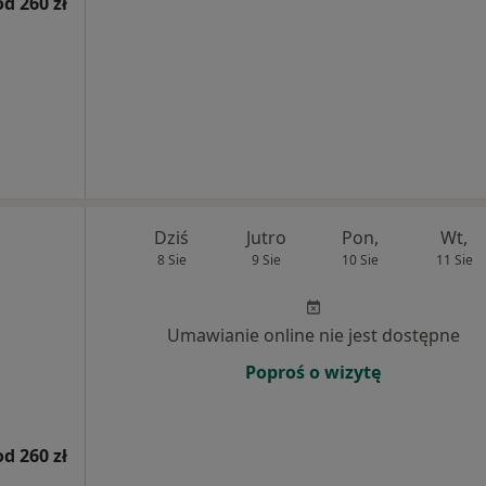
od 260 zł
Dziś
Jutro
Pon,
Wt,
8 Sie
9 Sie
10 Sie
11 Sie
Umawianie online nie jest dostępne
Poproś o wizytę
od 260 zł