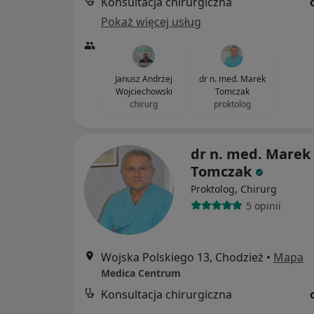
Konsultacja chirurgiczna
Pokaż więcej usług
Janusz Andrzej
dr n. med. Marek
Wojciechowski
Tomczak
chirurg
proktolog
dr n. med. Marek
Tomczak
Proktolog, Chirurg
5 opinii
Wojska Polskiego 13, Chodzież
•
Mapa
Medica Centrum
Konsultacja chirurgiczna