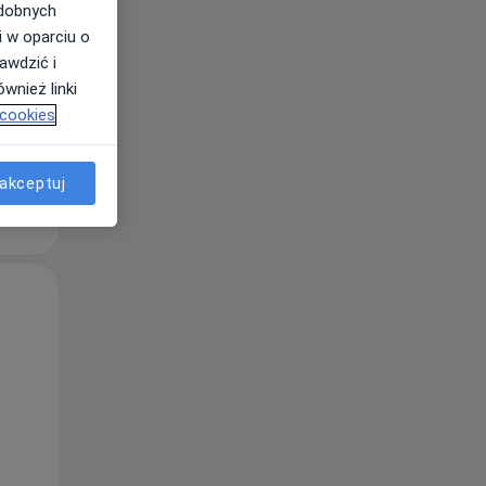
odobnych
i w oparciu o
awdzić i
wnież linki
 cookies
akceptuj
Śr,
Czw,
Pt,
12 Sie
13 Sie
14 Sie