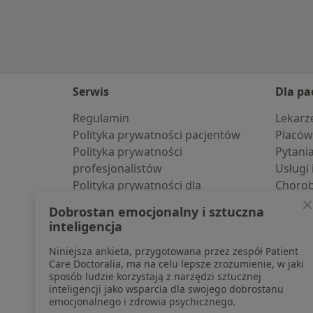
Serwis
Dla pa
Regulamin
Lekarz
Polityka prywatności pacjentów
Placów
Polityka prywatności
Pytani
profesjonalistów
Usługi 
Polityka prywatności dla
Choro
profesjonalistów, których dane
Pomoc
Dobrostan emocjonalny i sztuczna
pozyskaliśmy samodzielnie
Aplika
inteligencja
Polityka cookies
Blog d
Niniejsza ankieta, przygotowana przez zespół Patient
Jak działają wyniki wyszukiwania
Care Doctoralia, ma na celu lepsze zrozumienie, w jaki
Dostępność
sposób ludzie korzystają z narzędzi sztucznej
O nas
inteligencji jako wsparcia dla swojego dobrostanu
emocjonalnego i zdrowia psychicznego.
Praca
Rekrutujemy!