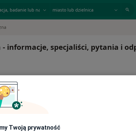
acja, badanie lub nazwisko
miasto lub dzielnica
zna
- informacje, specjaliści, pytania i o
na
my Twoją prywatność