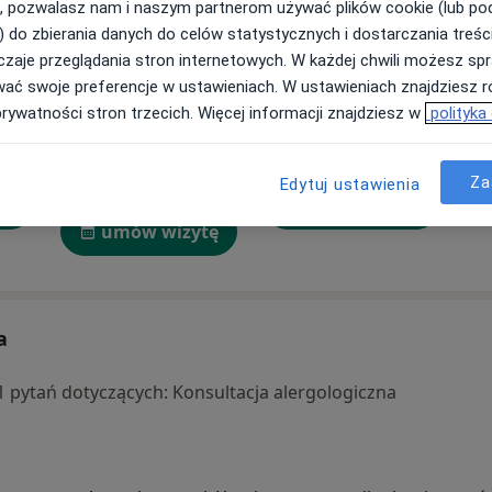
, pozwalasz nam i naszym partnerom używać plików cookie (lub p
) do zbierania danych do celów statystycznych i dostarczania treśc
zaje przeglądania stron internetowych. W każdej chwili możesz spr
wać swoje preferencje w ustawieniach. W ustawieniach znajdziesz ró
ka
Marta Dołęga-
Ewelina Wilińska
prywatności stron trzecich. Więcej informacji znajdziesz w
polityka
Kozierowska
a
Alergolog
Warszawa
Alergolog dziecięcy, Alergolog
Za
Edytuj ustawienia
Wrocław
tę
umów wizytę
umów wizytę
a
a 1 pytań dotyczących: Konsultacja alergologiczna