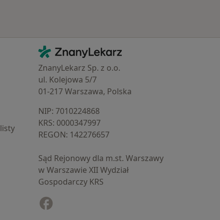
Kontakt
ZnanyLekarz - Strona główna
ZnanyLekarz Sp. z o.o.
ul. Kolejowa 5/7
01-217 Warszawa, Polska
NIP: ⁠7010224868
KRS: ⁠0000347997
isty
REGON: ⁠142276657
Sąd Rejonowy dla m.st. Warszawy
w Warszawie XII Wydział
Gospodarczy KRS
Facebook
otwiera się w nowej karcie