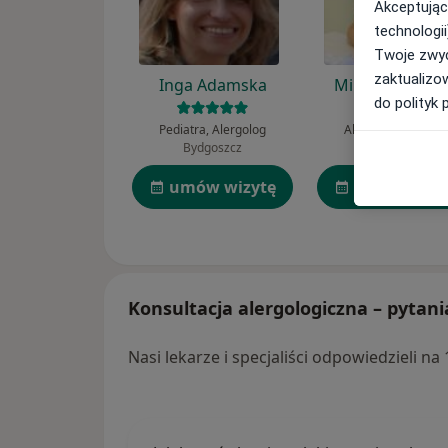
Akceptując
technologii
Twoje zwyc
zaktualizo
Inga Adamska
Mirella Kowals
do polityk 
Pediatra, Alergolog
Alergolog, Pediatr
Bydgoszcz
Gdynia
umów wizytę
umów wizy
Konsultacja alergologiczna – pytani
Nasi lekarze i specjaliści odpowiedzieli n