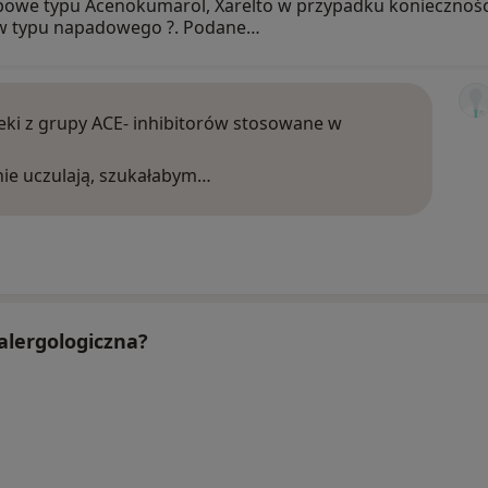
zepowe typu Acenokumarol, Xarelto w przypadku koniecznośc
w typu napadowego ?. Podane…
eki z grupy ACE- inhibitorów stosowane w
nie uczulają, szukałabym…
 alergologiczna?