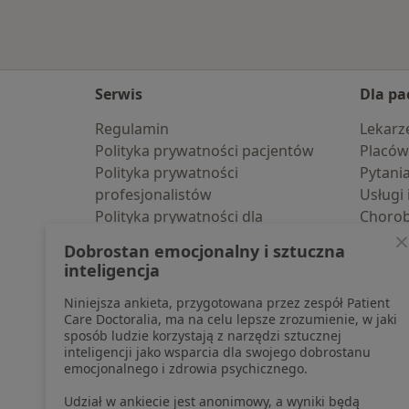
Serwis
Dla pa
Regulamin
Lekarz
Polityka prywatności pacjentów
Placów
Polityka prywatności
Pytani
profesjonalistów
Usługi 
Polityka prywatności dla
Choro
profesjonalistów, których dane
Pomoc
Dobrostan emocjonalny i sztuczna
pozyskaliśmy samodzielnie
Aplika
inteligencja
Polityka cookies
Blog d
Niniejsza ankieta, przygotowana przez zespół Patient
Jak działają wyniki wyszukiwania
Care Doctoralia, ma na celu lepsze zrozumienie, w jaki
Dostępność
sposób ludzie korzystają z narzędzi sztucznej
O nas
inteligencji jako wsparcia dla swojego dobrostanu
emocjonalnego i zdrowia psychicznego.
Praca
Rekrutujemy!
Partnerzy
Udział w ankiecie jest anonimowy, a wyniki będą