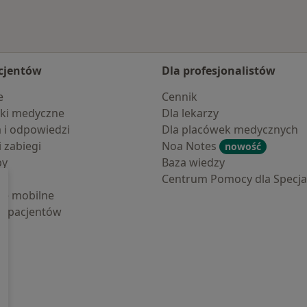
cjentów
Dla profesjonalistów
e
Cennik
ki medyczne
Dla lekarzy
a i odpowiedzi
Dla placówek medycznych
i zabiegi
Noa Notes
nowość
by
Baza wiedzy
Centrum Pomocy dla Specjal
cje mobilne
la pacjentów