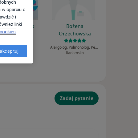
odobnych
i w oparciu o
awdzić i
wnież linki
Patryk Guglas
Bożena
 cookies
Orzechowska
Alergolog
Kalisz
Alergolog, Pulmonolog, Pediatra
akceptuj
Radomsko
Zadaj pytanie