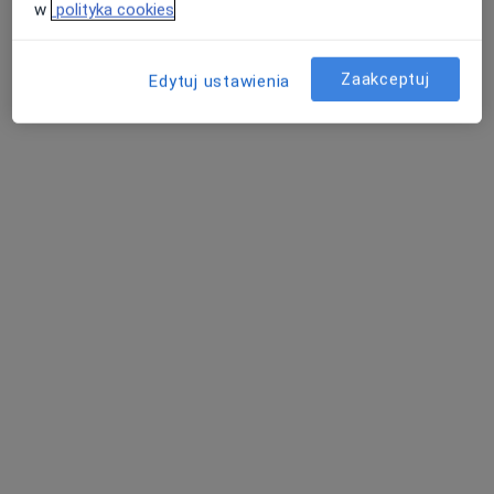
w
polityka cookies
Agata Wysocka
Zaakceptuj
Fizjoterapeuta
Edytuj ustawienia
Gdańsk
umów wizytę
Katarzyna Zakrzewska
Fizjoterapeuta
Łódź
umów wizytę
Karolina Kowalik
Fizjoterapeuta
Warszawa
umów wizytę