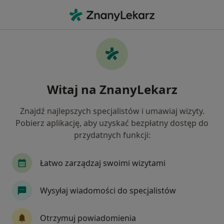
Me
Czego szukasz?
Strona Główna
Usługi
Fizjoterapia Endometriozy
Fizjoterapia endometriozy -
Witaj na ZnanyLekarz
informacje, specjaliści, pytania i
odpowiedzi
Znajdź najlepszych specjalistów i umawiaj wizyty.
Pobierz aplikację, aby uzyskać bezpłatny dostęp do
przydatnych funkcji:
Łatwo zarządzaj swoimi wizytami
Informacje
Wysyłaj wiadomości do specjalistów
Eksperci - fizjoterapia endometriozy
Otrzymuj powiadomienia