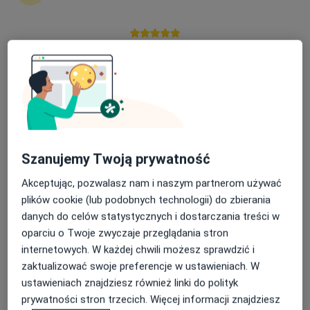
Magdalena Kutzner
Nasza średnia ocena na App Store to 4.9 i 4.1 na
Fizjoterapeuta
Google Play Store
Poznań
umów wizytę
Karolina Załęcka (Hanus)
Szanujemy Twoją prywatność
Fizjoterapeuta
Katowice
Akceptując, pozwalasz nam i naszym partnerom używać
umów wizytę
plików cookie (lub podobnych technologii) do zbierania
danych do celów statystycznych i dostarczania treści w
Małgorzata Błażek
oparciu o Twoje zwyczaje przeglądania stron
internetowych. W każdej chwili możesz sprawdzić i
Fizjoterapeuta
zaktualizować swoje preferencje w ustawieniach. W
Gdańsk
ustawieniach znajdziesz również linki do polityk
umów wizytę
prywatności stron trzecich. Więcej informacji znajdziesz