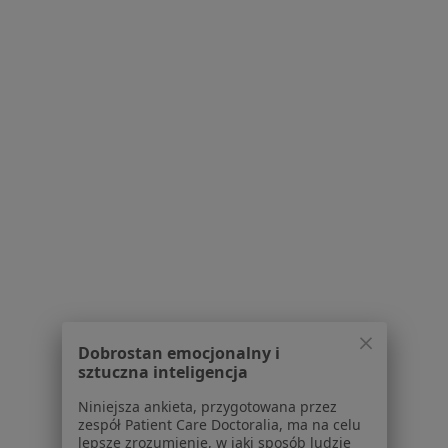
Centrum prasowe
Kontakt
Dla pacjentów
Lekarze
Placówki medyczne
Pytania i odpowiedzi
Usługi i zabiegi
Choroby
Pomoc
Aplikacje mobilne
Blog dla pacjentów
Dla profesjonalistów
Dobrostan emocjonalny i
Cennik
sztuczna inteligencja
Dla lekarzy
Dla placówek medycznych
Niniejsza ankieta, przygotowana przez
zespół Patient Care Doctoralia, ma na celu
Noa Notes
nowość
lepsze zrozumienie, w jaki sposób ludzie