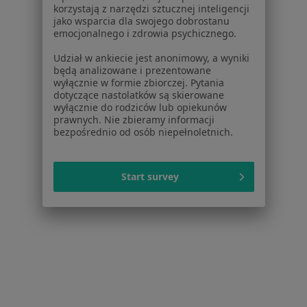
Baza wiedzy
korzystają z narzędzi sztucznej inteligencji
Centrum Pomocy dla Specjalisty
jako wsparcia dla swojego dobrostanu
emocjonalnego i zdrowia psychicznego.
Kontakt
ZnanyLekarz - Strona główna
Udział w ankiecie jest anonimowy, a wyniki
będą analizowane i prezentowane
ZnanyLekarz Sp. z o.o.
wyłącznie w formie zbiorczej. Pytania
dotyczące nastolatków są skierowane
ul. Kolejowa 5/7
wyłącznie do rodziców lub opiekunów
01-217 Warszawa, Polska
prawnych. Nie zbieramy informacji
bezpośrednio od osób niepełnoletnich.
NIP: ⁠7010224868
KRS: ⁠0000347997
REGON: ⁠142276657
Start survey
Sąd Rejonowy dla m.st. Warszawy w Warszawie XII
Wydział Gospodarczy KRS
Facebook
otwiera się w nowej karcie