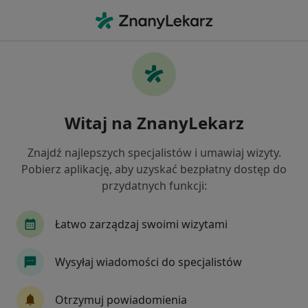
Me
Czego szukasz?
Strona Główna
Usługi
Ekstrakcja Zatrzymanych Ósemek
Ekstrakcja zatrzymanych
Witaj na ZnanyLekarz
ósemek - informacje, specjaliści,
Znajdź najlepszych specjalistów i umawiaj wizyty.
pytania i odpowiedzi
Pobierz aplikację, aby uzyskać bezpłatny dostęp do
przydatnych funkcji:
Łatwo zarządzaj swoimi wizytami
Informacje
Wysyłaj wiadomości do specjalistów
Eksperci - ekstrakcja zatrzymanych ósemek
Otrzymuj powiadomienia