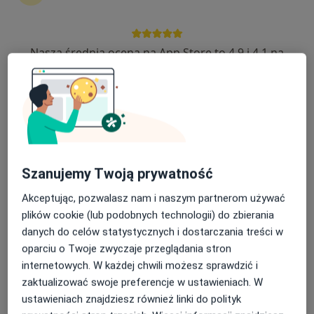
Piotr Bilski
Nasza średnia ocena na App Store to 4.9 i 4.1 na
Google Play Store
Chirurg stomatologiczny
Wrocław
umów wizytę
Yuliya Yermolenka
Szanujemy Twoją prywatność
Stomatolog
Kolbuszowa
Akceptując, pozwalasz nam i naszym partnerom używać
plików cookie (lub podobnych technologii) do zbierania
umów wizytę
danych do celów statystycznych i dostarczania treści w
Adam Cybulski
oparciu o Twoje zwyczaje przeglądania stron
internetowych. W każdej chwili możesz sprawdzić i
Stomatolog, Lekarz wykonujący zabiegi medycyny estetycznej
zaktualizować swoje preferencje w ustawieniach. W
Łódź
ustawieniach znajdziesz również linki do polityk