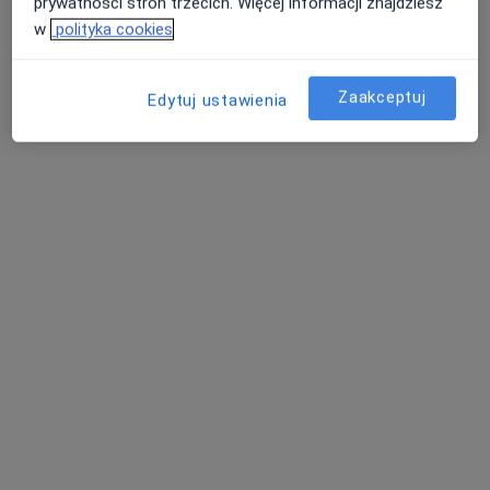
prywatności stron trzecich. Więcej informacji znajdziesz
umów wizytę
w
polityka cookies
Weronika Haliniarz
Zaakceptuj
Edytuj ustawienia
Stomatolog, Chirurg stomatologiczny
Gdańsk
umów wizytę
Szymon Drużba
Stomatolog, Chirurg szczękowo-twarzowy
Katowice
umów wizytę
Asena Erik
Stomatolog
Wołomin
umów wizytę