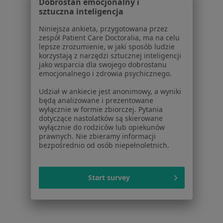
Dobrostan emocjonalny i
sztuczna inteligencja
Cennik
Dla lekarzy
Niniejsza ankieta, przygotowana przez
Dla placówek medycznych
zespół Patient Care Doctoralia, ma na celu
lepsze zrozumienie, w jaki sposób ludzie
Noa Notes
nowość
korzystają z narzędzi sztucznej inteligencji
Baza wiedzy
jako wsparcia dla swojego dobrostanu
Centrum Pomocy dla Specjalisty
emocjonalnego i zdrowia psychicznego.
Kontakt
Udział w ankiecie jest anonimowy, a wyniki
ZnanyLekarz - Strona główna
będą analizowane i prezentowane
wyłącznie w formie zbiorczej. Pytania
ZnanyLekarz Sp. z o.o.
dotyczące nastolatków są skierowane
wyłącznie do rodziców lub opiekunów
ul. Kolejowa 5/7
prawnych. Nie zbieramy informacji
01-217 Warszawa, Polska
bezpośrednio od osób niepełnoletnich.
NIP: ⁠7010224868
KRS: ⁠0000347997
Start survey
REGON: ⁠142276657
Sąd Rejonowy dla m.st. Warszawy w Warszawie XII
Wydział Gospodarczy KRS