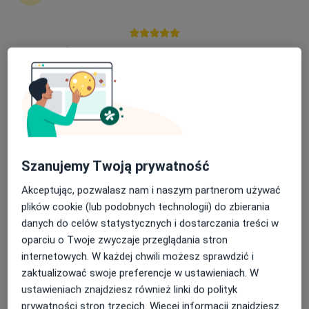
czuwaniu
Nasza średnia ocena na App Store to 4.9 i 4.1 na
Roman Chmylak
Google Play Store
Lekarz bez specjalizacji
Kraków
umów wizytę
Katarzyna Kaczmarek
Szanujemy Twoją prywatność
Neurolog, Neurolog dziecięcy
Akceptując, pozwalasz nam i naszym partnerom używać
Poznań
plików cookie (lub podobnych technologii) do zbierania
danych do celów statystycznych i dostarczania treści w
umów wizytę
oparciu o Twoje zwyczaje przeglądania stron
Marta Jankowska
internetowych. W każdej chwili możesz sprawdzić i
zaktualizować swoje preferencje w ustawieniach. W
Pediatra, Neurolog dziecięcy
ustawieniach znajdziesz również linki do polityk
Łódź
prywatności stron trzecich. Więcej informacji znajdziesz