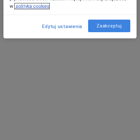
w
polityka cookies
umów wizytę
Pracownia EEG VRATISLAVIA
Zaakceptuj
Edytuj ustawienia
MEDICA
Diagnostyka
Wrocław
umów wizytę
Pracownia EEG Fizjomer
Diagnostyka
Pruszków
umów wizytę
Janina Walczak
Neurolog
Poznań