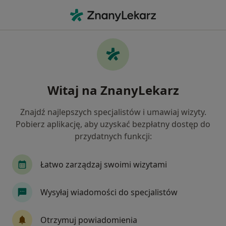
Me
Czego szukasz?
Strona Główna
Usługi
Eeg Elektroencefalografia W Czuwaniu
Eeg elektroencefalografia w
Witaj na ZnanyLekarz
czuwaniu - informacje,
Znajdź najlepszych specjalistów i umawiaj wizyty.
specjaliści, pytania i odpowiedzi
Pobierz aplikację, aby uzyskać bezpłatny dostęp do
przydatnych funkcji:
Łatwo zarządzaj swoimi wizytami
Informacje
Wysyłaj wiadomości do specjalistów
Eksperci - eeg elektroencefalografia w
Otrzymuj powiadomienia