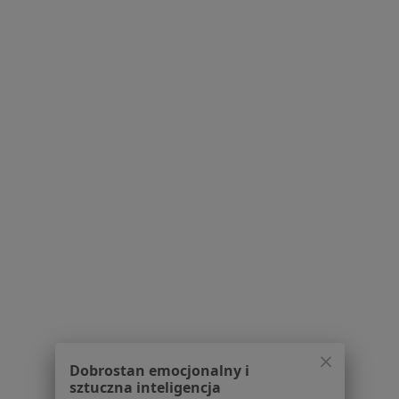
O nas
Praca
Rekrutujemy!
Partnerzy
Centrum prasowe
Kontakt
Dla pacjentów
Lekarze
Placówki medyczne
Pytania i odpowiedzi
Usługi i zabiegi
Choroby
Pomoc
Aplikacje mobilne
Blog dla pacjentów
Dla profesjonalistów
Dobrostan emocjonalny i
Cennik
sztuczna inteligencja