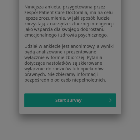
Dla lekarzy
Niniejsza ankieta, przygotowana przez
Dla placówek medycznych
zespół Patient Care Doctoralia, ma na celu
Noa Notes
nowość
lepsze zrozumienie, w jaki sposób ludzie
korzystają z narzędzi sztucznej inteligencji
Baza wiedzy
jako wsparcia dla swojego dobrostanu
Centrum Pomocy dla Specjalisty
emocjonalnego i zdrowia psychicznego.
Kontakt
Udział w ankiecie jest anonimowy, a wyniki
ZnanyLekarz - Strona główna
będą analizowane i prezentowane
wyłącznie w formie zbiorczej. Pytania
ZnanyLekarz Sp. z o.o.
dotyczące nastolatków są skierowane
ul. Kolejowa 5/7
wyłącznie do rodziców lub opiekunów
01-217 Warszawa, Polska
prawnych. Nie zbieramy informacji
bezpośrednio od osób niepełnoletnich.
NIP: ⁠7010224868
KRS: ⁠0000347997
Start survey
REGON: ⁠142276657
Sąd Rejonowy dla m.st. Warszawy w Warszawie XII
Wydział Gospodarczy KRS
Facebook
otwiera się w nowej karcie