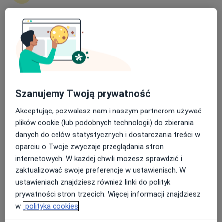
Piotr Kamykowski
Nasza średnia ocena na App Store to 4.9 i 4.1 na
Fizjoterapeuta
Google Play Store
Niepołomice
umów wizytę
Stefanie Kampa
Szanujemy Twoją prywatność
Akceptując, pozwalasz nam i naszym partnerom używać
Fizjoterapeuta
plików cookie (lub podobnych technologii) do zbierania
Gdańsk
danych do celów statystycznych i dostarczania treści w
umów wizytę
oparciu o Twoje zwyczaje przeglądania stron
internetowych. W każdej chwili możesz sprawdzić i
Krzysztof Michoń
zaktualizować swoje preferencje w ustawieniach. W
ustawieniach znajdziesz również linki do polityk
Fizjoterapeuta
prywatności stron trzecich. Więcej informacji znajdziesz
Falmirowice
w
polityka cookies
umów wizytę