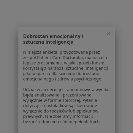
Blog dla pacjentów
Dla profesjonalistów
Cennik
Dla lekarzy
Dobrostan emocjonalny i
Dla placówek medycznych
sztuczna inteligencja
Noa Notes
nowość
Niniejsza ankieta, przygotowana przez
Baza wiedzy
zespół Patient Care Doctoralia, ma na celu
Centrum Pomocy dla Specjalisty
lepsze zrozumienie, w jaki sposób ludzie
korzystają z narzędzi sztucznej inteligencji
Kontakt
jako wsparcia dla swojego dobrostanu
ZnanyLekarz - Strona główna
emocjonalnego i zdrowia psychicznego.
ZnanyLekarz Sp. z o.o.
Udział w ankiecie jest anonimowy, a wyniki
ul. Kolejowa 5/7
będą analizowane i prezentowane
wyłącznie w formie zbiorczej. Pytania
01-217 Warszawa, Polska
dotyczące nastolatków są skierowane
wyłącznie do rodziców lub opiekunów
NIP: ⁠7010224868
prawnych. Nie zbieramy informacji
KRS: ⁠0000347997
bezpośrednio od osób niepełnoletnich.
REGON: ⁠142276657