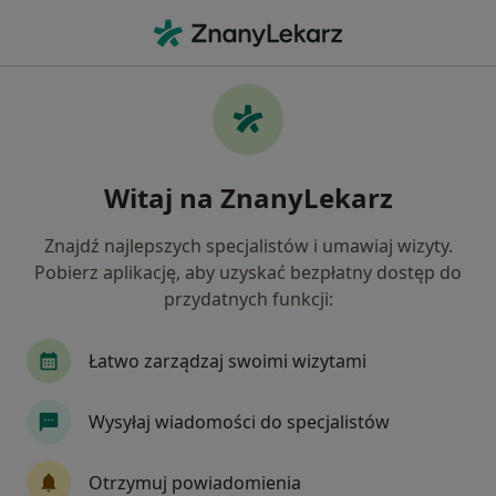
Me
Czego szukasz?
Strona Główna
Usługi
Drenaż Limfatyczny 45 Minut
Drenaż limfatyczny 45 minut -
Witaj na ZnanyLekarz
informacje, specjaliści, pytania i
odpowiedzi
Znajdź najlepszych specjalistów i umawiaj wizyty.
Pobierz aplikację, aby uzyskać bezpłatny dostęp do
przydatnych funkcji:
Łatwo zarządzaj swoimi wizytami
Informacje
Wysyłaj wiadomości do specjalistów
Eksperci - drenaż limfatyczny 45 minut
Otrzymuj powiadomienia