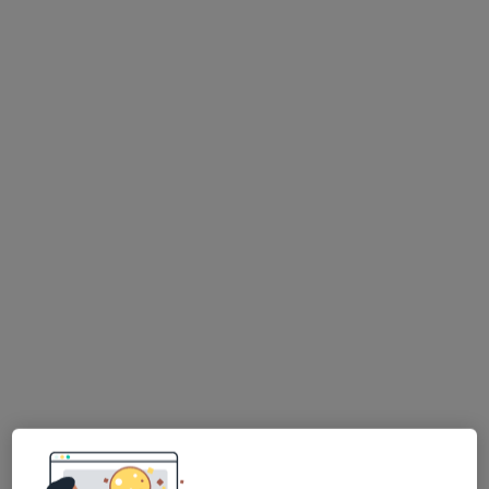
dr n. med. Małgorzata Misterska
·
Więcej
Dermatolog, Wenerolog
1231 opinii
Złotowska 36, Poznań
•
Mapa
My derm Złotowska 36
Dermatoskopia – ocena znamion, guzków skórnych
od 300 zł
Specjalista nie oferuje umawiania online pod tym adresem.
Poproś o wizytę