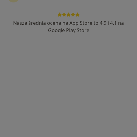
Nasza średnia ocena na App Store to 4.9 i 4.1 na
lek. Katarzyna Zakrzewska
Google Play Store
·
Więcej
Dermatolog
186 opinii
Ziębicka 24/1 (domofon nr 1), Poznań
•
Mapa
Specjalistyczny Gabinet Dermatologiczny
Dermatoskopia – ocena znamion, guzków skórnych
300 zł
Specjalista nie oferuje umawiania online pod tym adresem.
Poproś o wizytę