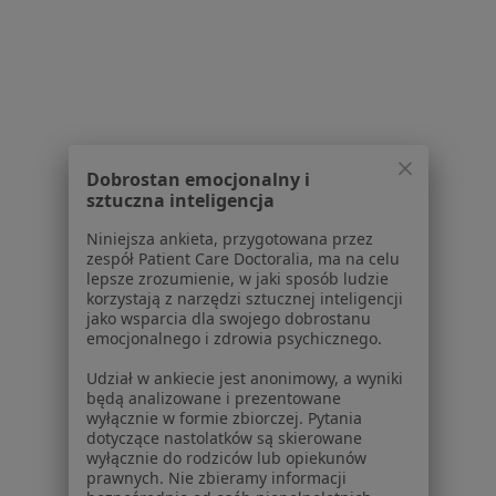
Konsultacja dermatologiczna w Poznaniu
Konsultacja dermatologiczna dzieci w Poznaniu
Konsultacja chirurgiczna w Poznaniu
Konsultacja ortopedyczna w Poznaniu
Dobrostan emocjonalny i
Konsultacja wenerologiczna w Poznaniu
sztuczna inteligencja
Więcej (15)
Niniejsza ankieta, przygotowana przez
Więcej w kategorii: Usługi w Poznaniu
zespół Patient Care Doctoralia, ma na celu
lepsze zrozumienie, w jaki sposób ludzie
Popularne specjalizacje
korzystają z narzędzi sztucznej inteligencji
jako wsparcia dla swojego dobrostanu
Psycholodzy w Poznaniu
emocjonalnego i zdrowia psychicznego.
Stomatolodzy w Poznaniu
Udział w ankiecie jest anonimowy, a wyniki
będą analizowane i prezentowane
Fizjoterapeuci w Poznaniu
wyłącznie w formie zbiorczej. Pytania
dotyczące nastolatków są skierowane
Interniści w Poznaniu
wyłącznie do rodziców lub opiekunów
prawnych. Nie zbieramy informacji
Psychoterapeuci w Poznaniu