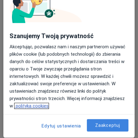
dr n. med. Paweł Bartkiewicz
Szanujemy Twoją prywatność
·
Więcej
Dermatolog, Wenerolog
Akceptując, pozwalasz nam i naszym partnerom używać
588 opinii
plików cookie (lub podobnych technologii) do zbierania
Adres 1
Adres 2
Adres 3
danych do celów statystycznych i dostarczania treści w
oparciu o Twoje zwyczaje przeglądania stron
internetowych. W każdej chwili możesz sprawdzić i
Wenecjańska 7/102, Poznań
•
Mapa
zaktualizować swoje preferencje w ustawieniach. W
Lekarze Wenecjańska
ustawieniach znajdziesz również linki do polityk
Dermatoskopia – ocena znamion, guzków skórnych
480 zł
prywatności stron trzecich. Więcej informacji znajdziesz
Specjalista nie oferuje umawiania online pod tym adresem.
w
polityka cookies
Poproś o wizytę
Zaakceptuj
Edytuj ustawienia