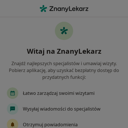
Me
Dermatoskopia Ocena Znamion Guzków Skórnych • Poznań, wielkopolskie
Filtry
• 1
Ubezpieczenie
Map
Dermatoskopia – ocena znamion, guzków
Witaj na ZnanyLekarz
skórnych specjaliści w Poznaniu
Jak działają wyniki wyszukiwania
Znajdź najlepszych specjalistów i umawiaj wizyty.
Pobierz aplikację, aby uzyskać bezpłatny dostęp do
przydatnych funkcji:
Jakiego specjalisty szukasz?
Dermatolog
Wenerolog
Lekarz wykonując
Łatwo zarządzaj swoimi wizytami
Wysyłaj wiadomości do specjalistów
Otrzymuj powiadomienia