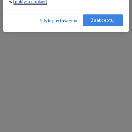
w
polityka cookies
Urolog
Warszawa
Zaakceptuj
Edytuj ustawienia
umów wizytę
Maciej Hamoud
Urolog
Wrocław
umów wizytę
Aleksander Babych
Lekarz wykonujący zabiegi medycyny estetycznej
Wrocław
umów wizytę