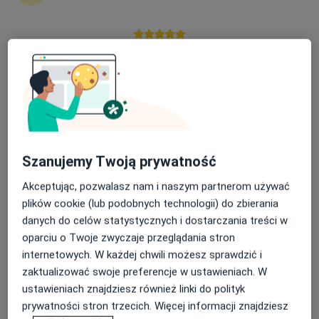
Ireneusz Ostrowski
Urolog, Chirurg
Nasza średnia ocena na App Store to 4.9 i 4.1 na
Warszawa
Google Play Store
umów wizytę
Sławomir Poletajew
Urolog
Warszawa
Szanujemy Twoją prywatność
umów wizytę
Akceptując, pozwalasz nam i naszym partnerom używać
plików cookie (lub podobnych technologii) do zbierania
Piotr Młodożeniec
danych do celów statystycznych i dostarczania treści w
oparciu o Twoje zwyczaje przeglądania stron
Urolog
internetowych. W każdej chwili możesz sprawdzić i
Rzeszów
zaktualizować swoje preferencje w ustawieniach. W
umów wizytę
ustawieniach znajdziesz również linki do polityk
prywatności stron trzecich. Więcej informacji znajdziesz
Marta Rydzińska