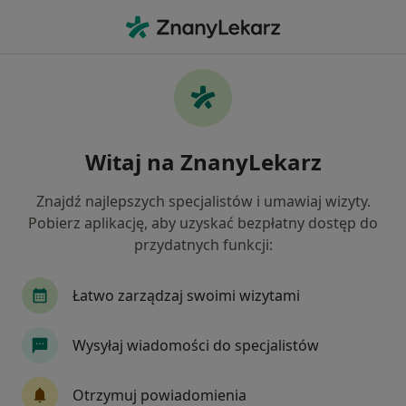
Me
Czego szukasz?
Strona Główna
Usługi
Cystoskopia Giętka
Cystoskopia giętka - informacje,
Witaj na ZnanyLekarz
specjaliści, pytania i odpowiedzi
Znajdź najlepszych specjalistów i umawiaj wizyty.
Pobierz aplikację, aby uzyskać bezpłatny dostęp do
przydatnych funkcji:
Informacje
Łatwo zarządzaj swoimi wizytami
Eksperci - cystoskopia giętka
Wysyłaj wiadomości do specjalistów
Otrzymuj powiadomienia