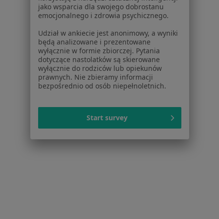
Centrum Pomocy dla Specjalisty
jako wsparcia dla swojego dobrostanu
emocjonalnego i zdrowia psychicznego.
Kontakt
ZnanyLekarz - Strona główna
Udział w ankiecie jest anonimowy, a wyniki
będą analizowane i prezentowane
ZnanyLekarz Sp. z o.o.
wyłącznie w formie zbiorczej. Pytania
ul. Kolejowa 5/7
dotyczące nastolatków są skierowane
wyłącznie do rodziców lub opiekunów
01-217 Warszawa, Polska
prawnych. Nie zbieramy informacji
bezpośrednio od osób niepełnoletnich.
NIP: ⁠7010224868
KRS: ⁠0000347997
REGON: ⁠142276657
Start survey
Sąd Rejonowy dla m.st. Warszawy w Warszawie XII
Wydział Gospodarczy KRS
Facebook
otwiera się w nowej karcie
otwiera się w nowej karcie
otwiera się w nowej karcie
otwiera się w nowej karcie
otwiera się w nowej karci
otwiera się
otwi
Polska
,
Türkiye
,
España
,
Italia
,
Deutschland
,
Česko
,