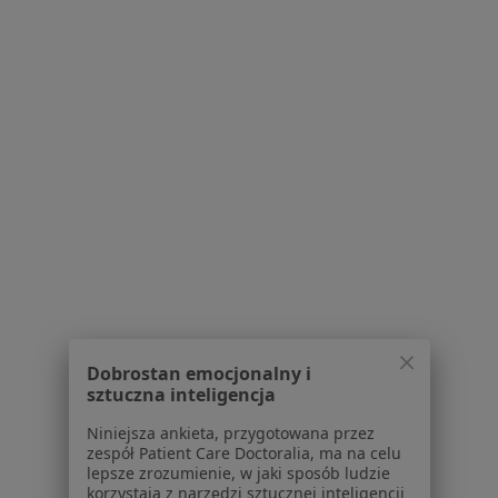
Kontakt
Dla pacjentów
Lekarze
Placówki medyczne
Pytania i odpowiedzi
Usługi i zabiegi
Choroby
Pomoc
Aplikacje mobilne
Blog dla pacjentów
Dla profesjonalistów
Cennik
Dobrostan emocjonalny i
sztuczna inteligencja
Dla lekarzy
Dla placówek medycznych
Niniejsza ankieta, przygotowana przez
Noa Notes
zespół Patient Care Doctoralia, ma na celu
nowość
lepsze zrozumienie, w jaki sposób ludzie
Baza wiedzy
korzystają z narzędzi sztucznej inteligencji