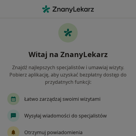
Me
Czego szukasz?
Strona Główna
Usługi
Coaching Managerski
Coaching managerski -
Witaj na ZnanyLekarz
informacje, specjaliści, pytania i
odpowiedzi
Znajdź najlepszych specjalistów i umawiaj wizyty.
Pobierz aplikację, aby uzyskać bezpłatny dostęp do
przydatnych funkcji:
Łatwo zarządzaj swoimi wizytami
Informacje
Wysyłaj wiadomości do specjalistów
Eksperci - coaching managerski
Otrzymuj powiadomienia