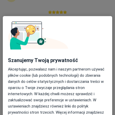
Krzysztof Bakalarz
Nasza średnia ocena na App Store to 4.9 i 4.1 na
Psycholog
Google Play Store
Wrocław
umów wizytę
Marlena Klimankowicz
Szanujemy Twoją prywatność
Psychoterapeuta
Poznań
Akceptując, pozwalasz nam i naszym partnerom używać
umów wizytę
plików cookie (lub podobnych technologii) do zbierania
danych do celów statystycznych i dostarczania treści w
Dorota Trzmielewska
oparciu o Twoje zwyczaje przeglądania stron
internetowych. W każdej chwili możesz sprawdzić i
Psychoterapeuta
zaktualizować swoje preferencje w ustawieniach. W
Opole
ustawieniach znajdziesz również linki do polityk
umów wizytę
prywatności stron trzecich. Więcej informacji znajdziesz