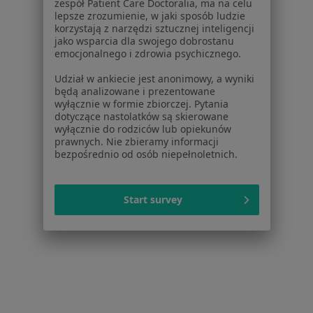
zespół Patient Care Doctoralia, ma na celu
Noa Notes
nowość
lepsze zrozumienie, w jaki sposób ludzie
Baza wiedzy
korzystają z narzędzi sztucznej inteligencji
jako wsparcia dla swojego dobrostanu
Centrum Pomocy dla Specjalisty
emocjonalnego i zdrowia psychicznego.
Kontakt
ZnanyLekarz - Strona główna
Udział w ankiecie jest anonimowy, a wyniki
będą analizowane i prezentowane
ZnanyLekarz Sp. z o.o.
wyłącznie w formie zbiorczej. Pytania
dotyczące nastolatków są skierowane
ul. Kolejowa 5/7
wyłącznie do rodziców lub opiekunów
01-217 Warszawa, Polska
prawnych. Nie zbieramy informacji
bezpośrednio od osób niepełnoletnich.
NIP: ⁠7010224868
KRS: ⁠0000347997
REGON: ⁠142276657
Start survey
Sąd Rejonowy dla m.st. Warszawy w Warszawie XII
Wydział Gospodarczy KRS
Facebook
otwiera się w nowej karcie