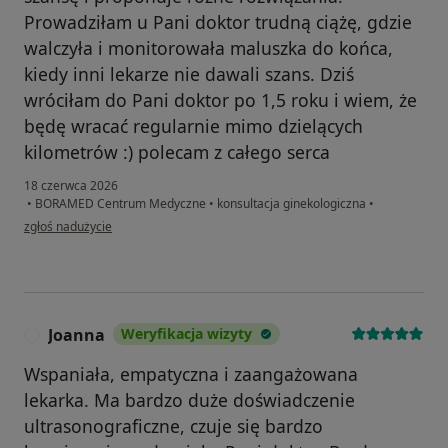
Prowadziłam u Pani doktor trudną ciążę, gdzie
walczyła i monitorowała maluszka do końca,
kiedy inni lekarze nie dawali szans. Dziś
wróciłam do Pani doktor po 1,5 roku i wiem, że
będę wracać regularnie mimo dzielących
kilometrów :) polecam z całego serca
18 czerwca 2026
•
BORAMED Centrum Medyczne
•
konsultacja ginekologiczna
•
w opinii użytkownika Wiktoria
zgłoś nadużycie
Joanna
Weryfikacja wizyty
J
Wspaniała, empatyczna i zaangażowana
lekarka. Ma bardzo duże doświadczenie
ultrasonograficzne, czuje się bardzo