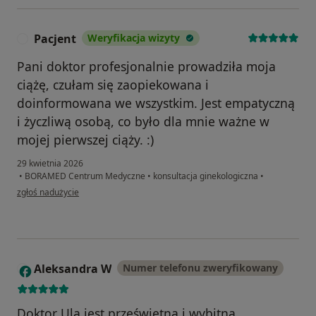
Pacjent
Weryfikacja wizyty
P
Pani doktor profesjonalnie prowadziła moja
ciążę, czułam się zaopiekowana i
doinformowana we wszystkim. Jest empatyczną
i życzliwą osobą, co było dla mnie ważne w
mojej pierwszej ciąży. :)
29 kwietnia 2026
•
BORAMED Centrum Medyczne
•
konsultacja ginekologiczna
•
w opinii użytkownika Pacjent
zgłoś nadużycie
Aleksandra W
Numer telefonu zweryfikowany
A
Doktor Ula jest prześwietną i wybitną