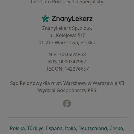
Centrum Pomocy dla Specjalisty
Kontakt
ZnanyLekarz - Strona główna
ZnanyLekarz Sp. z o.o.
ul. Kolejowa 5/7
01-217 Warszawa, Polska
NIP: ⁠7010224868
KRS: ⁠0000347997
REGON: ⁠142276657
Sąd Rejonowy dla m.st. Warszawy w Warszawie XII
Wydział Gospodarczy KRS
Facebook
otwiera się w nowej karcie
otwiera się w nowej karcie
otwiera się w nowej karcie
otwiera się w nowej karcie
otwiera się w nowej karci
otwiera się
otwi
Polska
,
Türkiye
,
España
,
Italia
,
Deutschland
,
Česko
,