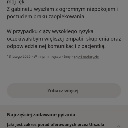
mój lęk.
Z gabinetu wyszłam z ogromnym niepokojem i
poczuciem braku zaopiekowania.
W przypadku ciąży wysokiego ryzyka
oczekiwałabym większej empatii, skupienia oraz
odpowiedzialnej komunikacji z pacjentką.
w opinii użytkownika Magdalena R
13 lutego 2026
•
W innym miejscu
•
Inny
•
zgłoś nadużycie
Zobacz więcej
opinie powyżej
Najczęściej zadawane pytania
Jaki jest zakres porad oferowanych przez Urszula