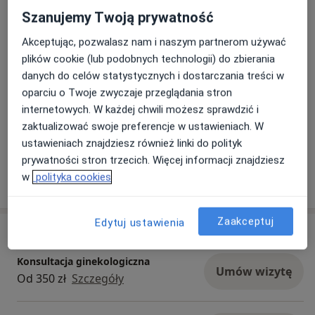
Test-u PAPP-A
Szanujemy Twoją prywatność
USG „połówkowego" 18 – 22(+6) t.c.
Dowiedz się więcej
12/02/2026
Akceptując, pozwalasz nam i naszym partnerom używać
ZAPRASZAMY NA BADANIA DO NASZYCH
plików cookie (lub podobnych technologii) do zbierania
PLACÓWEK
danych do celów statystycznych i dostarczania treści w
oparciu o Twoje zwyczaje przeglądania stron
BORAMED KEN - ul. Beli Bartoka 8 lok. U/A;
internetowych. W każdej chwili możesz sprawdzić i
Warszawa Ursynów
zaktualizować swoje preferencje w ustawieniach. W
ustawieniach znajdziesz również linki do polityk
BORAMED - ul. Bora-Komorowskiego 21 lok. 307;
prywatności stron trzecich. Więcej informacji znajdziesz
Warszawa Praga Południe
w
polityka cookies
Na badania w ramach Programu badań
Zaakceptuj
Edytuj ustawienia
Usługi i ceny
prenatalnych NFZ można zapisać się tylko
telefonicznie
Konsultacja ginekologiczna
Umów wizytę
Od 350 zł
Szczegóły