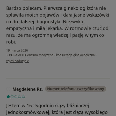
Bardzo polecam. Pierwsza ginekolog która nie
spławiła moich objawów i dała jasne wskazówki
co do dalszej diagnostyki. Niezwykle
empatyczna i miła lekarka. W rozmowie czuć od
razu, że ma ogromną wiedzę i pasję w tym co
robi.
19 marca 2026
•
BORAMED Centrum Medyczne
•
konsultacja ginekologiczna
•
w opinii użytkownika MK
zgłoś nadużycie
Magdalena Rz.
Numer telefonu zweryfikowany
M
Jestem w 16. tygodniu ciąży bliźniaczej
jednokosmówkowej, która jest ciążą wysokiego