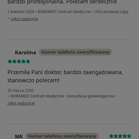
bardzo profesjonalna. Polecam serdecznie
1 kwietnia 2026
•
BORAMED Centrum Medyczne
•
USG wczesnej ciąży
w opinii użytkownika Patrycja
•
zgłoś nadużycie
Karolina
Numer telefonu zweryfikowany
K
Przemiła Pani doktor, bardzo zaangażowana,
stanowczo polecam!
25 marca 2026
•
BORAMED Centrum Medyczne
•
konsultacja ginekologiczna
•
w opinii użytkownika Karolina
zgłoś nadużycie
MK
Numer telefonu zweryfikowany
M