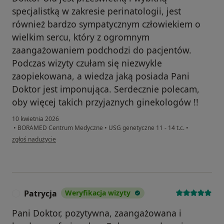
specjalistką w zakresie perinatologii, jest
również bardzo sympatycznym człowiekiem o
wielkim sercu, który z ogromnym
zaangażowaniem podchodzi do pacjentów.
Podczas wizyty czułam się niezwykle
zaopiekowana, a wiedza jaką posiada Pani
Doktor jest imponująca. Serdecznie polecam,
oby więcej takich przyjaznych ginekologów !!
10 kwietnia 2026
•
BORAMED Centrum Medyczne
•
USG genetyczne 11 - 14 t.c.
•
w opinii użytkownika Aleksandra W
zgłoś nadużycie
Patrycja
Weryfikacja wizyty
P
Pani Doktor, pozytywna, zaangażowana i