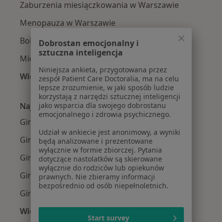
Zaburzenia miesiączkowania w Warszawie
Menopauza w Warszawie
Bolesne miesiączkowanie w Warszawie
Dobrostan emocjonalny i
sztuczna inteligencja
Mięśniaki macicy w Warszawie
Niniejsza ankieta, przygotowana przez
Więcej (15)
zespół Patient Care Doctoralia, ma na celu
Więcej w kategorii: Najczęście leczone chorob
lepsze zrozumienie, w jaki sposób ludzie
korzystają z narzędzi sztucznej inteligencji
jako wsparcia dla swojego dobrostanu
Najpopularniejsze ubezpieczenia
emocjonalnego i zdrowia psychicznego.
Ginekolodzy z Medicover w Warszawie
Udział w ankiecie jest anonimowy, a wyniki
Ginekolodzy z Allianz w Warszawie
będą analizowane i prezentowane
wyłącznie w formie zbiorczej. Pytania
Ginekolodzy z INTER Polska w Warszawie
dotyczące nastolatków są skierowane
wyłącznie do rodziców lub opiekunów
Ginekolodzy z Signal Iduna w Warszawie
prawnych. Nie zbieramy informacji
bezpośrednio od osób niepełnoletnich.
Ginekolodzy z Compensa w Warszawie
Więcej (14)
Start survey