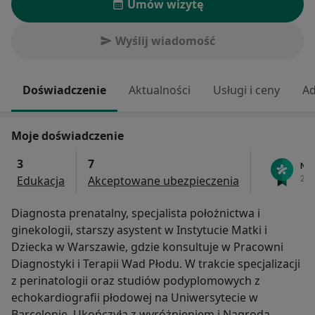
Umów wizytę
Wyślij wiadomość
Doświadczenie
Aktualności
Usługi i ceny
Ad
Moje doświadczenie
3
7
Edukacja
Akceptowane ubezpieczenia
Diagnosta prenatalny, specjalista położnictwa i
ginekologii, starszy asystent w Instytucie Matki i
Dziecka w Warszawie, gdzie konsultuje w Pracowni
Diagnostyki i Terapii Wad Płodu. W trakcie specjalizacji
z perinatologii oraz studiów podyplomowych z
echokardiografii płodowej na Uniwersytecie w
Barcelonie. Ukończyła z wyróżnieniem i Nagrodą