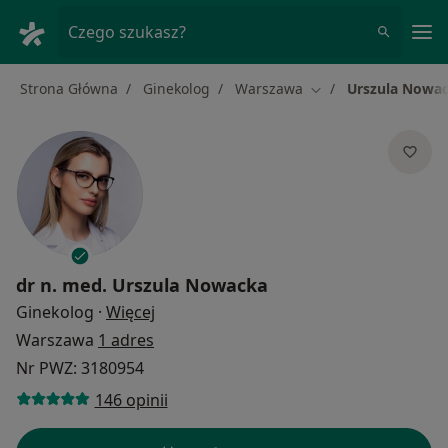
Me
Czego szukasz?
Strona Główna
Ginekolog
Warszawa
Urszula Nowa
Zmień miasto
dr n. med.
Urszula Nowacka
O specjalizacjach
Ginekolog
·
Więcej
Warszawa
1 adres
Nr PWZ: 3180954
146 opinii