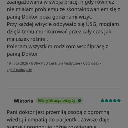
zaangażowana w swoją pracę, nigdy również
nie miałam problemu ze skontaktowaniem się z
panią Doktor poza godzinami wizyt.
Przy każdej wizycie odbywało się USG, mogłam
dzięki temu monitorować przez cały czas jak
maluszek rośnie .
Polecam wszystkim rodzicom współpracę z
panią Doktor
19 lipca 2026
•
BORAMED Centrum Medyczne
•
USG ciąży
•
w opinii użytkownika Emilia Sidoruk
zgłoś nadużycie
Wiktoria
Weryfikacja wizyty
W
Pani doktor jest przemiłą osobą z ogromną
wiedzą i empatią do pacjentki. Zawsze daje
szansę i proponuje różne rozwiązania.