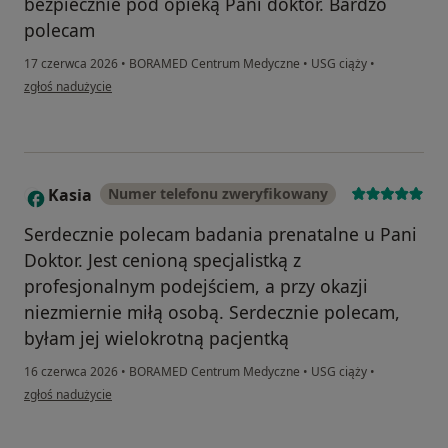
bezpiecznie pod opieką Pani doktor. Bardzo
polecam
17 czerwca 2026
•
BORAMED Centrum Medyczne
•
USG ciąży
•
w opinii użytkownika Joanna
zgłoś nadużycie
Kasia
Numer telefonu zweryfikowany
K
Serdecznie polecam badania prenatalne u Pani
Doktor. Jest cenioną specjalistką z
profesjonalnym podejściem, a przy okazji
niezmiernie miłą osobą. Serdecznie polecam,
byłam jej wielokrotną pacjentką
16 czerwca 2026
•
BORAMED Centrum Medyczne
•
USG ciąży
•
w opinii użytkownika Kasia
zgłoś nadużycie