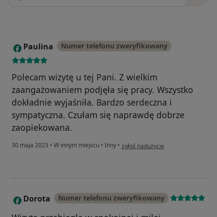
Paulina
Numer telefonu zweryfikowany
P
Polecam wizytę u tej Pani. Z wielkim
zaangażowaniem podjęła się pracy. Wszystko
dokładnie wyjaśniła. Bardzo serdeczna i
sympatyczna. Czułam się naprawdę dobrze
zaopiekowana.
w opinii użytkownika Paulina
30 maja 2023
•
W innym miejscu
•
Inny
•
zgłoś nadużycie
Dorota
Numer telefonu zweryfikowany
D