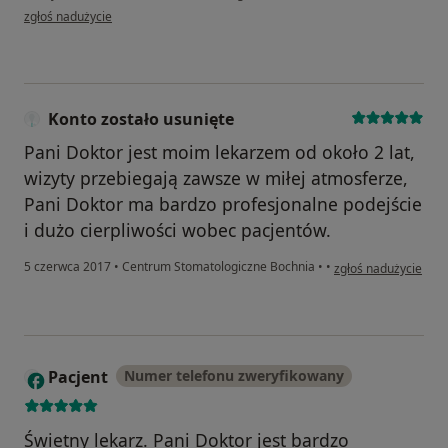
w opinii użytkownika Konto zostało usunięte
zgłoś nadużycie
Konto zostało usunięte
Pani Doktor jest moim lekarzem od około 2 lat,
wizyty przebiegają zawsze w miłej atmosferze,
Pani Doktor ma bardzo profesjonalne podejście
i dużo cierpliwości wobec pacjentów.
w opinii użytkownika
5 czerwca 2017
•
Centrum Stomatologiczne Bochnia
•
•
zgłoś nadużycie
Pacjent
Numer telefonu zweryfikowany
Świetny lekarz. Pani Doktor jest bardzo