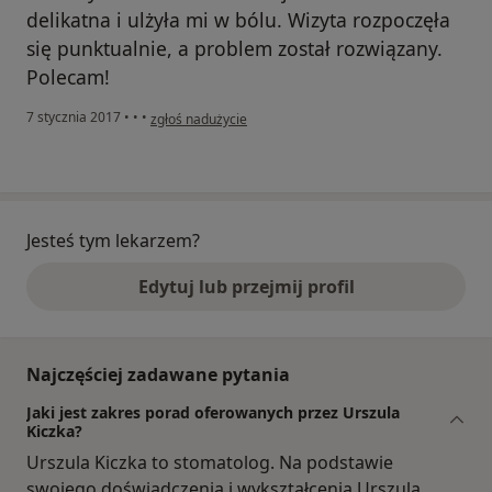
delikatna i ulżyła mi w bólu. Wizyta rozpoczęła
się punktualnie, a problem został rozwiązany.
Polecam!
w opinii użytkownika Pacjent
7 stycznia 2017
•
•
•
zgłoś nadużycie
Jesteś tym lekarzem?
Edytuj lub przejmij profil
Najczęściej zadawane pytania
Jaki jest zakres porad oferowanych przez Urszula
Kiczka?
Urszula Kiczka to stomatolog. Na podstawie
swojego doświadczenia i wykształcenia Urszula