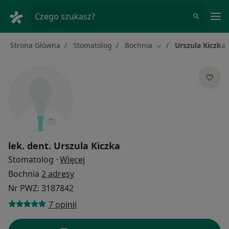
Me
Czego szukasz?
Strona Główna
Stomatolog
Bochnia
Urszula Kiczka
Zmień miasto
lek. dent.
Urszula Kiczka
O specjalizacjach
Stomatolog
·
Więcej
Bochnia
2 adresy
Nr PWZ: 3187842
7 opinii