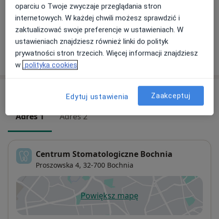
Od 100 zł
Szczegóły
oparciu o Twoje zwyczaje przeglądania stron
internetowych. W każdej chwili możesz sprawdzić i
+ 1 usługa
zaktualizować swoje preferencje w ustawieniach. W
ustawieniach znajdziesz również linki do polityk
prywatności stron trzecich. Więcej informacji znajdziesz
W jaki sposób ustalane są ceny?
w
polityka cookies
Adresy (2)
Zaakceptuj
Edytuj ustawienia
Adres 1
Adres 2
Centrum Stomatologiczne Bochnia
Proszowska 4,
32-700
Bochnia
Powiększ mapę
otwiera się w nowej karcie