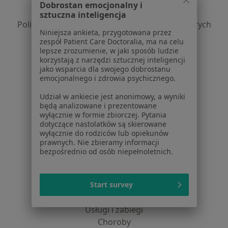
Polityka prywatności pacjentów
Dobrostan emocjonalny i
Polityka prywatności profesjonalistów
sztuczna inteligencja
Polityka prywatności dla profesjonalistów, których
Niniejsza ankieta, przygotowana przez
dane pozyskaliśmy samodzielnie
zespół Patient Care Doctoralia, ma na celu
Polityka cookies
lepsze zrozumienie, w jaki sposób ludzie
korzystają z narzędzi sztucznej inteligencji
Jak działają wyniki wyszukiwania
jako wsparcia dla swojego dobrostanu
Dostępność
emocjonalnego i zdrowia psychicznego.
O nas
Udział w ankiecie jest anonimowy, a wyniki
Praca
Rekrutujemy!
będą analizowane i prezentowane
Partnerzy
wyłącznie w formie zbiorczej. Pytania
Centrum prasowe
dotyczące nastolatków są skierowane
wyłącznie do rodziców lub opiekunów
Kontakt
prawnych. Nie zbieramy informacji
bezpośrednio od osób niepełnoletnich.
Dla pacjentów
Lekarze
Start survey
Placówki medyczne
Pytania i odpowiedzi
Usługi i zabiegi
Choroby