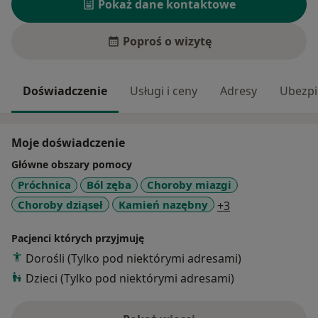
Pokaż dane kontaktowe
Poproś o wizytę
Doświadczenie
Usługi i ceny
Adresy
Ubezpi
Moje doświadczenie
Główne obszary pomocy
Próchnica
Ból zęba
Choroby miazgi
a11y_sr_more_d
Choroby dziąseł
Kamień nazębny
+3
Pacjenci których przyjmuję
Dorośli (Tylko pod niektórymi adresami)
Dzieci (Tylko pod niektórymi adresami)