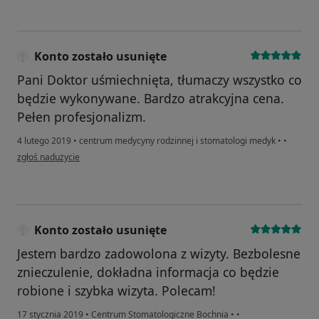
Konto zostało usunięte
Pani Doktor uśmiechnięta, tłumaczy wszystko co
będzie wykonywane. Bardzo atrakcyjna cena.
Pełen profesjonalizm.
4 lutego 2019
•
centrum medycyny rodzinnej i stomatologi medyk
•
•
w opinii użytkownika Konto zostało usunięte
zgłoś nadużycie
Konto zostało usunięte
Jestem bardzo zadowolona z wizyty. Bezbolesne
znieczulenie, dokładna informacja co będzie
robione i szybka wizyta. Polecam!
17 stycznia 2019
•
Centrum Stomatologiczne Bochnia
•
•