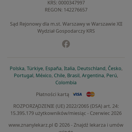
KRS: ⁠0000347997
REGON: ⁠142276657
Sąd Rejonowy dla m.st. Warszawy w Warszawie XII
Wydział Gospodarczy KRS
Facebook
otwiera się w nowej karcie
otwiera się w nowej karcie
otwiera się w nowej karcie
otwiera się w nowej karcie
otwiera się w nowej karci
otwiera się
otwi
Polska
,
Türkiye
,
España
,
Italia
,
Deutschland
,
Česko
,
otwiera się w nowej karcie
otwiera się w nowej karcie
otwiera się w nowej karcie
otwiera się w nowej kar
otwiera się 
otwier
Portugal
,
México
,
Chile
,
Brasil
,
Argentina
,
Perú
,
otwiera się w nowej karc
Colombia
Płatności kartą
ROZPORZĄDZENIE (UE) 2022/2065 (DSA) art. 24:
15.395.179 użytkowników/miesiąc - Czerwiec 2026
www.znanylekarz.pl © 2026 - Znajdź lekarza i umów