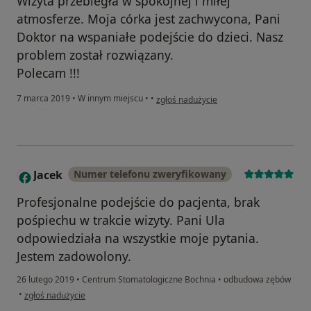
Wizyta przebiegła w spokojnej i miłej
atmosferze. Moja córka jest zachwycona, Pani
Doktor na wspaniałe podejście do dzieci. Nasz
problem został rozwiązany.
Polecam !!!
w opinii użytkownika Dorota
7 marca 2019
•
W innym miejscu
•
•
zgłoś nadużycie
Jacek
Numer telefonu zweryfikowany
J
Profesjonalne podejście do pacjenta, brak
pośpiechu w trakcie wizyty. Pani Ula
odpowiedziała na wszystkie moje pytania.
Jestem zadowolony.
26 lutego 2019
•
Centrum Stomatologiczne Bochnia
•
odbudowa zębów
w opinii użytkownika Jacek
•
zgłoś nadużycie