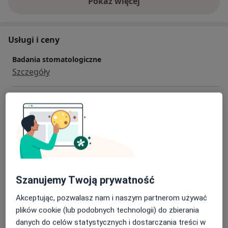
Pokaż więcej
o doświadczeniu
Usługi i ceny
Badania stomatologiczne
Szczegóły
Leczenie kanałowe
Od 300 zł
Szczegóły
Leczenie próchnicy
Od 100 zł
Szczegóły
Piaskowanie
Szanujemy Twoją prywatność
Od 100 zł
Szczegóły
Akceptując, pozwalasz nam i naszym partnerom używać
plików cookie (lub podobnych technologii) do zbierania
Usuwanie kamienia nazębnego
danych do celów statystycznych i dostarczania treści w