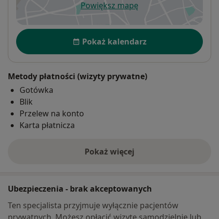
Powiększ mapę
otwiera się w nowej karcie
Dostępność
Pokaż kalendarz
Metody płatności (wizyty prywatne)
Gotówka
Blik
Przelew na konto
Karta płatnicza
Pokaż więcej
o adresie
Ubezpieczenia - brak akceptowanych
Ten specjalista przyjmuje wyłącznie pacjentów
prywatnych. Możesz opłacić wizytę samodzielnie lub