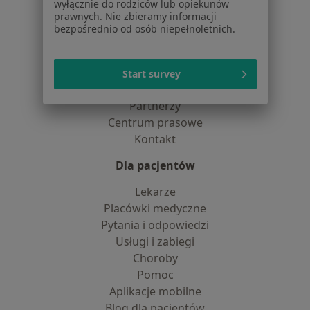
wyłącznie do rodziców lub opiekunów
dane pozyskaliśmy samodzielnie
prawnych. Nie zbieramy informacji
Polityka cookies
bezpośrednio od osób niepełnoletnich.
Jak działają wyniki wyszukiwania
Dostępność
O nas
Start survey
Praca
Rekrutujemy!
Partnerzy
Centrum prasowe
Kontakt
Dla pacjentów
Lekarze
Placówki medyczne
Pytania i odpowiedzi
Usługi i zabiegi
Choroby
Pomoc
Aplikacje mobilne
Blog dla pacjentów