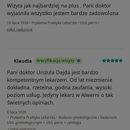
Wizyta jak najbardziej na plus , Pani doktor
wyjaśniła wszystko jestem bardzo zadowolona
16 lipca 2026
•
Prywatna Praktyka Lekarska
•
USG piersi
•
w opinii użytkownika Renata
zgłoś nadużycie
Klaudia
Weryfikacja wizyty
K
Pani doktor Urszula Dajda jest bardzo
kompetentnym lekarzem. Od lat niezmienie
dokładna, rzetelna, godna zaufania, wysoki
poziom usług. Jedyny lekarz w Alwerni o tak
świetnych opiniach.
8 lipca 2026
•
Prywatna Praktyka Lekarska
•
Badanie ginekologiczne z badaniem
USG ginekologicznym + USG piersi + cytologia
w opinii użytkownika Klaudia
•
zgłoś nadużycie