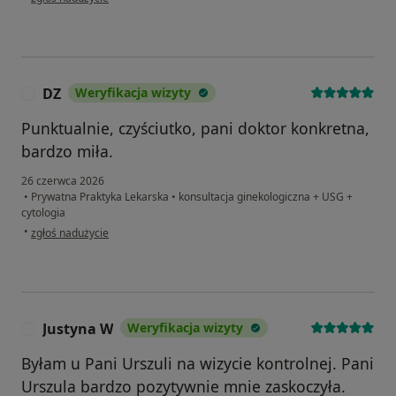
DZ
Weryfikacja wizyty
D
Punktualnie, czyściutko, pani doktor konkretna,
bardzo miła.
26 czerwca 2026
•
Prywatna Praktyka Lekarska
•
konsultacja ginekologiczna + USG +
cytologia
w opinii użytkownika DZ
•
zgłoś nadużycie
Justyna W
Weryfikacja wizyty
J
Byłam u Pani Urszuli na wizycie kontrolnej. Pani
Urszula bardzo pozytywnie mnie zaskoczyła.