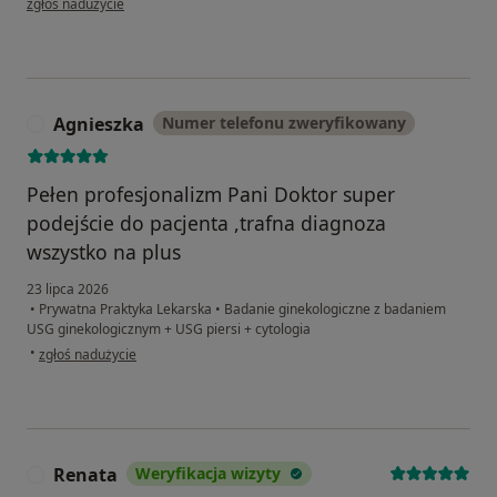
zgłoś nadużycie
Agnieszka
Numer telefonu zweryfikowany
A
Pełen profesjonalizm Pani Doktor super
podejście do pacjenta ,trafna diagnoza
wszystko na plus
23 lipca 2026
•
Prywatna Praktyka Lekarska
•
Badanie ginekologiczne z badaniem
USG ginekologicznym + USG piersi + cytologia
w opinii użytkownika Agnieszka
•
zgłoś nadużycie
Renata
Weryfikacja wizyty
R