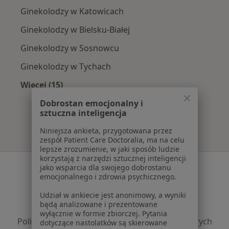
Ginekolodzy w Katowicach
Ginekolodzy w Bielsku-Białej
Ginekolodzy w Sosnowcu
Ginekolodzy w Tychach
Więcej (15)
Więcej w kategorii: W pobliżu Alwernii
Dobrostan emocjonalny i
sztuczna inteligencja
Niniejsza ankieta, przygotowana przez
zespół Patient Care Doctoralia, ma na celu
lepsze zrozumienie, w jaki sposób ludzie
korzystają z narzędzi sztucznej inteligencji
Serwis
jako wsparcia dla swojego dobrostanu
emocjonalnego i zdrowia psychicznego.
Regulamin
Udział w ankiecie jest anonimowy, a wyniki
Polityka prywatności pacjentów
będą analizowane i prezentowane
Polityka prywatności profesjonalistów
wyłącznie w formie zbiorczej. Pytania
Polityka prywatności dla profesjonalistów, których
dotyczące nastolatków są skierowane