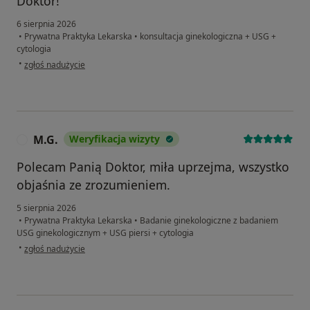
Doktor!
6 sierpnia 2026
•
Prywatna Praktyka Lekarska
•
konsultacja ginekologiczna + USG +
cytologia
w opinii użytkownika Kasia
•
zgłoś nadużycie
M.G.
Weryfikacja wizyty
M
Polecam Panią Doktor, miła uprzejma, wszystko
objaśnia ze zrozumieniem.
5 sierpnia 2026
•
Prywatna Praktyka Lekarska
•
Badanie ginekologiczne z badaniem
USG ginekologicznym + USG piersi + cytologia
w opinii użytkownika M.G.
•
zgłoś nadużycie