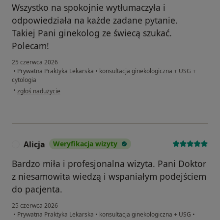
Wszystko na spokojnie wytłumaczyła i
odpowiedziała na każde zadane pytanie.
Takiej Pani ginekolog ze świecą szukać.
Polecam!
25 czerwca 2026
•
Prywatna Praktyka Lekarska
•
konsultacja ginekologiczna + USG +
cytologia
w opinii użytkownika Justyna W
•
zgłoś nadużycie
Alicja
Weryfikacja wizyty
A
Bardzo miła i profesjonalna wizyta. Pani Doktor
z niesamowita wiedzą i wspaniałym podejściem
do pacjenta.
25 czerwca 2026
•
Prywatna Praktyka Lekarska
•
konsultacja ginekologiczna + USG
•