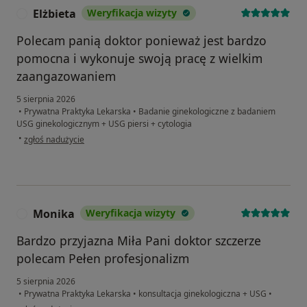
Elżbieta
Weryfikacja wizyty
E
Polecam panią doktor ponieważ jest bardzo
pomocna i wykonuje swoją pracę z wielkim
zaangazowaniem
5 sierpnia 2026
•
Prywatna Praktyka Lekarska
•
Badanie ginekologiczne z badaniem
USG ginekologicznym + USG piersi + cytologia
w opinii użytkownika Elżbieta
•
zgłoś nadużycie
Monika
Weryfikacja wizyty
M
Bardzo przyjazna Miła Pani doktor szczerze
polecam Pełen profesjonalizm
5 sierpnia 2026
•
Prywatna Praktyka Lekarska
•
konsultacja ginekologiczna + USG
•
w opinii użytkownika Monika