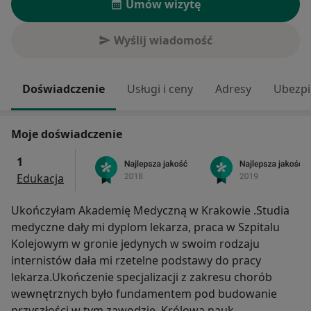
Umów wizytę
Wyślij wiadomość
Doświadczenie
Usługi i ceny
Adresy
Ubezpi
Moje doświadczenie
1
Edukacja
Ukończyłam Akademię Medyczną w Krakowie .Studia
medyczne dały mi dyplom lekarza, praca w Szpitalu
Kolejowym w gronie jedynych w swoim rodzaju
internistów dała mi rzetelne podstawy do pracy
lekarza.Ukończenie specjalizacji z zakresu chorób
wewnętrznych było fundamentem pod budowanie
przyszłości w tym zawodzie. Królowa nauk