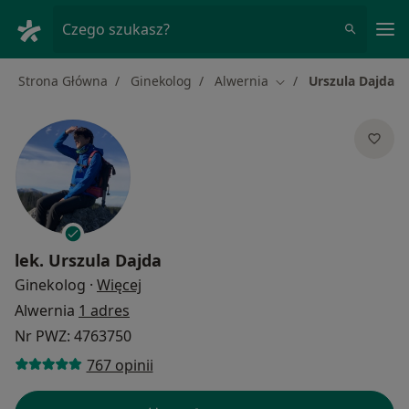
Me
Czego szukasz?
Strona Główna
Ginekolog
Alwernia
Urszula Dajda
Zmień miasto
lek.
Urszula Dajda
O specjalizacjach
Ginekolog
·
Więcej
Alwernia
1 adres
Nr PWZ: 4763750
767 opinii