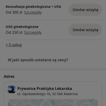
pozoru błahym programie rozrywkowym usłyszałam
Konsultacja ginekologiczna + USG
sentencję-" pozwól odejść temu co było, poddaj się
Umów wizytę
Od 300 zł
Szczegóły
temu co jest i miej wiarę w to co będzie"
Warto spróbować.
Miało być o mnie, no to jest.
USG ginekologiczne
Umów wizytę
Od 250 zł
Szczegóły
+ 5 usług
W jaki sposób ustalane są ceny?
Adres
Prywatna Praktyka Lekarska
ul. Gęsikowskiego 16,
32-566
Alwernia