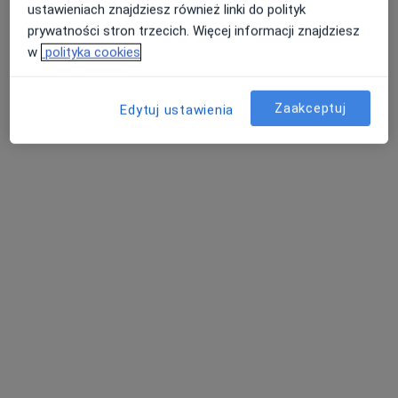
ustawieniach znajdziesz również linki do polityk
prywatności stron trzecich. Więcej informacji znajdziesz
w
polityka cookies
Zaakceptuj
Edytuj ustawienia
lek. Dariusz Hajdenrajch
·
Więcej
Urolog, Chirurg
255 opinii
Kilińskiego 72/74, Częstochowa
•
Mapa
Specjalistyczny Gabinet Urologiczny, Kilińskiego 72/74 Częstochowa
Konsultacja urologiczna
250 zł
Specjalista nie oferuje umawiania online pod tym adresem.
Poproś o wizytę