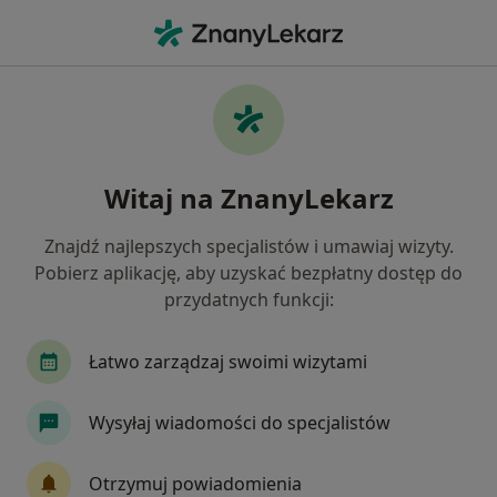
Me
Urolog • Częstochówka - Parkitka, Częstochowa, śląskie
Filtry
Ubezpieczenie
Mapa
Urolodzy Częstochowa Częstochówka -
Witaj na ZnanyLekarz
Parkitka
Jak działają wyniki wyszukiwania
Znajdź najlepszych specjalistów i umawiaj wizyty.
Pobierz aplikację, aby uzyskać bezpłatny dostęp do
przydatnych funkcji:
Wybierz swoje ubezpieczenie
Medicover
Łatwo zarządzaj swoimi wizytami
Wysyłaj wiadomości do specjalistów
Otrzymuj powiadomienia