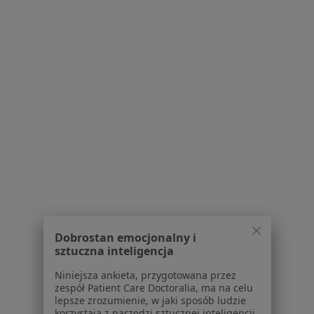
Gabinet lekarski
Specjalista nie oferuje umawiania online pod tym adresem.
Poproś o wizytę
Powiązane wyszukiwania
Inne dzielnice w Częstochowie
Urolodzy Tysiąclecie
Urolodzy Śródmieście
Urolodzy Stare Miasto
Urolodzy Północ
Dobrostan emocjonalny i
sztuczna inteligencja
Urolodzy Podjasnogórska
Niniejsza ankieta, przygotowana przez
Więcej (1)
zespół Patient Care Doctoralia, ma na celu
lepsze zrozumienie, w jaki sposób ludzie
Więcej w kategorii: Inne dzielnice w Częstoch
korzystają z narzędzi sztucznej inteligencji