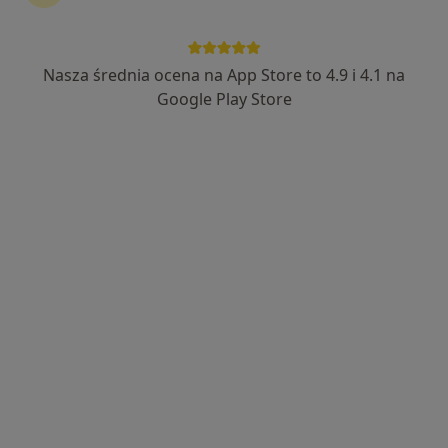
Nasza średnia ocena na App Store to 4.9 i 4.1 na
lek. Piotr Gawęcki
Google Play Store
·
Więcej
Urolog, Androlog
141 opinii
Generała Leopolda Okulickiego 56/1, Częstochowa
•
Mapa
Primoderm Centrum Medyczne
Konsultacja urologiczna
250 zł
Specjalista nie oferuje umawiania online pod tym adresem.
Poproś o wizytę