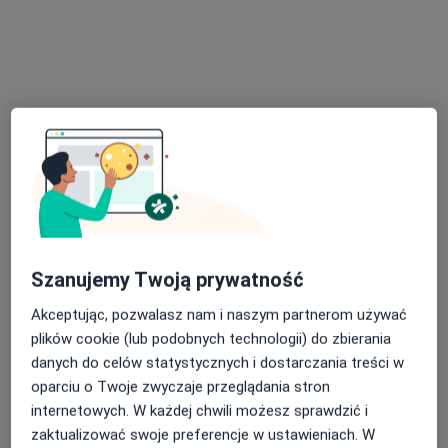
CMR Przychodnie Lekarskie
·
Więcej
Urologia, Endokrynologia, Interna
2160 opinii
Jasnogórska 79 (II piętro), Częstochowa
•
Mapa
Brak dostępnych specjalistów z wolnymi terminami w tym centrum medycznym.
Pokaż profil
Szanujemy Twoją prywatność
Dostępni specjaliści
Akceptując, pozwalasz nam i naszym partnerom używać
plików cookie (lub podobnych technologii) do zbierania
Specjaliści znajdują się poza Częstochówka -
danych do celów statystycznych i dostarczania treści w
Parkitka, Częstochowa, śląskie, w obszarach bliskich
oparciu o Twoje zwyczaje przeglądania stron
Twojemu wyszukiwaniu.
internetowych. W każdej chwili możesz sprawdzić i
zaktualizować swoje preferencje w ustawieniach. W