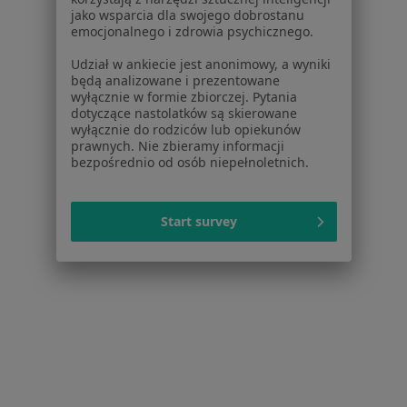
jako wsparcia dla swojego dobrostanu
emocjonalnego i zdrowia psychicznego.
Urolodzy Częstochowa Częstochówka - Parkitka
Udział w ankiecie jest anonimowy, a wyniki
będą analizowane i prezentowane
wyłącznie w formie zbiorczej. Pytania
dotyczące nastolatków są skierowane
wyłącznie do rodziców lub opiekunów
prawnych. Nie zbieramy informacji
bezpośrednio od osób niepełnoletnich.
Serwis
Regulamin
Start survey
Polityka prywatności pacjentów
Polityka prywatności profesjonalistów
Polityka prywatności dla profesjonalistów, których
dane pozyskaliśmy samodzielnie
Polityka cookies
Jak działają wyniki wyszukiwania
Dostępność
O nas