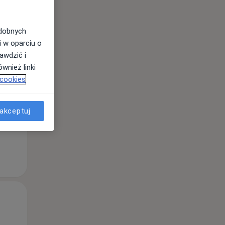
odobnych
Wt,
Śr,
Czw,
i w oparciu o
11 Sie
12 Sie
13 Sie
awdzić i
wnież linki
 cookies
akceptuj
Wt,
Śr,
Czw,
11 Sie
12 Sie
13 Sie