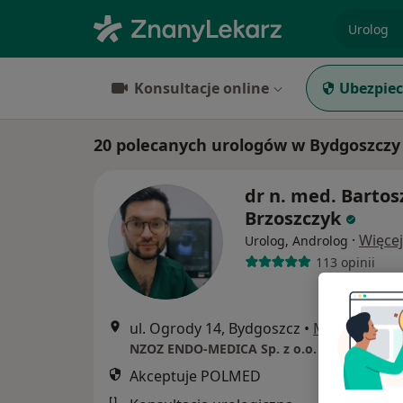
specjaliz
Konsultacje online
Ubezpiec
20 polecanych urologów w Bydgoszcz
dr n. med. Bartos
Brzoszczyk
·
Więcej
Urolog, Androlog
113 opinii
ul. Ogrody 14, Bydgoszcz
•
Mapa
NZOZ ENDO-MEDICA Sp. z o.o.
Akceptuje POLMED