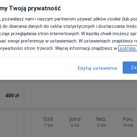
400 zł
my Twoją prywatność
, pozwalasz nam i naszym partnerom używać plików cookie (lub p
Dziś
Jutro
Ndz,
Pon,
) do zbierania danych do celów statystycznych i dostarczania treśc
7 Sie
8 Sie
9 Sie
10 Sie
zaje przeglądania stron internetowych. W każdej chwili możesz spr
wać swoje preferencje w ustawieniach. W ustawieniach znajdziesz ró
prywatności stron trzecich. Więcej informacji znajdziesz w
polityka
Umawianie online nie jest dostępne
Poproś o wizytę
Za
Edytuj ustawienia
400 zł
Dziś
Jutro
Ndz,
Pon,
7 Sie
8 Sie
9 Sie
10 Sie