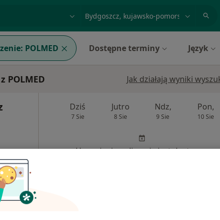
acja, badanie lub nazwisko
miasto lub dzielnica
zenie:
POLMED
Dostępne terminy
Język
y z POLMED
Jak działają wyniki wysz
z
Dziś
Jutro
Ndz,
Pon,
7 Sie
8 Sie
9 Sie
10 Sie
Umawianie online nie jest dostępne
Poproś o wizytę