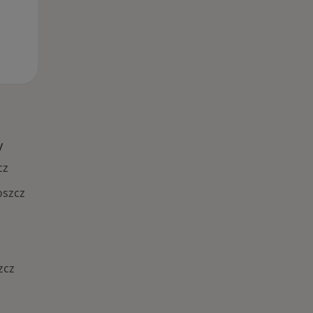
y
cz
oszcz
zcz
Najczęście leczone choroby