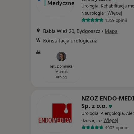
Urologia, Rehabilitacja m
·
Więcej
Neurologia
1359 opinii
Babia Wieś 20, Bydgoszcz
•
Mapa
Konsultacja urologiczna
lek. Dominika
Muniak
urolog
NZOZ ENDO-MED
Sp. z o.o.
Urologia, Alergologia, Ale
·
Więcej
dziecięca
4003 opinie