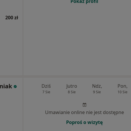
Pokaż profil
200 zł
niak
Dziś
Jutro
Ndz,
Pon,
7 Sie
8 Sie
9 Sie
10 Sie
Umawianie online nie jest dostępne
Poproś o wizytę