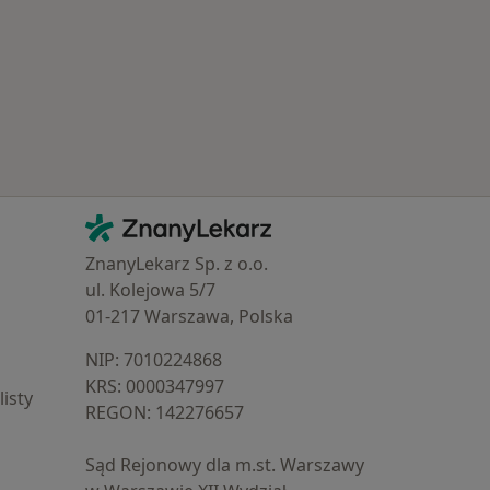
Kontakt
ZnanyLekarz - Strona główna
ZnanyLekarz Sp. z o.o.
ul. Kolejowa 5/7
01-217 Warszawa, Polska
NIP: ⁠7010224868
KRS: ⁠0000347997
isty
REGON: ⁠142276657
Sąd Rejonowy dla m.st. Warszawy