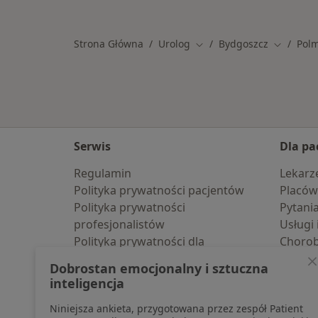
Strona Główna
Urolog
Bydgoszcz
Pol
Zmień miasto
Zmień mi
Serwis
Dla pa
Regulamin
Lekarz
Polityka prywatności pacjentów
Placów
Polityka prywatności
Pytani
profesjonalistów
Usługi 
Polityka prywatności dla
Choro
profesjonalistów, których dane
Pomoc
Dobrostan emocjonalny i sztuczna
pozyskaliśmy samodzielnie
Aplika
inteligencja
Polityka cookies
Blog d
Niniejsza ankieta, przygotowana przez zespół Patient
Jak działają wyniki wyszukiwania