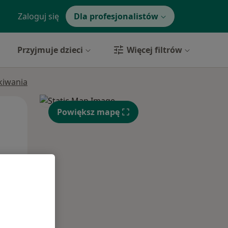
Zaloguj się
Dla profesjonalistów
Przyjmuje dzieci
Więcej filtrów
ukiwania
Wt,
Śr,
Czw,
Powiększ mapę
11 Sie
12 Sie
13 Sie