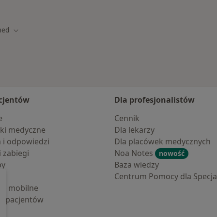
med
asto
Zmień miasto
cjentów
Dla profesjonalistów
e
Cennik
ki medyczne
Dla lekarzy
a i odpowiedzi
Dla placówek medycznych
i zabiegi
Noa Notes
nowość
by
Baza wiedzy
Centrum Pomocy dla Specjal
cje mobilne
la pacjentów