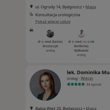
ul. Ogrody 14, Bydgoszcz
•
Mapa
Konsultacja urologiczna
Pokaż więcej usług
dr n. med. Bartosz
dr n. med. i n. o zdr.
Brzoszczyk
Bartłomiej
urolog
Małkowski
urolog
lek. Dominika Mu
·
Więcej
Urolog
34 opinie
Babia Wieś 20, Bydgoszcz
•
Mapa