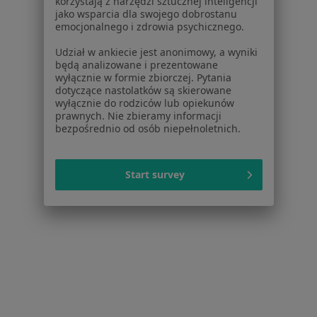
korzystają z narzędzi sztucznej inteligencji
jako wsparcia dla swojego dobrostanu
emocjonalnego i zdrowia psychicznego.
lek. Sławomir Kaźmierczuk
Udział w ankiecie jest anonimowy, a wyniki
będą analizowane i prezentowane
·
Więcej
Ultrasonografista, Chirurg, Proktolog
wyłącznie w formie zbiorczej. Pytania
268 opinii
dotyczące nastolatków są skierowane
wyłącznie do rodziców lub opiekunów
aleja 1000-lecia 16, Olkusz
•
Mapa
prawnych. Nie zbieramy informacji
INTER-MED OLKUSZ
bezpośrednio od osób niepełnoletnich.
USG piersi
220 zł
Specjalista nie oferuje umawiania online pod tym adresem.
Start survey
Poproś o wizytę