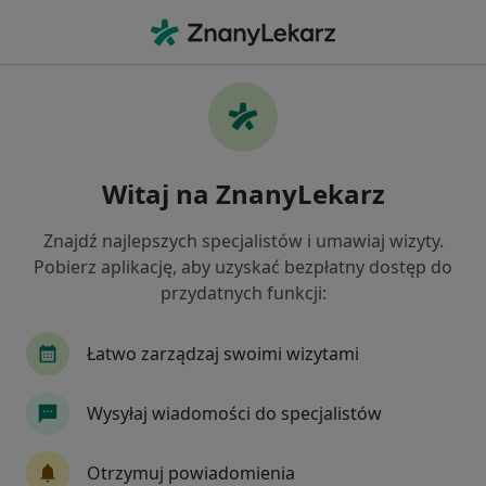
Me
Ultrasonografista • Olkusz, małopolskie
Filtry
Ubezpieczenie
Mapa
Polecani ultrasonografiści w Olkuszu
Witaj na ZnanyLekarz
Jak działają wyniki wyszukiwania
Znajdź najlepszych specjalistów i umawiaj wizyty.
Pobierz aplikację, aby uzyskać bezpłatny dostęp do
Wybierz swoje ubezpieczenie
przydatnych funkcji:
Łatwo zarządzaj swoimi wizytami
Wysyłaj wiadomości do specjalistów
Otrzymuj powiadomienia