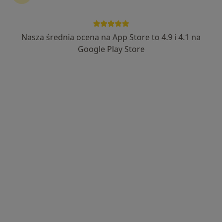
lek. Natasza Idzikowska
Ultrasonografista, Radiolog
Nasza średnia ocena na App Store to 4.9 i 4.1 na
111 opinii
Google Play Store
aleja 1000-lecia 16, Olkusz
•
Mapa
INTER-MED OLKUSZ
USG piersi
220 zł
Specjalista nie oferuje umawiania online pod tym adresem.
Poproś o wizytę
Dostępni specjaliści
Specjaliści znajdują się poza Olkusz, małopolskie, w
obszarach bliskich Twojemu wyszukiwaniu.