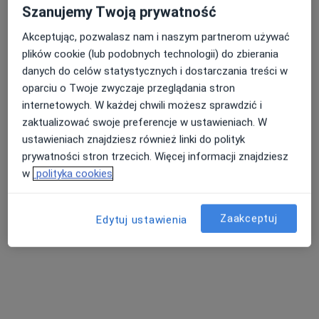
Centrum Medyczne UNIMED
Szanujemy Twoją prywatność
USG barku
320 zł
Akceptując, pozwalasz nam i naszym partnerom używać
Specjalista nie oferuje umawiania online pod tym adresem.
plików cookie (lub podobnych technologii) do zbierania
danych do celów statystycznych i dostarczania treści w
Poproś o wizytę
oparciu o Twoje zwyczaje przeglądania stron
internetowych. W każdej chwili możesz sprawdzić i
zaktualizować swoje preferencje w ustawieniach. W
ustawieniach znajdziesz również linki do polityk
prywatności stron trzecich. Więcej informacji znajdziesz
w
polityka cookies
Zaakceptuj
Edytuj ustawienia
Bezpieczne płatności
lek. Błażej Kużdżał
·
Więcej
Ultrasonografista, W trakcie specjalizacji (Radiolog)
45 opinii