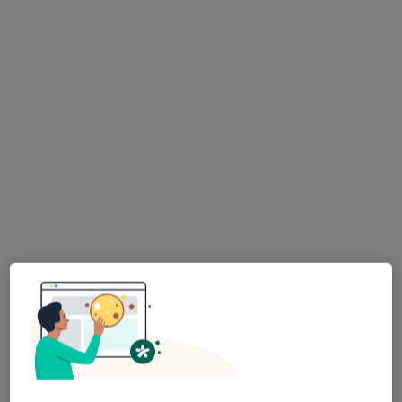
Poproś o wizytę
Bezpieczne płatności
lek. Michal Maziarz
Ultrasonografista
397 opinii
Adres 1
Adres 2
Stawowa 61 - Galeria Bronowice, Kraków
•
Mapa