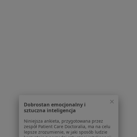
lek. Grzegorz Panek
·
Więcej
Ultrasonografista, Radiolog
141 opinii
aleja 1000-lecia 16, Olkusz
•
Mapa
INTER-MED OLKUSZ
USG piersi
180 zł
Specjalista nie oferuje umawiania online pod tym adresem.
Poproś o wizytę
Dobrostan emocjonalny i
sztuczna inteligencja
Niniejsza ankieta, przygotowana przez
zespół Patient Care Doctoralia, ma na celu
lepsze zrozumienie, w jaki sposób ludzie