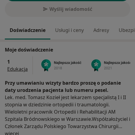
Wyślij wiadomość
Doświadczenie
Usługi i ceny
Adresy
Ubezpi
Moje doświadczenie
1
Edukacja
Przy umawianiu wizyty bardzo proszę o podanie
daty urodzenia pacjenta lub numeru pesel.
Lek. med. Tomasz Kozieł jest lekarzem specjalistą I i II
stopnia w dziedzinie ortopedii i traumatologii.
Wieloletni pracownik Ortopedii i Rehabilitacji AM
Szpitala Bródnowskiego w Warszawie.Współzałożyciel i
Członek Zarządu Polskiego Towarzystwa Chirurgii
O mnie
Artroskopowej. Organizator i Wykładowca
więcej