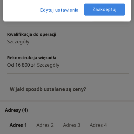
Zaakceptuj
Iniekcja dostawowa
Edytuj ustawienia
Umów wizytę
900 zł
Szczegóły
Kwalifikacja do operacji
Szczegóły
Rekonstrukcja więzadła
Od 16 800 zł
Szczegóły
W jaki sposób ustalane są ceny?
Adresy (4)
Adres 1
Adres 2
Adres 3
Adres 4