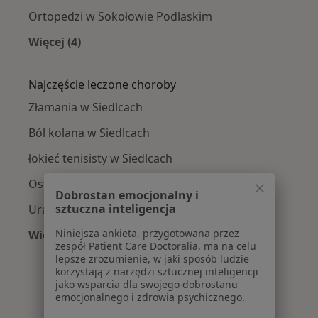
Ortopedzi w Sokołowie Podlaskim
Więcej (4)
Więcej w kategorii: W pobliżu Siedlec
Najczęście leczone choroby
Złamania w Siedlcach
Ból kolana w Siedlcach
łokieć tenisisty w Siedlcach
Ostroga piętowa w Siedlcach
Dobrostan emocjonalny i
sztuczna inteligencja
Urazy w Siedlcach
Niniejsza ankieta, przygotowana przez
Więcej (15)
zespół Patient Care Doctoralia, ma na celu
Więcej w kategorii: Najczęście leczone chorob
lepsze zrozumienie, w jaki sposób ludzie
korzystają z narzędzi sztucznej inteligencji
jako wsparcia dla swojego dobrostanu
emocjonalnego i zdrowia psychicznego.