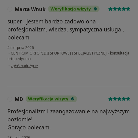
Marta Wnuk
Weryfikacja wizyty
M
super , jestem bardzo zadowolona ,
profesjonalizm, wiedza, sympatyczna usługa ,
polecam
4 sierpnia 2026
•
CENTRUM ORTOPEDII SPORTOWEJ I SPECJALISTYCZNEJ
•
konsultacja
ortopedyczna
w opinii użytkownika Marta Wnuk
•
zgłoś nadużycie
MD
Weryfikacja wizyty
M
Profesjonalizm i zaangażowanie na najwyższym
poziomie!
Gorąco polecam.
23 lipca 2026