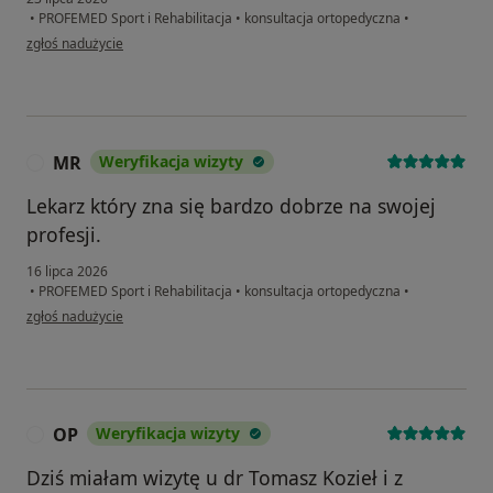
•
PROFEMED Sport i Rehabilitacja
•
konsultacja ortopedyczna
•
w opinii użytkownika MD
zgłoś nadużycie
MR
Weryfikacja wizyty
M
Lekarz który zna się bardzo dobrze na swojej
profesji.
16 lipca 2026
•
PROFEMED Sport i Rehabilitacja
•
konsultacja ortopedyczna
•
w opinii użytkownika MR
zgłoś nadużycie
OP
Weryfikacja wizyty
O
Dziś miałam wizytę u dr Tomasz Kozieł i z