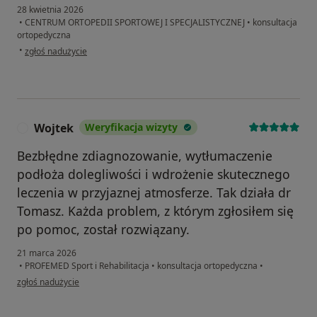
28 kwietnia 2026
•
CENTRUM ORTOPEDII SPORTOWEJ I SPECJALISTYCZNEJ
•
konsultacja
ortopedyczna
w opinii użytkownika OP
•
zgłoś nadużycie
Wojtek
Weryfikacja wizyty
W
Bezbłędne zdiagnozowanie, wytłumaczenie
podłoża dolegliwości i wdrożenie skutecznego
leczenia w przyjaznej atmosferze. Tak działa dr
Tomasz. Każda problem, z którym zgłosiłem się
po pomoc, został rozwiązany.
21 marca 2026
•
PROFEMED Sport i Rehabilitacja
•
konsultacja ortopedyczna
•
w opinii użytkownika Wojtek
zgłoś nadużycie