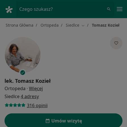
Me
Czego szukasz?
Strona Główna
Ortopeda
Siedlce
Tomasz Kozieł
Zmień miasto
lek.
Tomasz Kozieł
O specjalizacjach
Ortopeda
·
Więcej
Siedlce
4 adresy
316 opinii
Umów wizytę