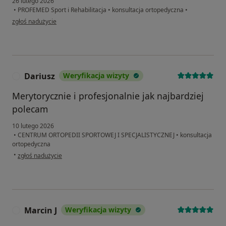
26 lutego 2026
•
PROFEMED Sport i Rehabilitacja
•
konsultacja ortopedyczna
•
w opinii użytkownika Mateusz
zgłoś nadużycie
Dariusz
Weryfikacja wizyty
D
Merytorycznie i profesjonalnie jak najbardziej
polecam
10 lutego 2026
•
CENTRUM ORTOPEDII SPORTOWEJ I SPECJALISTYCZNEJ
•
konsultacja
ortopedyczna
w opinii użytkownika Dariusz
•
zgłoś nadużycie
Marcin J
Weryfikacja wizyty
M