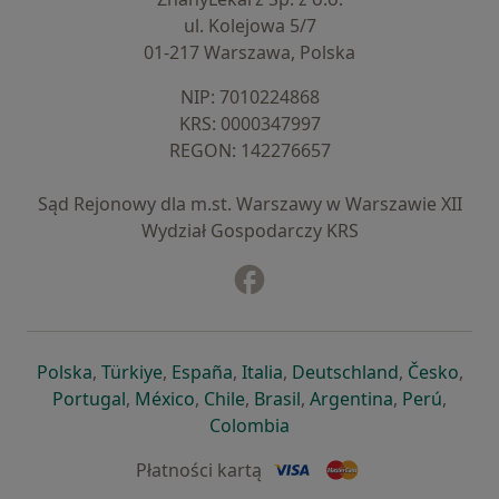
ul. Kolejowa 5/7
01-217 Warszawa, Polska
NIP: ⁠7010224868
KRS: ⁠0000347997
REGON: ⁠142276657
Sąd Rejonowy dla m.st. Warszawy w Warszawie XII
Wydział Gospodarczy KRS
Facebook
otwiera się w nowej karcie
otwiera się w nowej karcie
otwiera się w nowej karcie
otwiera się w nowej karcie
otwiera się w nowej karci
otwiera się
otwi
Polska
,
Türkiye
,
España
,
Italia
,
Deutschland
,
Česko
,
otwiera się w nowej karcie
otwiera się w nowej karcie
otwiera się w nowej karcie
otwiera się w nowej kar
otwiera się 
otwier
Portugal
,
México
,
Chile
,
Brasil
,
Argentina
,
Perú
,
otwiera się w nowej karc
Colombia
Płatności kartą