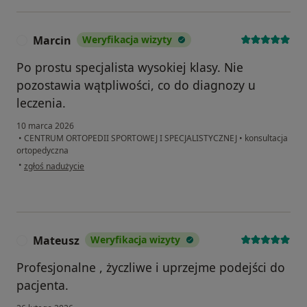
Marcin
Weryfikacja wizyty
M
Po prostu specjalista wysokiej klasy. Nie
pozostawia wątpliwości, co do diagnozy u
leczenia.
10 marca 2026
•
CENTRUM ORTOPEDII SPORTOWEJ I SPECJALISTYCZNEJ
•
konsultacja
ortopedyczna
w opinii użytkownika Marcin
•
zgłoś nadużycie
Mateusz
Weryfikacja wizyty
M
Profesjonalne , życzliwe i uprzejme podejści do
pacjenta.