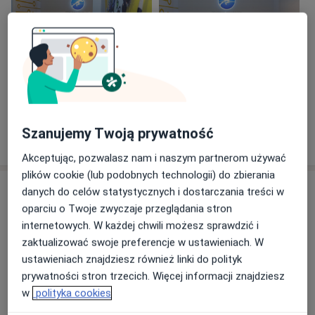
Zobacz galerię (10)
Szanujemy Twoją prywatność
Pokaż więcej
o doświadczeniu
Akceptując, pozwalasz nam i naszym partnerom używać
plików cookie (lub podobnych technologii) do zbierania
Usługi i ceny
danych do celów statystycznych i dostarczania treści w
oparciu o Twoje zwyczaje przeglądania stron
Konsultacja ortopedyczna
internetowych. W każdej chwili możesz sprawdzić i
Umów wizytę
Od 350 zł
Szczegóły
zaktualizować swoje preferencje w ustawieniach. W
ustawieniach znajdziesz również linki do polityk
prywatności stron trzecich. Więcej informacji znajdziesz
Konsultacja ortopedyczna dzieci
Umów wizytę
w
polityka cookies
Od 399 zł
Szczegóły