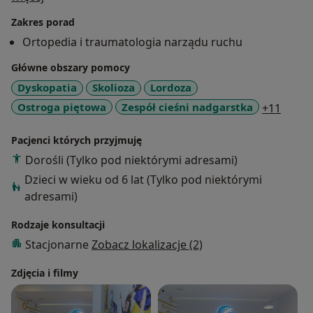
Ogólnopolskich Kursów Artroskopii i Rekonstrukcji
Zakres porad
Więzadła Krzyżowego.
Ortopedia i traumatologia narządu ruchu
Główne obszary pomocy
Dyskopatia
Skolioza
Lordoza
a11y_
Ostroga piętowa
Zespół cieśni nadgarstka
+11
Pacjenci których przyjmuję
Dorośli (Tylko pod niektórymi adresami)
Dzieci w wieku od 6 lat (Tylko pod niektórymi
adresami)
Rodzaje konsultacji
Stacjonarne
Zobacz lokalizacje (2)
Zdjęcia i filmy