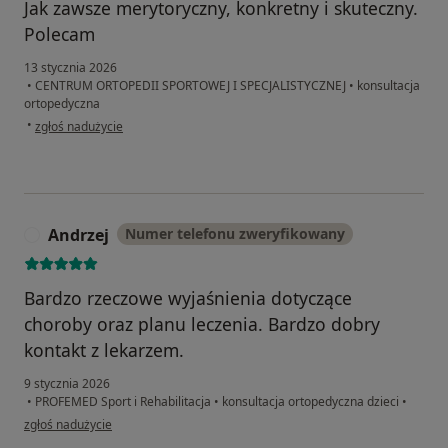
Jak zawsze merytoryczny, konkretny i skuteczny.
Polecam
13 stycznia 2026
•
CENTRUM ORTOPEDII SPORTOWEJ I SPECJALISTYCZNEJ
•
konsultacja
ortopedyczna
w opinii użytkownika Marcin J
•
zgłoś nadużycie
Andrzej
Numer telefonu zweryfikowany
A
Bardzo rzeczowe wyjaśnienia dotyczące
choroby oraz planu leczenia. Bardzo dobry
kontakt z lekarzem.
9 stycznia 2026
•
PROFEMED Sport i Rehabilitacja
•
konsultacja ortopedyczna dzieci
•
w opinii użytkownika Andrzej
zgłoś nadużycie