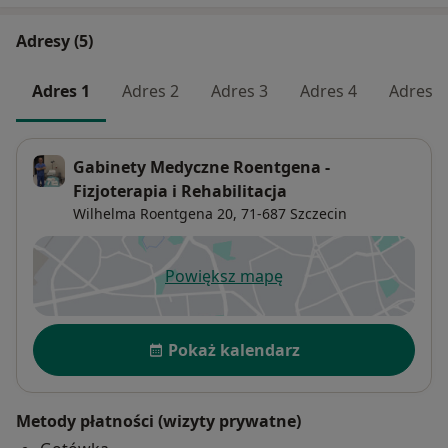
Adresy (5)
Adres 1
Adres 2
Adres 3
Adres 4
Adres 5
Gabinety Medyczne Roentgena -
Fizjoterapia i Rehabilitacja
Wilhelma Roentgena 20,
71-687
Szczecin
Powiększ mapę
otwiera się w nowej karcie
Dostępność
Pokaż kalendarz
Metody płatności (wizyty prywatne)