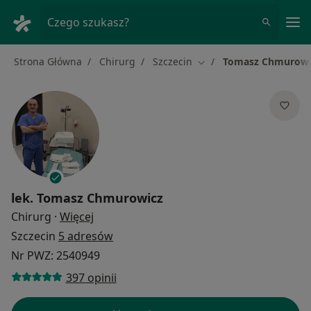
Me
Czego szukasz?
Strona Główna
Chirurg
Szczecin
Tomasz Chmurowi
Zmień miasto
lek.
Tomasz Chmurowicz
O specjalizacjach
Chirurg
·
Więcej
Szczecin
5 adresów
Nr PWZ: 2540949
397 opinii