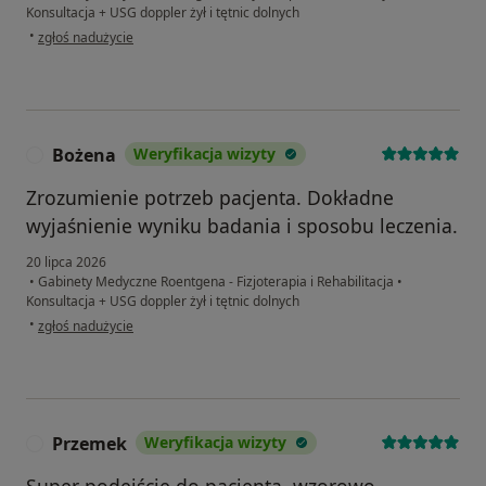
Konsultacja + USG doppler żył i tętnic dolnych
w opinii użytkownika M.M
•
zgłoś nadużycie
Bożena
Weryfikacja wizyty
B
Zrozumienie potrzeb pacjenta. Dokładne
wyjaśnienie wyniku badania i sposobu leczenia.
20 lipca 2026
•
Gabinety Medyczne Roentgena - Fizjoterapia i Rehabilitacja
•
Konsultacja + USG doppler żył i tętnic dolnych
w opinii użytkownika Bożena
•
zgłoś nadużycie
Przemek
Weryfikacja wizyty
P