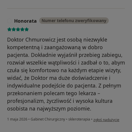
Honorata
Numer telefonu zweryfikowany
H
Doktor Chmurowicz jest osobą niezwykle
kompetentną i zaangażowaną w dobro
pacjenta. Dokładnie wyjaśnił przebieg zabiegu,
rozwiał wszelkie wątpliwości i zadbał o to, abym
czuła się komfortowo na każdym etapie wizyty,
widać, że Doktor ma duże doświadczenie i
indywidualne podejście do pacjenta. Z pełnym
przekonaniem polecam tego lekarza –
profesjonalizm, życzliwość i wysoka kultura
osobista na najwyższym poziomie.
w opinii użytkownika H
1 maja 2026
•
Gabinet Chirurgiczny
•
skleroterapia
•
zgłoś nadużycie