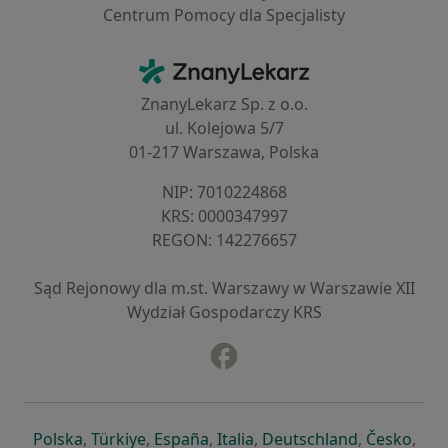
Centrum Pomocy dla Specjalisty
Kontakt
ZnanyLekarz - Strona główna
ZnanyLekarz Sp. z o.o.
ul. Kolejowa 5/7
01-217 Warszawa, Polska
NIP: ⁠7010224868
KRS: ⁠0000347997
REGON: ⁠142276657
Sąd Rejonowy dla m.st. Warszawy w Warszawie XII
Wydział Gospodarczy KRS
Facebook
otwiera się w nowej karcie
otwiera się w nowej karcie
otwiera się w nowej karcie
otwiera się w nowej karcie
otwiera się w nowej karci
otwiera się
otwi
Polska
,
Türkiye
,
España
,
Italia
,
Deutschland
,
Česko
,