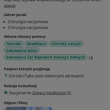
O mnie
Pododdzialu Chirurgii Wątroby, Trzustki i Dróg
więcej
Żółciowych. W latach 2018 - 2022 pracował w Oddziale
Zakres porad
Chirurgii Ogólnej z Pododdziałem Chirurgii
Chirurgia naczyniowa
Naczyniowej Szpitala MSWIA w Szczecinie. Aktualnie
Chirurgia naczyniowa
chirurg w Klinika Chirurgii Ogólnej, Naczyniowej i
Angiologii USK nr 2 w Szczecinie.
Główne obszary pomocy
Tętniaki
Miażdżyca
Choroby naczyń
Specjalizacje:
Zakrzepica żylna
chirurgia ogólna - ukończona (2017)
a11y_sr_
Zakrzepica Żył Głębokich Kończyn Dolnych
+4
chirurgia naczyniowa - w trakcie
Pacjenci których przyjmuję
Członkostwo w towarzystwach:
Dorośli (Tylko pod niektórymi adresami)
Polskie Towarzystwo Flebologiczne
Towarzystwo Chirurgów Polskich
Rodzaje konsultacji
Polskie towarzystwo Chirurgii Naczyniowej
Stacjonarne
Zobacz lokalizacje (5)
Europejskie Towarzystwo Chirurgii Naczyniowej
Zdjęcia i filmy