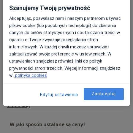
450 zł - 600 zł
Szczegóły
-przepukliny nawrotne,
Szanujemy Twoją prywatność
-torbiele pilonidalnej,
Akceptując, pozwalasz nam i naszym partnerom używać
-usuwanie znamion skórnych z badaniem
USG doppler tętnic
szyjnych/dogłowowych z
plików cookie (lub podobnych technologii) do zbierania
histopatologicznym,
Umów wizytę
konsultacją lekarską
danych do celów statystycznych i dostarczania treści w
-usuwanie tłuszczaków, kaszaków, włókniaków,
500 zł
Szczegóły
oparciu o Twoje zwyczaje przeglądania stron
-usuwanie płytek paznokciowych,
internetowych. W każdej chwili możesz sprawdzić i
-plastyka wałów okołopaznokciowych,
USG doppler tętnic szyjnych i
zaktualizować swoje preferencje w ustawieniach. W
-laparoskopowe usuwanie pęcherzyka żółciowego,
kręgowych
Umów wizytę
ustawieniach znajdziesz również linki do polityk
450 zł - 500 zł
Szczegóły
prywatności stron trzecich. Więcej informacji znajdziesz
w
polityka cookies
USG Doppler tętnic szyjnych
Umów wizytę
450 zł
Szczegóły
Zaakceptuj
Edytuj ustawienia
+ 13 usług
W jaki sposób ustalane są ceny?