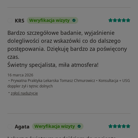
KRS
Weryfikacja wizyty
K
Bardzo szczegółowe badanie, wyjaśnienie
dolegliwości oraz wskazówki co do dalszego
postępowania. Dziękuję bardzo za poświęcony
czas.
Świetny specjalista, miła atmosfera!
16 marca 2026
•
Prywatna Praktyka Lekarska Tomasz Chmurowicz
•
Konsultacja + USG
doppler żył i tętnic dolnych
w opinii użytkownika KRS
•
zgłoś nadużycie
Agata
Weryfikacja wizyty
A