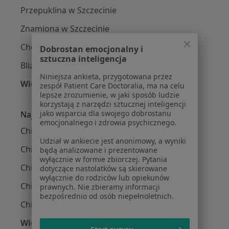
Przepuklina w Szczecinie
Znamiona w Szczecinie
Choroby chirurgiczne w Szczecinie
Dobrostan emocjonalny i
sztuczna inteligencja
Blizny w Szczecinie
Niniejsza ankieta, przygotowana przez
Więcej (15)
zespół Patient Care Doctoralia, ma na celu
lepsze zrozumienie, w jaki sposób ludzie
Więcej w kategorii: Najczęście leczone chorob
korzystają z narzędzi sztucznej inteligencji
jako wsparcia dla swojego dobrostanu
Najpopularniejsze ubezpieczenia
emocjonalnego i zdrowia psychicznego.
Chirurdzy z NFZ w Szczecinie
Udział w ankiecie jest anonimowy, a wyniki
Chirurdzy z Allianz w Szczecinie
będą analizowane i prezentowane
wyłącznie w formie zbiorczej. Pytania
Chirurdzy z PZU Zdrowie w Szczecinie
dotyczące nastolatków są skierowane
wyłącznie do rodziców lub opiekunów
Chirurdzy z Świat Zdrowia w Szczecinie
prawnych. Nie zbieramy informacji
bezpośrednio od osób niepełnoletnich.
Chirurdzy z Compensa w Szczecinie
Więcej (10)