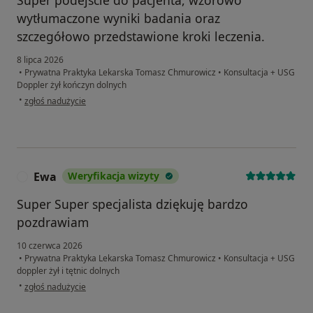
Super podejście do pacjenta, wzorowo
wytłumaczone wyniki badania oraz
szczegółowo przedstawione kroki leczenia.
8 lipca 2026
•
Prywatna Praktyka Lekarska Tomasz Chmurowicz
•
Konsultacja + USG
Doppler żył kończyn dolnych
w opinii użytkownika Przemek
•
zgłoś nadużycie
Ewa
Weryfikacja wizyty
E
Super Super specjalista dziękuję bardzo
pozdrawiam
10 czerwca 2026
•
Prywatna Praktyka Lekarska Tomasz Chmurowicz
•
Konsultacja + USG
doppler żył i tętnic dolnych
w opinii użytkownika Ewa
•
zgłoś nadużycie