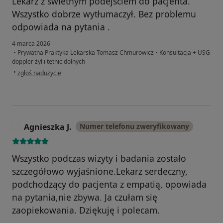
Lekarz z świetnym podejściem do pacjenta.
Wszystko dobrze wytłumaczył. Bez problemu
odpowiada na pytania .
4 marca 2026
•
Prywatna Praktyka Lekarska Tomasz Chmurowicz
•
Konsultacja + USG
doppler żył i tętnic dolnych
w opinii użytkownika Agata
•
zgłoś nadużycie
Agnieszka J.
Numer telefonu zweryfikowany
A
Wszystko podczas wizyty i badania zostało
szczegółowo wyjaśnione.Lekarz serdeczny,
podchodzący do pacjenta z empatią, opowiada
na pytania,nie zbywa. Ja czułam się
zaopiekowania. Dziękuję i polecam.