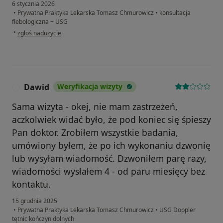
6 stycznia 2026
•
Prywatna Praktyka Lekarska Tomasz Chmurowicz
•
konsultacja
flebologiczna + USG
w opinii użytkownika Agnieszka J.
•
zgłoś nadużycie
Dawid
Weryfikacja wizyty
D
Sama wizyta - okej, nie mam zastrzeżeń,
aczkolwiek widać było, że pod koniec się śpieszy
Pan doktor. Zrobiłem wszystkie badania,
umówiony byłem, że po ich wykonaniu dzwonię
lub wysyłam wiadomość. Dzwoniłem parę razy,
wiadomości wysłałem 4 - od paru miesięcy bez
kontaktu.
15 grudnia 2025
•
Prywatna Praktyka Lekarska Tomasz Chmurowicz
•
USG Doppler
tętnic kończyn dolnych