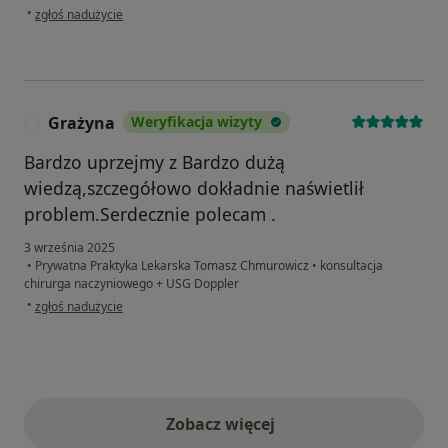
w opinii użytkownika Dawid
•
zgłoś nadużycie
Grażyna
Weryfikacja wizyty
G
Bardzo uprzejmy z Bardzo dużą
wiedzą,szczegółowo dokładnie naświetlił
problem.Serdecznie polecam .
3 września 2025
•
Prywatna Praktyka Lekarska Tomasz Chmurowicz
•
konsultacja
chirurga naczyniowego + USG Doppler
w opinii użytkownika Grażyna
•
zgłoś nadużycie
Zobacz więcej
opinie powyżej