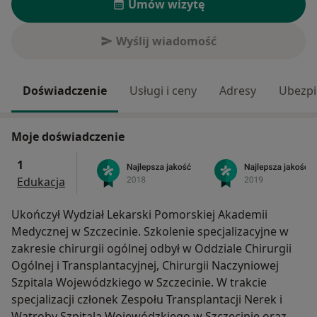
Umów wizytę
Wyślij wiadomość
Doświadczenie
Usługi i ceny
Adresy
Ubezpi
Moje doświadczenie
1
Edukacja
Ukończył Wydział Lekarski Pomorskiej Akademii
Medycznej w Szczecinie. Szkolenie specjalizacyjne w
zakresie chirurgii ogólnej odbył w Oddziale Chirurgii
Ogólnej i Transplantacyjnej, Chirurgii Naczyniowej
Szpitala Wojewódzkiego w Szczecinie. W trakcie
specjalizacji członek Zespołu Transplantacji Nerek i
Wątroby Szpitala Wojewódzkiego w Szczecinie oraz