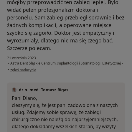
mógłby przeprowadzić ten zabieg lepiej. Było
widać pełen profesjonalizm doktora i
personelu. Sam zabieg przebiegł sprawnie i bez
żadnych komplikacji, a operowane miejsce
szybko się zagoiło. Doktor jest empatyczny i
wyrozumiały, dlatego nie ma się czego bać.
Szczerze polecam.
21 września 2023
•
Astra Dent Śląskie Centrum Implantologii i Stomatologii Estetycznej
•
w opinii użytkownika Diana
•
zgłoś nadużycie
dr n. med. Tomasz Bigas
Pani Diano,
cieszymy się, że jest pani zadowolona z naszych
usług. Zdajemy sobie sprawę, że zabiegi
chirurgiczne nie należą do najprzyjemniejszych,
dlatego dokładamy wszelkich starań, by wizyty