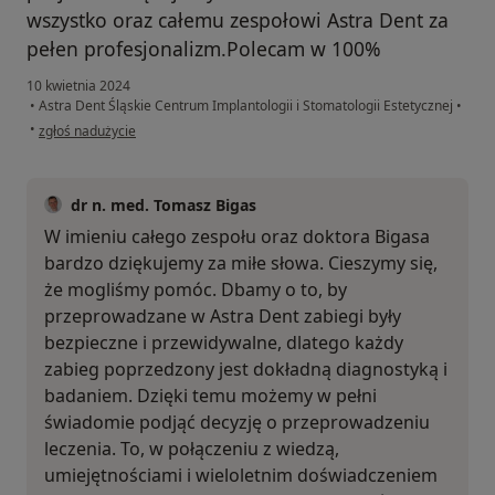
wszystko oraz całemu zespołowi Astra Dent za
pełen profesjonalizm.Polecam w 100%
10 kwietnia 2024
•
Astra Dent Śląskie Centrum Implantologii i Stomatologii Estetycznej
•
w opinii użytkownika Dominik Z
•
zgłoś nadużycie
dr n. med. Tomasz Bigas
W imieniu całego zespołu oraz doktora Bigasa
bardzo dziękujemy za miłe słowa. Cieszymy się,
że mogliśmy pomóc. Dbamy o to, by
przeprowadzane w Astra Dent zabiegi były
bezpieczne i przewidywalne, dlatego każdy
zabieg poprzedzony jest dokładną diagnostyką i
badaniem. Dzięki temu możemy w pełni
świadomie podjąć decyzję o przeprowadzeniu
leczenia. To, w połączeniu z wiedzą,
umiejętnościami i wieloletnim doświadczeniem