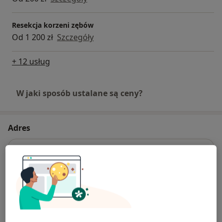
Resekcja korzeni zębów
Od 1 200 zł
Szczegóły
+ 12 usług
W jaki sposób ustalane są ceny?
Adres
Astra Dent Śląskie Centrum Implantologii
i Stomatologii Estetycznej
Al. Roździeńskiego 88a,
40-203
Katowice
Powiększ mapę
otwiera się w nowej karcie