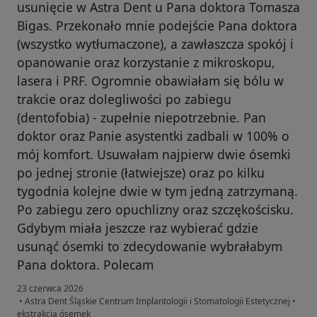
usunięcie w Astra Dent u Pana doktora Tomasza
Bigas. Przekonało mnie podejście Pana doktora
(wszystko wytłumaczone), a zawłaszcza spokój i
opanowanie oraz korzystanie z mikroskopu,
lasera i PRF. Ogromnie obawiałam się bólu w
trakcie oraz dolegliwości po zabiegu
(dentofobia) - zupełnie niepotrzebnie. Pan
doktor oraz Panie asystentki zadbali w 100% o
mój komfort. Usuwałam najpierw dwie ósemki
po jednej stronie (łatwiejsze) oraz po kilku
tygodnia kolejne dwie w tym jedną zatrzymaną.
Po zabiegu zero opuchlizny oraz szczękościsku.
Gdybym miała jeszcze raz wybierać gdzie
usunąć ósemki to zdecydowanie wybrałabym
Pana doktora. Polecam
23 czerwca 2026
•
Astra Dent Śląskie Centrum Implantologii i Stomatologii Estetycznej
•
ekstrakcja ósemek