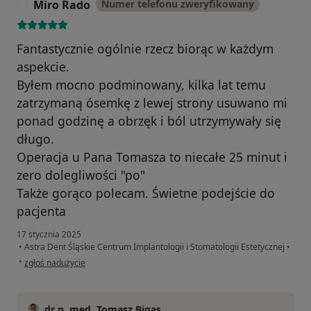
Miro Rado
Numer telefonu zweryfikowany
M
Fantastycznie ogólnie rzecz biorąc w każdym
aspekcie.
Byłem mocno podminowany, kilka lat temu
zatrzymaną ósemkę z lewej strony usuwano mi
ponad godzinę a obrzęk i ból utrzymywały się
długo.
Operacja u Pana Tomasza to niecałe 25 minut i
zero dolegliwości "po"
Także gorąco polecam. Świetne podejście do
pacjenta
17 stycznia 2025
•
Astra Dent Śląskie Centrum Implantologii i Stomatologii Estetycznej
•
w opinii użytkownika Miro Rado
•
zgłoś nadużycie
dr n. med. Tomasz Bigas