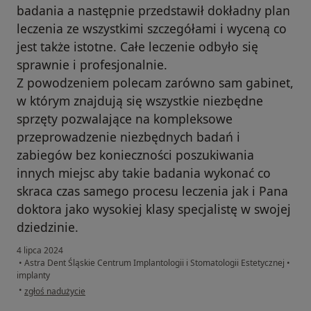
badania a następnie przedstawił dokładny plan
leczenia ze wszystkimi szczegółami i wyceną co
jest także istotne. Całe leczenie odbyło się
sprawnie i profesjonalnie.
Z powodzeniem polecam zarówno sam gabinet,
w którym znajdują się wszystkie niezbędne
sprzęty pozwalające na kompleksowe
przeprowadzenie niezbędnych badań i
zabiegów bez konieczności poszukiwania
innych miejsc aby takie badania wykonać co
skraca czas samego procesu leczenia jak i Pana
doktora jako wysokiej klasy specjalistę w swojej
dziedzinie.
4 lipca 2024
•
Astra Dent Śląskie Centrum Implantologii i Stomatologii Estetycznej
•
implanty
w opinii użytkownika Renata
•
zgłoś nadużycie