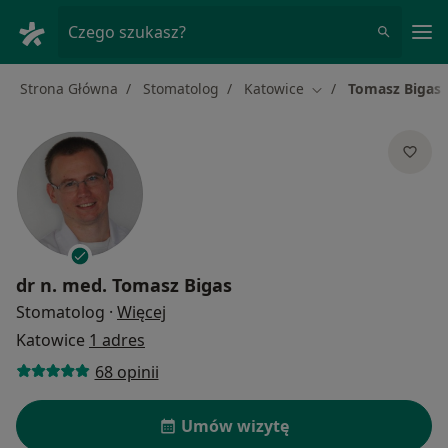
Me
Czego szukasz?
Strona Główna
Stomatolog
Katowice
Tomasz Bigas
Zmień miasto
dr n. med.
Tomasz Bigas
O specjalizacjach
Stomatolog
·
Więcej
Katowice
1 adres
68 opinii
Umów wizytę