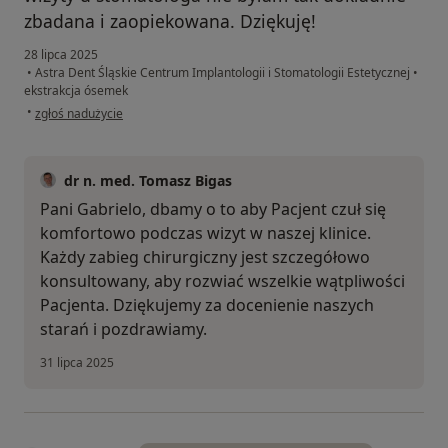
zbadana i zaopiekowana. Dziękuję!
28 lipca 2025
•
Astra Dent Śląskie Centrum Implantologii i Stomatologii Estetycznej
•
ekstrakcja ósemek
w opinii użytkownika Gabriela
•
zgłoś nadużycie
dr n. med. Tomasz Bigas
Pani Gabrielo, dbamy o to aby Pacjent czuł się
komfortowo podczas wizyt w naszej klinice.
Każdy zabieg chirurgiczny jest szczegółowo
konsultowany, aby rozwiać wszelkie wątpliwości
Pacjenta. Dziękujemy za docenienie naszych
starań i pozdrawiamy.
31 lipca 2025