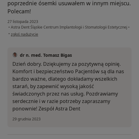
poprzednie ósemki usuwałem w innym miejscu.
Polecam!
27 listopada 2023
•
Astra Dent Śląskie Centrum Implantologii i Stomatologii Estetycznej
•
w opinii użytkownika Michalina
•
zgłoś nadużycie
dr n. med. Tomasz Bigas
Dzień dobry. Dziękujemy za pozytywną opinię.
Komfort i bezpieczeństwo Pacjentów są dla nas
bardzo ważne, dlatego dokładamy wszelkich
starań, by zapewnić wysoką jakość
świadczonych przez nas usług. Pozdrawiamy
serdecznie i w razie potrzeby zapraszamy
ponownie! Zespół Astra Dent
29 grudnia 2023