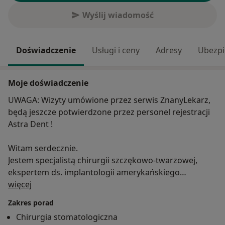
Wyślij wiadomość
Doświadczenie
Usługi i ceny
Adresy
Ubezpi
Moje doświadczenie
UWAGA: Wizyty umówione przez serwis ZnanyLekarz,
będą jeszcze potwierdzone przez personel rejestracji
Astra Dent !
Witam serdecznie.
Jestem specjalistą chirurgii szczękowo-twarzowej,
ekspertem ds. implantologii amerykańskiego
O mnie
towarzystwa implantologicznego ICOI. Posiadam tytuł
więcej
Master of Science in periodontology and imlantology
Zakres porad
otrzymany na Uniwersytecie DTMD w Luksemburgu.
Chirurgia stomatologiczna
Ale stomatologia z implantologią to przede wszystkim