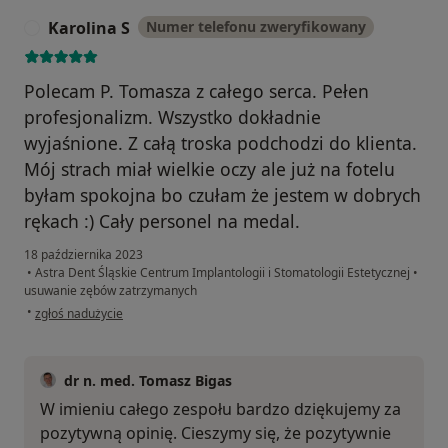
Karolina S
Numer telefonu zweryfikowany
K
Polecam P. Tomasza z całego serca. Pełen
profesjonalizm. Wszystko dokładnie
wyjaśnione. Z całą troska podchodzi do klienta.
Mój strach miał wielkie oczy ale już na fotelu
byłam spokojna bo czułam że jestem w dobrych
rękach :) Cały personel na medal.
18 października 2023
•
Astra Dent Śląskie Centrum Implantologii i Stomatologii Estetycznej
•
usuwanie zębów zatrzymanych
w opinii użytkownika Karolina S
•
zgłoś nadużycie
dr n. med. Tomasz Bigas
W imieniu całego zespołu bardzo dziękujemy za
pozytywną opinię. Cieszymy się, że pozytywnie