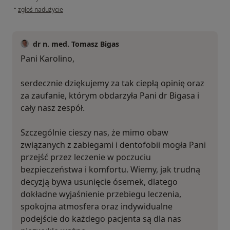
w opinii użytkownika Karolina O
•
zgłoś nadużycie
dr n. med. Tomasz Bigas
Pani Karolino,
serdecznie dziękujemy za tak ciepłą opinię oraz
za zaufanie, którym obdarzyła Pani dr Bigasa i
cały nasz zespół.
Szczególnie cieszy nas, że mimo obaw
związanych z zabiegami i dentofobii mogła Pani
przejść przez leczenie w poczuciu
bezpieczeństwa i komfortu. Wiemy, jak trudną
decyzją bywa usunięcie ósemek, dlatego
dokładne wyjaśnienie przebiegu leczenia,
spokojna atmosfera oraz indywidualne
podejście do każdego pacjenta są dla nas