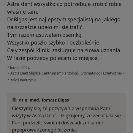
Astra dent wszystko co potrzebuje zrobić robie
właśnie tam.
Dr.Bigas jest najlepszym specjalistą na jakiego
na szczęście udało mi się trafić.
Tym razem usuwałam ósemkę.
Wszystko poszło szybko i bezboleśnie.
Cały zespół kliniki zasługuje na słowa uznania.
W razie potrzeby polecam to miejsce.
2 lutego 2024
•
Astra Dent Śląskie Centrum Implantologii i Stomatologii Estetycznej
•
w opinii użytkownika Justyna Z.
•
zgłoś nadużycie
dr n. med. Tomasz Bigas
Cieszymy się, że pozytywnie wspomina Pani
wizyty w Astra Dent. Dziękujemy, że zechciała się
Pani podzielić swoimi doświadczeniami z
przeprowadzonego leczenia.