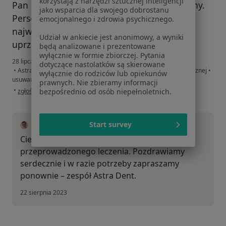
korzystają z narzędzi sztucznej inteligencji
Pan Doktor jest kulturalny oraz profesjonalny.
jako wsparcia dla swojego dobrostanu
Personel gabinetu również prezentuje
emocjonalnego i zdrowia psychicznego.
najwyższy poziom profesjonalizmu i
Udział w ankiecie jest anonimowy, a wyniki
uprzejmości.
będą analizowane i prezentowane
wyłącznie w formie zbiorczej. Pytania
28 lipca 2023
dotyczące nastolatków są skierowane
•
Astra Dent Śląskie Centrum Implantologii i Stomatologii Estetycznej
•
wyłącznie do rodziców lub opiekunów
usuwanie zębów zatrzymanych
prawnych. Nie zbieramy informacji
w opinii użytkownika Zuzanna
•
bezpośrednio od osób niepełnoletnich.
zgłoś nadużycie
Start survey
dr n. med. Tomasz Bigas
Cieszymy się, że jest Pani zadowolona z
przeprowadzonego leczenia. Pozdrawiamy
serdecznie i w razie potrzeby zapraszamy
ponownie – zespół Astra Dent.
22 sierpnia 2023