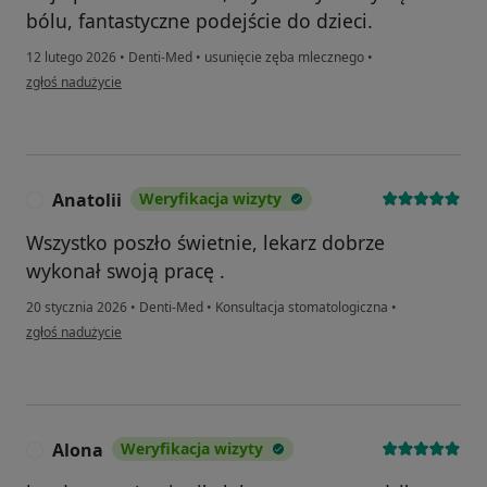
bólu, fantastyczne podejście do dzieci.
12 lutego 2026
•
Denti-Med
•
usunięcie zęba mlecznego
•
w opinii użytkownika Sylwia
zgłoś nadużycie
Anatolii
Weryfikacja wizyty
A
Wszystko poszło świetnie, lekarz dobrze
wykonał swoją pracę .
20 stycznia 2026
•
Denti-Med
•
Konsultacja stomatologiczna
•
w opinii użytkownika Anatolii
zgłoś nadużycie
Alona
Weryfikacja wizyty
A