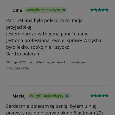
Olha
Weryfikacja wizyty
O
Pani Tetiana była polecona mi moja
przyjaciółką
Jestem bardzo wdzięczna pani Tetianie
Jest ona professional swojej sprawy Wszystko
było lekko, spokojnie i szybko
Bardzo polecam
28 maja 2026
•
Denti-Med
•
wypełnienie kompozytowe
•
w opinii użytkownika Olha
zgłoś nadużycie
Maciej
Weryfikacja wizyty
M
Serdecznie polecam tą panią, byłem u niej
pierwszy raz po przerwie okolo 5lat (mam 22).