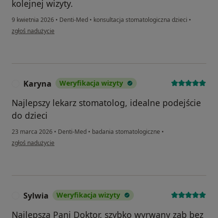
kolejnej wizyty.
9 kwietnia 2026
•
Denti-Med
•
konsultacja stomatologiczna dzieci
•
w opinii użytkownika Joanna
zgłoś nadużycie
Karyna
Weryfikacja wizyty
K
Najlepszy lekarz stomatolog, idealne podejście
do dzieci
23 marca 2026
•
Denti-Med
•
badania stomatologiczne
•
w opinii użytkownika Karyna
zgłoś nadużycie
Sylwia
Weryfikacja wizyty
S
Najlepsza Pani Doktor, szybko wyrwany ząb bez