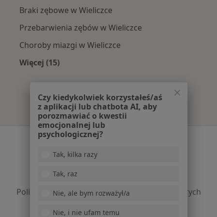
Braki zębowe w Wieliczce
Przebarwienia zębów w Wieliczce
Choroby miazgi w Wieliczce
Więcej (15)
Więcej w kategorii: Najczęście leczone chorob
Czy kiedykolwiek korzystałeś/aś
z aplikacji lub chatbota AI, aby
porozmawiać o kwestii
emocjonalnej lub
psychologicznej?
Serwis
Tak, kilka razy
Regulamin
Polityka prywatności pacjentów
Tak, raz
Polityka prywatności profesjonalistów
Polityka prywatności dla profesjonalistów, których
Nie, ale bym rozważył/a
dane pozyskaliśmy samodzielnie
Nie, i nie ufam temu
Polityka cookies