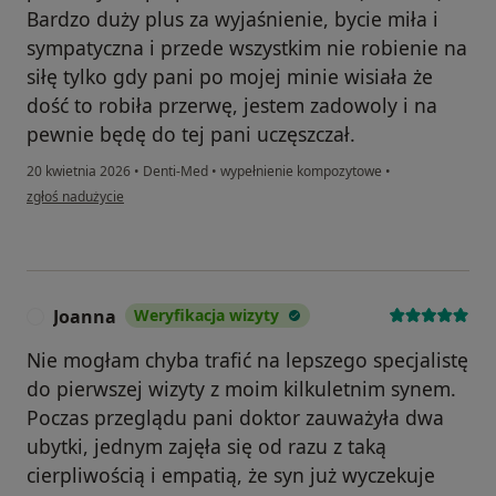
Bardzo duży plus za wyjaśnienie, bycie miła i
sympatyczna i przede wszystkim nie robienie na
siłę tylko gdy pani po mojej minie wisiała że
dość to robiła przerwę, jestem zadowoly i na
pewnie będę do tej pani uczęszczał.
20 kwietnia 2026
•
Denti-Med
•
wypełnienie kompozytowe
•
w opinii użytkownika Maciej
zgłoś nadużycie
Joanna
Weryfikacja wizyty
J
Nie mogłam chyba trafić na lepszego specjalistę
do pierwszej wizyty z moim kilkuletnim synem.
Poczas przeglądu pani doktor zauważyła dwa
ubytki, jednym zajęła się od razu z taką
cierpliwością i empatią, że syn już wyczekuje