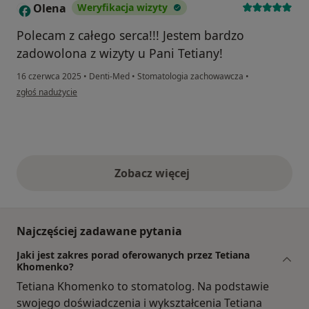
Olena
Weryfikacja wizyty
O
Polecam z całego serca!!! Jestem bardzo
zadowolona z wizyty u Pani Tetiany!
16 czerwca 2025
•
Denti-Med
•
Stomatologia zachowawcza
•
w opinii użytkownika Olena
zgłoś nadużycie
Zobacz więcej
opinie powyżej
Najczęściej zadawane pytania
Jaki jest zakres porad oferowanych przez Tetiana
Khomenko?
Tetiana Khomenko to stomatolog. Na podstawie
swojego doświadczenia i wykształcenia Tetiana