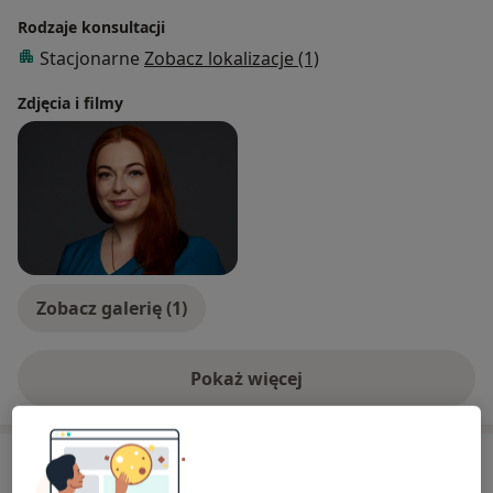
Rodzaje konsultacji
Stacjonarne
Zobacz lokalizacje (1)
Zdjęcia i filmy
Zobacz galerię (1)
Pokaż więcej
o doświadczeniu
Usługi i ceny