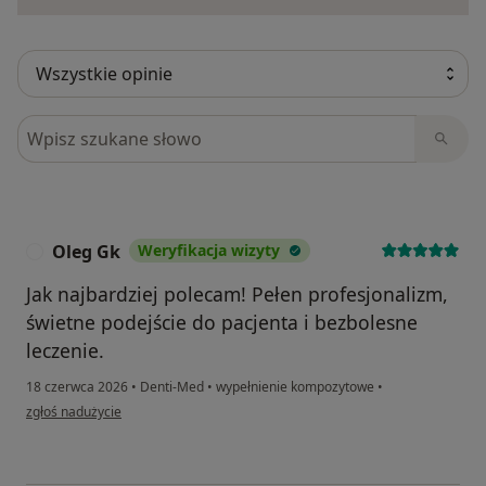
Szukaj w opiniach
Oleg Gk
Weryfikacja wizyty
O
Jak najbardziej polecam! Pełen profesjonalizm,
świetne podejście do pacjenta i bezbolesne
leczenie.
18 czerwca 2026
•
Denti-Med
•
wypełnienie kompozytowe
•
w opinii użytkownika Oleg Gk
zgłoś nadużycie