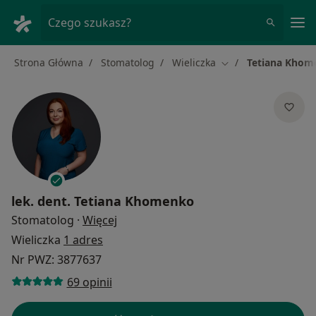
Me
Czego szukasz?
Strona Główna
Stomatolog
Wieliczka
Tetiana Khom
Zmień miasto
lek. dent.
Tetiana Khomenko
O specjalizacjach
Stomatolog
·
Więcej
Wieliczka
1 adres
Nr PWZ: 3877637
69 opinii