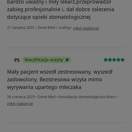
bardzo uważny i miły lekarz,przeprowadził
zabieg profesjonalnie i, dał dobre zalecenia
dotyczące opieki stomatologicznej
w opinii użytkownika Alona
21 sierpnia 2025
•
Denti-Med
•
scaling
•
zgłoś nadużycie
PS
Weryfikacja wizyty
P
Mały pacjent wszedł zestresowany, wyszedł
zadowolony. Bezstresowa wizyta mimo
wyrywania upartego mleczaka
26 czerwca 2025
•
Denti-Med
•
konsultacja stomatologiczna dzieci
•
w opinii użytkownika PS
zgłoś nadużycie