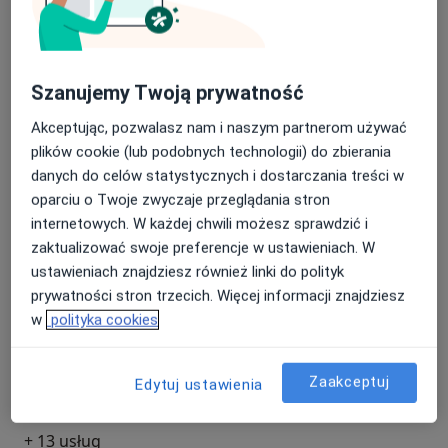
Wypełnienie kompozytowe
Umów wizytę
Od 320 zł
Szczegóły
Szanujemy Twoją prywatność
Opatrunek leczniczy
Umów wizytę
300 zł
Szczegóły
Akceptując, pozwalasz nam i naszym partnerom używać
plików cookie (lub podobnych technologii) do zbierania
danych do celów statystycznych i dostarczania treści w
Wypełnienie Glass Ionomerowe -
tymczasowe
oparciu o Twoje zwyczaje przeglądania stron
Umów wizytę
230 zł
Szczegóły
internetowych. W każdej chwili możesz sprawdzić i
zaktualizować swoje preferencje w ustawieniach. W
ustawieniach znajdziesz również linki do polityk
Usunięcie zęba mlecznego
Umów wizytę
prywatności stron trzecich. Więcej informacji znajdziesz
Od 200 zł
Szczegóły
w
polityka cookies
Stomatologia zachowawcza
Umów wizytę
Zaakceptuj
Edytuj ustawienia
Od 320 zł
Szczegóły
+ 13 usług