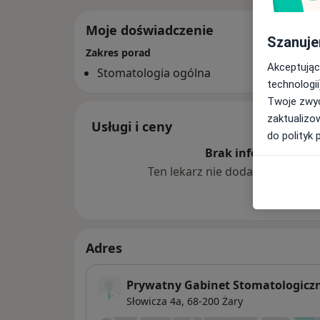
Moje doświadczenie
Szanuje
Zakres porad
Akceptując
Stomatologia ogólna
technologii
Twoje zwyc
zaktualizo
Usługi i ceny
do polityk 
Brak informacji o u
Ten lekarz nie dodał jeszcze inf
Adres
Prywatny Gabinet Stomatologicz
Słowicza 4a,
68-200
Żary