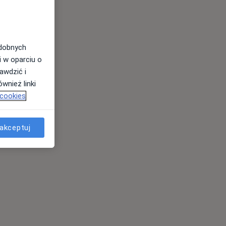
odobnych
i w oparciu o
awdzić i
wnież linki
 cookies
akceptuj