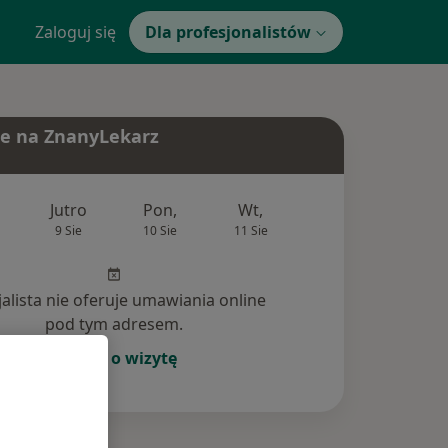
Zaloguj się
Dla profesjonalistów
e na ZnanyLekarz
Jutro
Pon,
Wt,
Śr,
Czw
9 Sie
10 Sie
11 Sie
12 Sie
13 Si
jalista nie oferuje umawiania online
pod tym adresem.
Poproś o wizytę