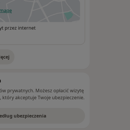
 mapę
wiera się w nowej karcie
t przez internet
ęcej
adresie
h
ntów prywatnych. Możesz opłacić wizytę
ę, który akceptuje Twoje ubezpieczenie.
według ubezpieczenia