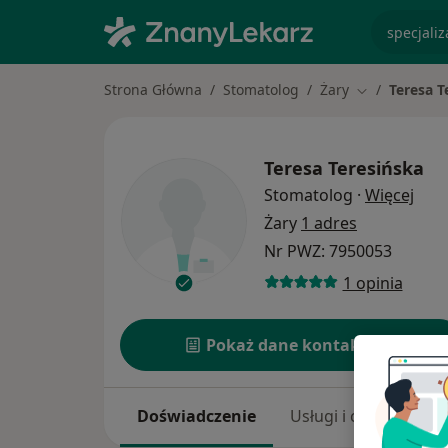
specjaliz
Strona Główna
Stomatolog
Żary
Teresa T
Zmień miasto
Teresa Teresińska
O sp
Stomatolog
·
Więcej
Żary
1 adres
Nr PWZ: 7950053
1 opinia
Pokaż dane kontaktowe
Doświadczenie
Usługi i ceny
Adr