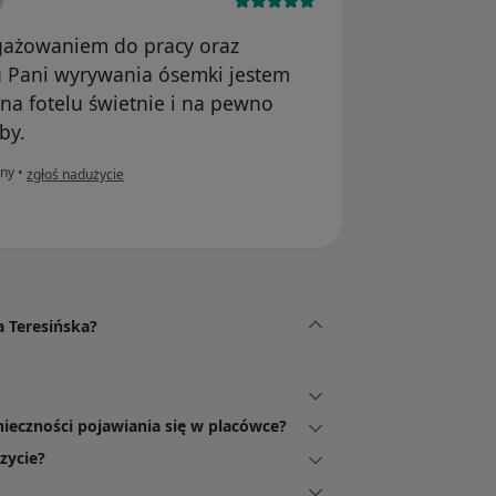
gażowaniem do pracy oraz
u Pani wyrywania ósemki jestem
na fotelu świetnie i na pewno
by.
w opinii użytkownika Kinga
ny
•
zgłoś nadużycie
a Teresińska?
nieczności pojawiania się w placówce?
zycie?