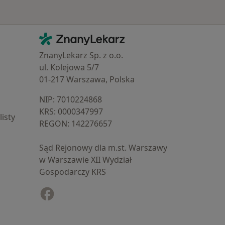
Kontakt
ZnanyLekarz - Strona główna
ZnanyLekarz Sp. z o.o.
ul. Kolejowa 5/7
01-217 Warszawa, Polska
NIP: ⁠7010224868
KRS: ⁠0000347997
isty
REGON: ⁠142276657
Sąd Rejonowy dla m.st. Warszawy
w Warszawie XII Wydział
Gospodarczy KRS
Facebook
otwiera się w nowej karcie