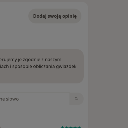
Dodaj swoją opinię
rujemy je zgodnie z naszymi
iach i sposobie obliczania gwiazdek
ięcej o opiniach
niach