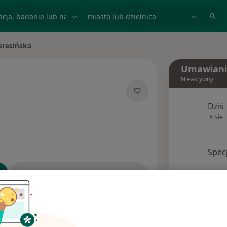
acja, badanie lub nazwisko
miasto lub dzielnica
eresińska
Umawiani
Nieaktywny
ecjalizacjach
Dziś
8 Sie
Spec
Poproś o wizytę
esy
Ubezpieczenia
Opinie (1)