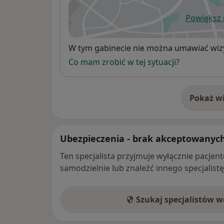
Powiększ
ot
Dostępność
W tym gabinecie nie można umawiać wizy
Co mam zrobić w tej sytuacji?
Pokaż wi
o 
Ubezpieczenia - brak akceptowanyc
Ten specjalista przyjmuje wyłącznie pacje
samodzielnie lub znaleźć innego specjalist
Szukaj specjalistów 