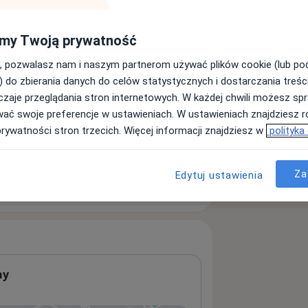
my Twoją prywatność
, pozwalasz nam i naszym partnerom używać plików cookie (lub p
) do zbierania danych do celów statystycznych i dostarczania treśc
zaje przeglądania stron internetowych. W każdej chwili możesz spr
wać swoje preferencje w ustawieniach. W ustawieniach znajdziesz ró
prywatności stron trzecich. Więcej informacji znajdziesz w
polityka
sługach i cenach
ormacji o usługach i cenach.
Za
Edytuj ustawienia
ny