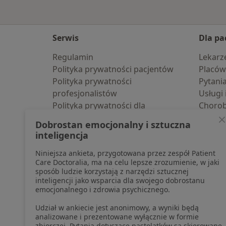
Serwis
Dla pa
Regulamin
Lekarz
Polityka prywatności pacjentów
Placów
Polityka prywatności
Pytani
profesjonalistów
Usługi 
Polityka prywatności dla
Choro
profesjonalistów, których dane
Pomoc
Dobrostan emocjonalny i sztuczna
pozyskaliśmy samodzielnie
Aplika
inteligencja
Polityka cookies
Blog d
Niniejsza ankieta, przygotowana przez zespół Patient
Jak działają wyniki wyszukiwania
Care Doctoralia, ma na celu lepsze zrozumienie, w jaki
Dostępność
sposób ludzie korzystają z narzędzi sztucznej
O nas
inteligencji jako wsparcia dla swojego dobrostanu
emocjonalnego i zdrowia psychicznego.
Praca
Rekrutujemy!
Partnerzy
Udział w ankiecie jest anonimowy, a wyniki będą
Centrum prasowe
analizowane i prezentowane wyłącznie w formie
zbiorczej. Pytania dotyczące nastolatków są skierowane