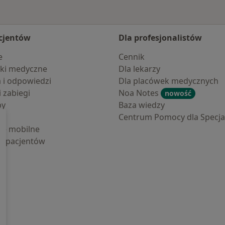
cjentów
Dla profesjonalistów
e
Cennik
ki medyczne
Dla lekarzy
a i odpowiedzi
Dla placówek medycznych
i zabiegi
Noa Notes
nowość
by
Baza wiedzy
Centrum Pomocy dla Specjal
cje mobilne
la pacjentów