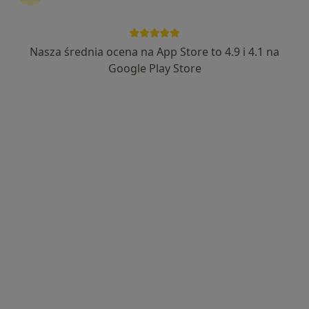
lek. dent. Agata Blomberg
·
Więcej
Stomatolog
Nasza średnia ocena na App Store to 4.9 i 4.1 na
44 opinie
Google Play Store
Korzenna 13, Wrocław
•
Mapa
Zadbany Uśmiech
Konsultacja stomatologiczna
180 zł
Specjalista nie oferuje umawiania online pod tym adresem.
Poproś o wizytę