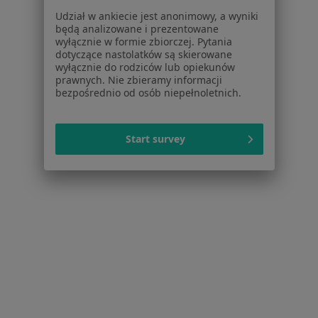
Najczęstsze schorzenia
Udział w ankiecie jest anonimowy, a wyniki
będą analizowane i prezentowane
Ból zęba Oborniki Śląskie
wyłącznie w formie zbiorczej. Pytania
dotyczące nastolatków są skierowane
Brak zębów Oborniki Śląskie
wyłącznie do rodziców lub opiekunów
prawnych. Nie zbieramy informacji
Choroby przyzębia Oborniki Śląskie
bezpośrednio od osób niepełnoletnich.
Paradontoza Oborniki Śląskie
Start survey
Strona Główna
Stomatolog
Oborniki Śląskie
Zmień miasto
Serwis
Regulamin
Polityka prywatności pacjentów