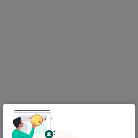
lek. dent. Monika Marut
·
Więcej
Stomatolog, Stomatolog dziecięcy
375 opinii
ul. Królewiecka 147 A, Wrocław
•
Mapa
ISPS Monika Marut
Konsultacja stomatologiczna
od 100 zł
Specjalista nie oferuje umawiania online pod tym adresem.
Poproś o wizytę