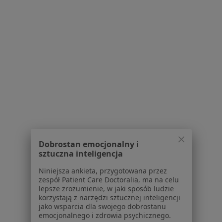
Poproś o wizytę
1
2
3
4
5
6
7
Powiązane wyszukiwania
|
Oferty pracy - Stomatolog
W pobliżu Obornik Śląskich
Stomatolodzy w Wrocławiu
Stomatolodzy w Oławie
Dobrostan emocjonalny i
Stomatolodzy w Oleśnicy
sztuczna inteligencja
Stomatolodzy w Bielanach Wrocławskich
Niniejsza ankieta, przygotowana przez
zespół Patient Care Doctoralia, ma na celu
Stomatolodzy w Brzegu Dolnemu
lepsze zrozumienie, w jaki sposób ludzie
korzystają z narzędzi sztucznej inteligencji
Więcej (14)
jako wsparcia dla swojego dobrostanu
Więcej w kategorii: W pobliżu Obornik Śląskic
emocjonalnego i zdrowia psychicznego.