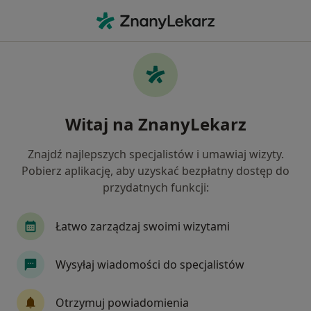
Me
Stomatolog • Oborniki Śląskie, dolnośląskie
Filtry
Ubezpieczenie
Mapa
Polecani stomatolodzy w Obornikach
Witaj na ZnanyLekarz
Śląskich
Jak działają wyniki wyszukiwania
Znajdź najlepszych specjalistów i umawiaj wizyty.
Pobierz aplikację, aby uzyskać bezpłatny dostęp do
przydatnych funkcji:
Wybierz swoje ubezpieczenie
Łatwo zarządzaj swoimi wizytami
Wysyłaj wiadomości do specjalistów
Otrzymuj powiadomienia