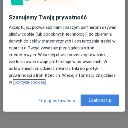
lek. dent. Marta Bobińska
·
Więcej
Stomatolog
Szanujemy Twoją prywatność
39 opinii
Akceptując, pozwalasz nam i naszym partnerom używać
Ossolińskiego 2C/U2, Brzeg Dolny
•
Mapa
plików cookie (lub podobnych technologii) do zbierania
Dental Estetika
danych do celów statystycznych i dostarczania treści w
Konsultacja stomatologiczna
170 zł
oparciu o Twoje zwyczaje przeglądania stron
internetowych. W każdej chwili możesz sprawdzić i
Specjalista nie oferuje umawiania online pod tym adresem.
zaktualizować swoje preferencje w ustawieniach. W
ustawieniach znajdziesz również linki do polityk
Poproś o wizytę
prywatności stron trzecich. Więcej informacji znajdziesz
w
polityka cookies
Zaakceptuj
Edytuj ustawienia