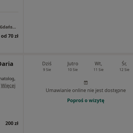
Centrum Medyczne LUX MED Stomatologia Gdańsk - Al. Zwycięstwa 49
od 70 zł
Daria
Dziś
Jutro
Wt,
Śr,
9 Sie
10 Sie
11 Sie
12 Sie
matolog,
·
Więcej
Umawianie online nie jest dostępne
Poproś o wizytę
200 zł