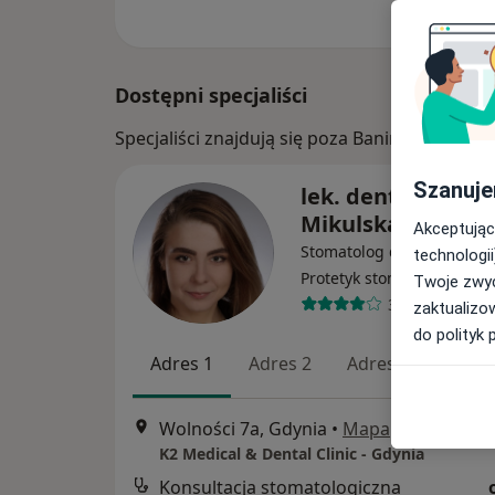
Dostępni specjaliści
Specjaliści znajdują się poza Banino, pomors
Szanuje
lek. dent. Martyn
Mikulska
Akceptując
Stomatolog dziecięcy, Sto
technologii
Protetyk stomatologiczny
Twoje zwyc
37 opinii
zaktualizo
do polityk 
Adres 1
Adres 2
Adres 3
Wolności 7a, Gdynia
•
Mapa
K2 Medical & Dental Clinic - Gdynia
Konsultacja stomatologiczna