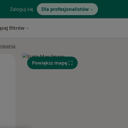
Zaloguj się
Dla profesjonalistów
ęcej filtrów
ukiwania
Czw,
Pt,
Sob,
Powiększ mapę
13 Sie
14 Sie
15 Sie