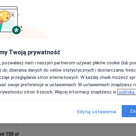
kie, w obszarach bliskich Twojemu wyszukiwaniu.
my Twoją prywatność
a
Dziś
Jutro
Wt,
Śr,
9 Sie
10 Sie
11 Sie
12 Sie
, pozwalasz nam i naszym partnerom używać plików cookie (lub p
matolog,
) do zbierania danych do celów statystycznych i dostarczania treśc
·
Więcej
zaje przeglądania stron internetowych. W każdej chwili możesz spr
Umawianie online nie jest dostępne
wać swoje preferencje w ustawieniach. W ustawieniach znajdziesz ró
Poproś o wizytę
prywatności stron trzecich. Więcej informacji znajdziesz w
polityka
Za
Edytuj ustawienia
od 150 zł