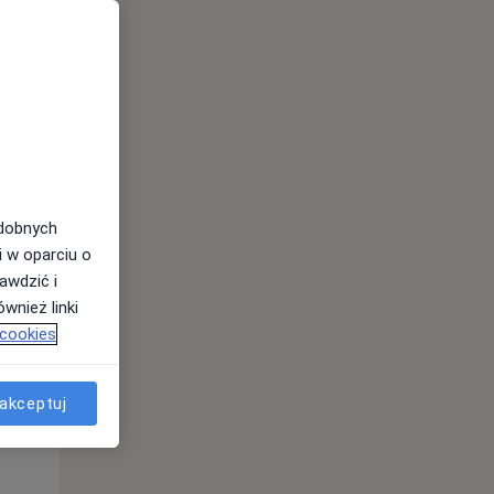
Czw,
Pt,
Sob,
13 Sie
14 Sie
15 Sie
odobnych
i w oparciu o
awdzić i
wnież linki
 cookies
akceptuj