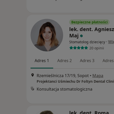
Bezpieczne płatności
lek. dent. Agnies
Maj
·
Wi
Stomatolog dziecięcy
20 opinii
Adres 1
Adres 2
Adres 3
Adres
Rzemieślnicza 17/19, Sopot
•
Mapa
Projektanci Uśmiechu Dr Foltyn Dental Clini
Konsultacja stomatologiczna
lek. dent. Roma