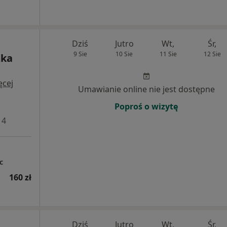
Dziś
Jutro
Wt,
Śr,
9 Sie
10 Sie
11 Sie
12 Sie
zka
ęcej
Umawianie online nie jest dostępne
Poproś o wizytę
 4
c
160 zł
Dziś
Jutro
Wt,
Śr,