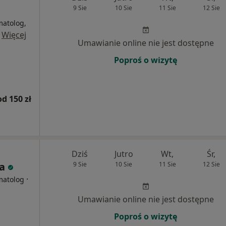
9 Sie
10 Sie
11 Sie
12 Sie
matolog,
·
Więcej
Umawianie online nie jest dostępne
Poproś o wizytę
od 150 zł
Dziś
Jutro
Wt,
Śr,
a
9 Sie
10 Sie
11 Sie
12 Sie
·
matolog
Umawianie online nie jest dostępne
Poproś o wizytę