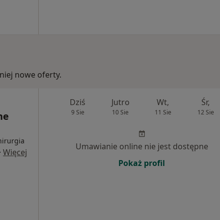
iej nowe oferty.
Dziś
Jutro
Wt,
Śr,
9 Sie
10 Sie
11 Sie
12 Sie
ne
hirurgia
Umawianie online nie jest dostępne
·
Więcej
Pokaż profil