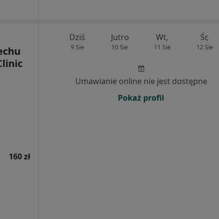
Dziś
Jutro
Wt,
Śr,
9 Sie
10 Sie
11 Sie
12 Sie
echu
linic
Umawianie online nie jest dostępne
Pokaż profil
160 zł