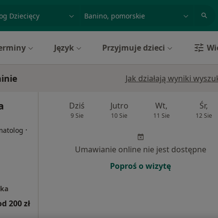
acja, badanie lub nazwisko
miasto lub dzielnica
erminy
Język
Przyjmuje dzieci
Wi
inie
Jak działają wyniki wysz
a
Dziś
Jutro
Wt,
Śr,
9 Sie
10 Sie
11 Sie
12 Sie
·
matolog
Umawianie online nie jest dostępne
Poproś o wizytę
ska
od 200 zł