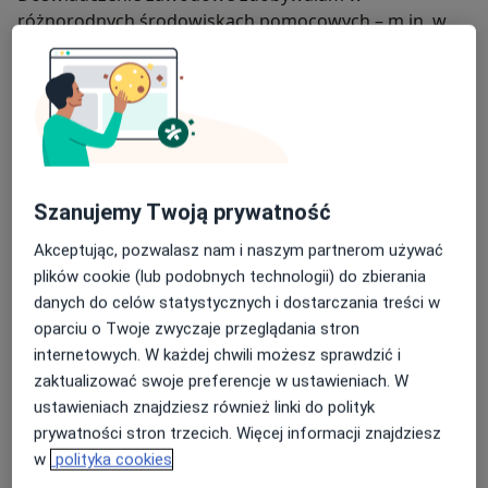
różnorodnych środowiskach pomocowych – m.in. w
Domu Pomocy Społecznej, Areszcie Śledczym oraz
szkołach podstawowych. Praca z osobami w różnych
momentach życia, mierzącymi się z odmiennymi
trudnościami, nauczyła mnie elastyczności, uważności
i patrzenia na problemy z szerokiej, systemowej
perspektywy. Dzięki temu potrafię dostosować sposób
pracy do indywidualnych potrzeb klienta, jego
Szanujemy Twoją prywatność
Szczególnie bliska jest mi tematyka relacji, bliskości i
możliwości oraz aktualnej sytuacji życiowej.
poczucia własnej wartości. W kontakcie
Akceptując, pozwalasz nam i naszym partnerom używać
terapeutycznym stawiam na autentyczną, bezpieczną i
plików cookie (lub podobnych technologii) do zbierania
opartą na zaufaniu relację, w której można otwarcie
danych do celów statystycznych i dostarczania treści w
mówić o trudnościach, wątpliwościach, potrzebach i
oparciu o Twoje zwyczaje przeglądania stron
emocjach – także tych, które bywają trudne lub
internetowych. W każdej chwili możesz sprawdzić i
wstydliwe. Łączę wiedzę naukową z empatią,
zaktualizować swoje preferencje w ustawieniach. W
uważnością i szacunkiem dla tempa oraz granic
ustawieniach znajdziesz również linki do polityk
klienta.
Pracuję z osobami dorosłymi, młodzieżą oraz dziećmi
prywatności stron trzecich. Więcej informacji znajdziesz
od 7. roku życia. Wspieram w obszarach takich jak:
w
polityka cookies
trudności emocjonalne, problemy w relacjach, niskie