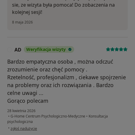
sie, ze wizyta była pomoca! Do zobaczenia na
kolejnej sesji!
8 maja 2026
AD
Weryfikacja wizyty
A
Bardzo empatyczna osoba , można odczuć
zrozumienie oraz chęć pomocy .
Rzetelność, profesjonalizm , ciekawe spojrzenie
na problemy oraz ich rozwiązania . Bardzo
celne uwagi ...
Gorąco polecam
28 kwietnia 2026
•
G-Home Centrum Psychologiczno-Medyczne
•
Konsultacja
psychologiczna
w opinii użytkownika AD
•
zgłoś nadużycie