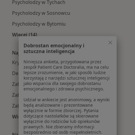
Psycholodzy w Tychach
Psycholodzy w Sosnowcu
Psycholodzy w Bytomiu
Więcej (14)
Więcej w kategorii: W pobliżu Chorzowa
Dobrostan emocjonalny i
sztuczna inteligencja
Najczęście leczone choroby
Niniejsza ankieta, przygotowana przez
Kryzys emocjonalny w Chorzowie
zespół Patient Care Doctoralia, ma na celu
lepsze zrozumienie, w jaki sposób ludzie
Depresja w Chorzowie
korzystają z narzędzi sztucznej inteligencji
jako wsparcia dla swojego dobrostanu
Zaburzenia emocjonalne w Chorzowie
emocjonalnego i zdrowia psychicznego.
Zaburzenia lękowe w Chorzowie
Udział w ankiecie jest anonimowy, a wyniki
będą analizowane i prezentowane
Zaburzenia nastroju w Chorzowie
wyłącznie w formie zbiorczej. Pytania
dotyczące nastolatków są skierowane
Więcej (15)
wyłącznie do rodziców lub opiekunów
Więcej w kategorii: Najczęście leczone chorob
prawnych. Nie zbieramy informacji
bezpośrednio od osób niepełnoletnich.
Najpopularniejsze ubezpieczenia