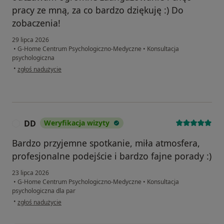
pracy ze mną, za co bardzo dziękuję :) Do
zobaczenia!
29 lipca 2026
•
G-Home Centrum Psychologiczno-Medyczne
•
Konsultacja
psychologiczna
w opinii użytkownika Oskar
•
zgłoś nadużycie
DD
Weryfikacja wizyty
D
Bardzo przyjemne spotkanie, miła atmosfera,
profesjonalne podejście i bardzo fajne porady :)
23 lipca 2026
•
G-Home Centrum Psychologiczno-Medyczne
•
Konsultacja
psychologiczna dla par
w opinii użytkownika DD
•
zgłoś nadużycie