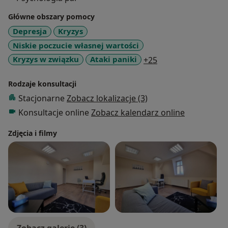
Główne obszary pomocy
Depresja
Kryzys
Niskie poczucie własnej wartości
a11y_sr_more_dis
Kryzys w związku
Ataki paniki
+25
Rodzaje konsultacji
Stacjonarne
Zobacz lokalizacje (3)
Konsultacje online
Zobacz kalendarz online
Zdjęcia i filmy
Zobacz galerię (3)