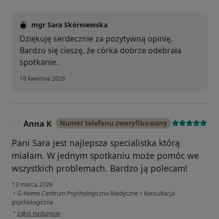
mgr Sara Skórniewska
Dziękuję serdecznie za pozytywną opinię.
Bardzo się cieszę, że córka dobrze odebrała
spotkanie.
18 kwietnia 2026
Anna K
Numer telefonu zweryfikowany
A
Pani Sara jest najlepsza specialistka którą
miałam. W jednym spotkaniu może pomóc we
wszystkich problemach. Bardzo ją polecam!
13 marca 2026
•
G-Home Centrum Psychologiczno-Medyczne
•
Konsultacja
psychologiczna
w opinii użytkownika Anna K
•
zgłoś nadużycie