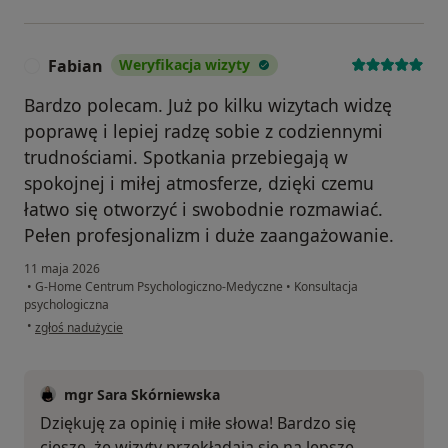
Fabian
Weryfikacja wizyty
F
Bardzo polecam. Już po kilku wizytach widzę
poprawę i lepiej radzę sobie z codziennymi
trudnościami. Spotkania przebiegają w
spokojnej i miłej atmosferze, dzięki czemu
łatwo się otworzyć i swobodnie rozmawiać.
Pełen profesjonalizm i duże zaangażowanie.
11 maja 2026
•
G-Home Centrum Psychologiczno-Medyczne
•
Konsultacja
psychologiczna
w opinii użytkownika Fabian
•
zgłoś nadużycie
mgr Sara Skórniewska
Dziękuję za opinię i miłe słowa! Bardzo się
cieszę, że wizyty przekładają się na lepsze