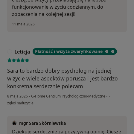
funkcjonowanie w życiu codziennym, do
zobaczenia na kolejnej sesji!
11 maja 2026
Leticja
Płatność i wizyta zweryfikowane
L
Sara to bardzo dobry psycholog na jednej
wizycie wiele aspektów porusza i jest bardzo
konkretna serdecznie polecam
8 maja 2026
•
G-Home Centrum Psychologiczno-Medyczne
•
•
w opinii użytkownika Leticja
zgłoś nadużycie
mgr Sara Skórniewska
Dziekuje serdecznie za pozytywną opinię, Ciesze