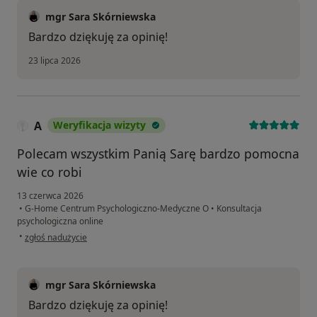
mgr Sara Skórniewska
Bardzo dziękuję za opinię!
23 lipca 2026
A
Weryfikacja wizyty
Polecam wszystkim Panią Sarę bardzo pomocna
wie co robi
13 czerwca 2026
•
G-Home Centrum Psychologiczno-Medyczne O
•
Konsultacja
psychologiczna online
w opinii użytkownika A
•
zgłoś nadużycie
mgr Sara Skórniewska
Bardzo dziękuję za opinię!