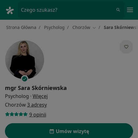
Me
Czego szukasz?
Strona Główna
Psycholog
Chorzów
Sara Skórniews
Zmień miasto
mgr
Sara Skórniewska
O specjalizacjach
Psycholog
·
Więcej
Chorzów
3 adresy
9 opinii
Umów wizytę