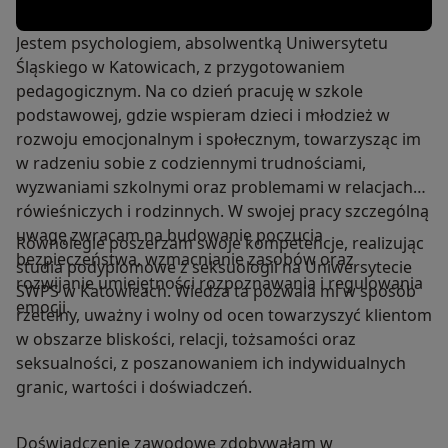
Jestem psychologiem, absolwentką Uniwersytetu
Śląskiego w Katowicach, z przygotowaniem
pedagogicznym. Na co dzień pracuję w szkole
podstawowej, gdzie wspieram dzieci i młodzież w
rozwoju emocjonalnym i społecznym, towarzysząc im
w radzeniu sobie z codziennymi trudnościami,
wyzwaniami szkolnymi oraz problemami w relacjach
rówieśniczych i rodzinnych. W swojej pracy szczególną
uwagę zwracam na budowanie poczucia
Równolegle poszerzam swoje kompetencje, realizując
bezpieczeństwa, wzmacnianie zasobów oraz
studia podyplomowe z seksuologii na Uniwersytecie
rozwijanie umiejętności rozpoznawania i regulowania
SWPS w Katowicach. Wiedza ta pozwala mi w sposób
emocji.
rzetelny, uważny i wolny od ocen towarzyszyć klientom
w obszarze bliskości, relacji, tożsamości oraz
seksualności, z poszanowaniem ich indywidualnych
granic, wartości i doświadczeń.
Doświadczenie zawodowe zdobywałam w