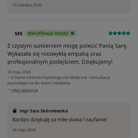
13 czerwca 2026
MK
Weryfikacja wizyty
M
Z czystym sumieniem mogę polecić Panią Sarę.
Wykazała się niezwykłą empatią oraz
profesjonalnym podejściem. Dziękujemy!
26 maja 2026
•
G-Home Centrum Psychologiczno-Medyczne
•
Konsultacja
psychologiczna dla dzieci i młodzieży
w opinii użytkownika MK
•
zgłoś nadużycie
mgr Sara Skórniewska
Bardzo dziękuję za miłe słowa i zaufanie!
26 maja 2026