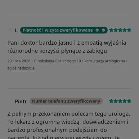
L
Płatność i wizyta zweryfikowane
Pani doktor bardzo jasno i z empatią wyjaśnia
różnorodne korzyści płynące z zabiegu
29 lipca 2026
•
Ginekologia Branickiego 10
•
konsultacja urologiczna
•
w opinii użytkownika L
zgłoś nadużycie
Piotr
Numer telefonu zweryfikowany
P
Z pełnym przekonaniem polecam tego urologa.
To lekarz z ogromną wiedzą, doświadczeniem i
bardzo profesjonalnym podejściem do
pacjenta. Już od pierwszej wizyty czułem, że