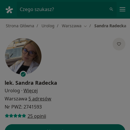
Me
Czego szukasz?
Strona Główna
Urolog
Warszawa
Sandra Radecka
Zmień miasto
lek.
Sandra Radecka
O specjalizacjach
Urolog
·
Więcej
Warszawa
5 adresów
Nr PWZ: 2741593
25 opinii