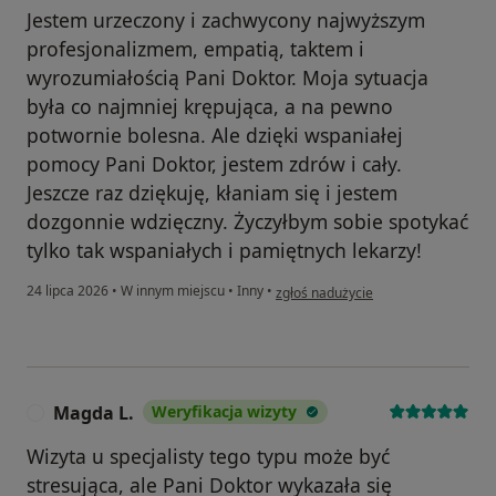
Jestem urzeczony i zachwycony najwyższym
profesjonalizmem, empatią, taktem i
wyrozumiałością Pani Doktor. Moja sytuacja
była co najmniej krępująca, a na pewno
potwornie bolesna. Ale dzięki wspaniałej
pomocy Pani Doktor, jestem zdrów i cały.
Jeszcze raz dziękuję, kłaniam się i jestem
dozgonnie wdzięczny. Życzyłbym sobie spotykać
tylko tak wspaniałych i pamiętnych lekarzy!
w opinii użytkownika Michał Stojecki
24 lipca 2026
•
W innym miejscu
•
Inny
•
zgłoś nadużycie
Magda L.
Weryfikacja wizyty
M
Wizyta u specjalisty tego typu może być
stresująca, ale Pani Doktor wykazała się