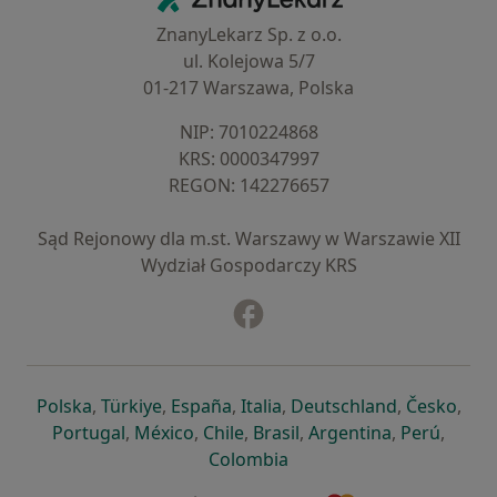
ZnanyLekarz Sp. z o.o.
ul. Kolejowa 5/7
01-217 Warszawa, Polska
NIP: ⁠7010224868
KRS: ⁠0000347997
REGON: ⁠142276657
Sąd Rejonowy dla m.st. Warszawy w Warszawie XII
Wydział Gospodarczy KRS
Facebook
otwiera się w nowej karcie
otwiera się w nowej karcie
otwiera się w nowej karcie
otwiera się w nowej karcie
otwiera się w nowej karci
otwiera się
otwi
Polska
,
Türkiye
,
España
,
Italia
,
Deutschland
,
Česko
,
otwiera się w nowej karcie
otwiera się w nowej karcie
otwiera się w nowej karcie
otwiera się w nowej kar
otwiera się 
otwier
Portugal
,
México
,
Chile
,
Brasil
,
Argentina
,
Perú
,
otwiera się w nowej karc
Colombia