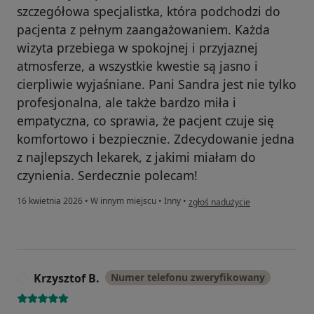
szczegółowa specjalistka, która podchodzi do
pacjenta z pełnym zaangażowaniem. Każda
wizyta przebiega w spokojnej i przyjaznej
atmosferze, a wszystkie kwestie są jasno i
cierpliwie wyjaśniane. Pani Sandra jest nie tylko
profesjonalna, ale także bardzo miła i
empatyczna, co sprawia, że pacjent czuje się
komfortowo i bezpiecznie. Zdecydowanie jedna
z najlepszych lekarek, z jakimi miałam do
czynienia. Serdecznie polecam!
w opinii użytkownika Teresa
16 kwietnia 2026
•
W innym miejscu
•
Inny
•
zgłoś nadużycie
Krzysztof B.
Numer telefonu zweryfikowany
K