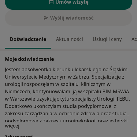
Umów wizytę
Wyślij wiadomość
Doświadczenie
Aktualności
Usługi i ceny
Ad
Moje doświadczenie
Jestem absolwentka kierunku lekarskiego na Śląskim
Uniwersytecie Medycznym w Zabrzu. Specjalizacje z
urologii rozpoczęłam w szpitalu klinicznym w
Niemczech, kontynuowałam ją w szpitalu PIM MSWiA
w Warszawie uzyskując tytuł specjalisty Urologii FEBU.
Dodatkowo ukończyłam studia podyplomowe z
zakresu zarządzania w ochronie zdrowia oraz studia
podyplomowe z zakresu uroginekologii oraz estetyki
O mnie
więcej
lekarskiej. W roku 2020 uzyskałam honorowa odznakę
za zasługi w ochronie zdrowia od Ministra Zdrowia.
Zakres porad