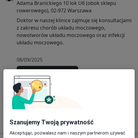
Adama Branickiego 10 lok U6 (obok sklepu
rowerowego), 02-972 Warszawa
Doktor w naszej klinice zajmuje się konsultacjami
z zakresu chorób układu moczowego,
nowotworów układu moczowego oraz infekcji
układu moczowego.
08/09/2025
Szanujemy Twoją prywatność
Akceptując, pozwalasz nam i naszym partnerom używać