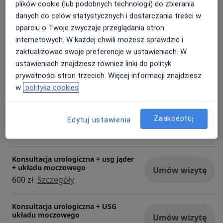
plików cookie (lub podobnych technologii) do zbierania
Usługi i ceny
danych do celów statystycznych i dostarczania treści w
oparciu o Twoje zwyczaje przeglądania stron
Konsultacja urologiczna
Umów wizytę
internetowych. W każdej chwili możesz sprawdzić i
Od 300 zł
Szczegóły
zaktualizować swoje preferencje w ustawieniach. W
ustawieniach znajdziesz również linki do polityk
Cewnikowanie pęcherza
prywatności stron trzecich. Więcej informacji znajdziesz
moczowego
Umów wizytę
w
polityka cookies
200 zł
Szczegóły
Zaakceptuj
Konsultacja urologiczna + USG
Edytuj ustawienia
Umów wizytę
600 zł
Szczegóły
Konsultacja urologiczna + usg jąder
+ układu moczowego
Umów wizytę
600 zł
Szczegóły
Konsultacja urologiczna + USG
układu moczowego
Umów wizytę