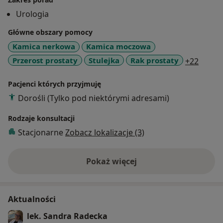
Zajmuję się konsultacjami z zakresu chorób układu
Urologia
moczowego, nowotworów układu moczowego oraz
Główne obszary pomocy
infekcji układu moczowego. Konsultacji udzielam w
języku polskim, niemieckim oraz angielskim. Stale
Kamica nerkowa
Kamica moczowa
uczestniczę w konferencjach krajowych oraz
a11y_
Przerost prostaty
Stulejka
Rak prostaty
+22
zagranicznych.Zależy mi aby każda wizyta przebiegała
w przyjaznej, spokojnej i swobodnej atmosferze.
Pacjenci których przyjmuję
Dorośli (Tylko pod niektórymi adresami)
Rodzaje konsultacji
Stacjonarne
Zobacz lokalizacje (3)
Pokaż więcej
o doświadczeniu
Aktualności
lek. Sandra Radecka