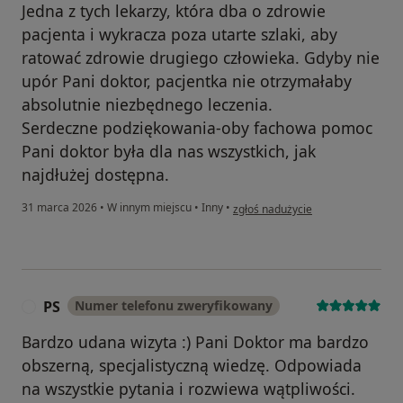
Jedna z tych lekarzy, która dba o zdrowie
pacjenta i wykracza poza utarte szlaki, aby
ratować zdrowie drugiego człowieka. Gdyby nie
upór Pani doktor, pacjentka nie otrzymałaby
absolutnie niezbędnego leczenia.
Serdeczne podziękowania-oby fachowa pomoc
Pani doktor była dla nas wszystkich, jak
najdłużej dostępna.
w opinii użytkownika Krzysztof B.
31 marca 2026
•
W innym miejscu
•
Inny
•
zgłoś nadużycie
PS
Numer telefonu zweryfikowany
P
Bardzo udana wizyta :) Pani Doktor ma bardzo
obszerną, specjalistyczną wiedzę. Odpowiada
na wszystkie pytania i rozwiewa wątpliwości.