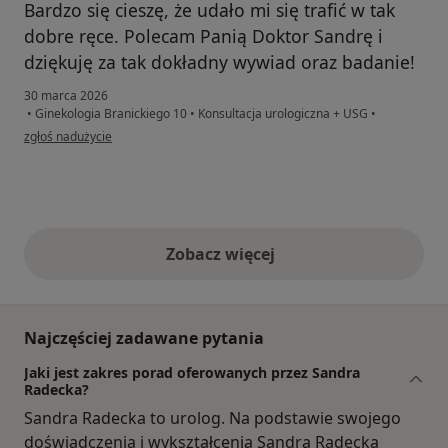
Bardzo się cieszę, że udało mi się trafić w tak
dobre ręce. Polecam Panią Doktor Sandrę i
dziękuję za tak dokładny wywiad oraz badanie!
30 marca 2026
•
Ginekologia Branickiego 10
•
Konsultacja urologiczna + USG
•
w opinii użytkownika PS
zgłoś nadużycie
Zobacz więcej
opinie powyżej
Najczęściej zadawane pytania
Jaki jest zakres porad oferowanych przez Sandra
Radecka?
Sandra Radecka to urolog. Na podstawie swojego
doświadczenia i wykształcenia Sandra Radecka