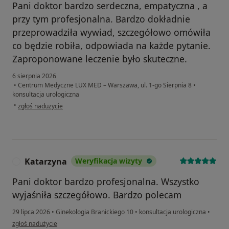
Pani doktor bardzo serdeczna, empatyczna , a
przy tym profesjonalna. Bardzo dokładnie
przeprowadziła wywiad, szczegółowo omówiła
co będzie robiła, odpowiada na każde pytanie.
Zaproponowane leczenie było skuteczne.
6 sierpnia 2026
•
Centrum Medyczne LUX MED – Warszawa, ul. 1-go Sierpnia 8
•
konsultacja urologiczna
w opinii użytkownika Aga
•
zgłoś nadużycie
Katarzyna
Weryfikacja wizyty
K
Pani doktor bardzo profesjonalna. Wszystko
wyjaśniła szczegółowo. Bardzo polecam
29 lipca 2026
•
Ginekologia Branickiego 10
•
konsultacja urologiczna
•
w opinii użytkownika Katarzyna
zgłoś nadużycie