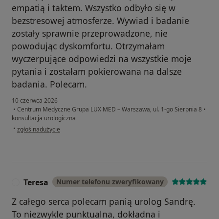
empatią i taktem. Wszystko odbyło się w
bezstresowej atmosferze. Wywiad i badanie
zostały sprawnie przeprowadzone, nie
powodując dyskomfortu. Otrzymałam
wyczerpujące odpowiedzi na wszystkie moje
pytania i zostałam pokierowana na dalsze
badania. Polecam.
10 czerwca 2026
•
Centrum Medyczne Grupa LUX MED – Warszawa, ul. 1-go Sierpnia 8
•
konsultacja urologiczna
w opinii użytkownika Magda L.
•
zgłoś nadużycie
Teresa
Numer telefonu zweryfikowany
T
Z całego serca polecam panią urolog Sandrę.
To niezwykle punktualna, dokładna i