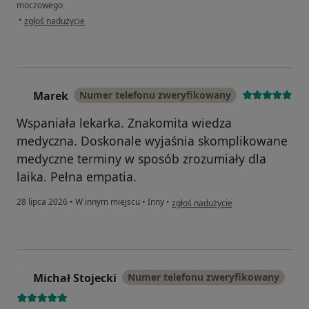
moczowego
w opinii użytkownika Piotr
•
zgłoś nadużycie
Marek
Numer telefonu zweryfikowany
M
Wspaniała lekarka. Znakomita wiedza
medyczna. Doskonale wyjaśnia skomplikowane
medyczne terminy w sposób zrozumiały dla
laika. Pełna empatia.
w opinii użytkownika Marek
28 lipca 2026
•
W innym miejscu
•
Inny
•
zgłoś nadużycie
Michał Stojecki
Numer telefonu zweryfikowany
M