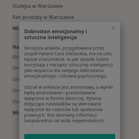
Stulejka w Warszawie
Rak prostaty w Warszawie
Więcej (15)
Dobrostan emocjonalny i
Więcej w kategorii: Najczęście leczone chorob
sztuczna inteligencja
Najpopularniejsze ubezpieczenia
Niniejsza ankieta, przygotowana przez
zespół Patient Care Doctoralia, ma na celu
Urolodzy z Medicover w Warszawie
lepsze zrozumienie, w jaki sposób ludzie
korzystają z narzędzi sztucznej inteligencji
Urolodzy z Allianz w Warszawie
jako wsparcia dla swojego dobrostanu
emocjonalnego i zdrowia psychicznego.
Urolodzy z INTER Polska w Warszawie
Udział w ankiecie jest anonimowy, a wyniki
Urolodzy z Signal Iduna w Warszawie
będą analizowane i prezentowane
wyłącznie w formie zbiorczej. Pytania
Urolodzy z Compensa w Warszawie
dotyczące nastolatków są skierowane
wyłącznie do rodziców lub opiekunów
Więcej (9)
prawnych. Nie zbieramy informacji
Więcej w kategorii: Najpopularniejsze ubezpie
bezpośrednio od osób niepełnoletnich.