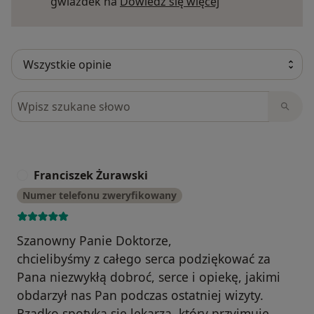
Dowiedz się więce
gwiazdek na
Dowiedz się więcej
Szukaj w opiniach
Franciszek Żurawski
F
Numer telefonu zweryfikowany
Szanowny Panie Doktorze,
chcielibyśmy z całego serca podziękować za
Pana niezwykłą dobroć, serce i opiekę, jakimi
obdarzył nas Pan podczas ostatniej wizyty.
Rzadko spotyka się lekarza, który przyjmuje