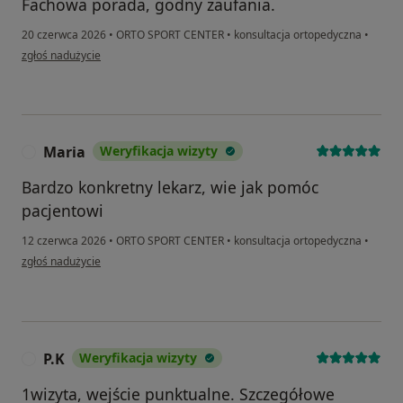
Fachowa porada, godny zaufania.
20 czerwca 2026
•
ORTO SPORT CENTER
•
konsultacja ortopedyczna
•
w opinii użytkownika Grzegorz
zgłoś nadużycie
Maria
Weryfikacja wizyty
M
Bardzo konkretny lekarz, wie jak pomóc
pacjentowi
12 czerwca 2026
•
ORTO SPORT CENTER
•
konsultacja ortopedyczna
•
w opinii użytkownika Maria
zgłoś nadużycie
P.K
Weryfikacja wizyty
P
1wizyta, wejście punktualne. Szczegółowe