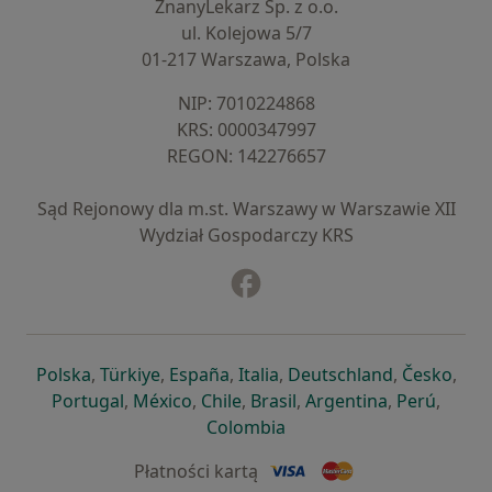
ZnanyLekarz Sp. z o.o.
ul. Kolejowa 5/7
01-217 Warszawa, Polska
NIP: ⁠7010224868
KRS: ⁠0000347997
REGON: ⁠142276657
Sąd Rejonowy dla m.st. Warszawy w Warszawie XII
Wydział Gospodarczy KRS
Facebook
otwiera się w nowej karcie
otwiera się w nowej karcie
otwiera się w nowej karcie
otwiera się w nowej karcie
otwiera się w nowej karci
otwiera się
otwi
Polska
,
Türkiye
,
España
,
Italia
,
Deutschland
,
Česko
,
otwiera się w nowej karcie
otwiera się w nowej karcie
otwiera się w nowej karcie
otwiera się w nowej kar
otwiera się 
otwier
Portugal
,
México
,
Chile
,
Brasil
,
Argentina
,
Perú
,
otwiera się w nowej karc
Colombia
Płatności kartą