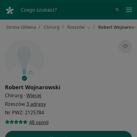
Me
Czego szukasz?
Strona Główna
Chirurg
Rzeszów
Robert Wojnarows
Zmień miasto
Robert Wojnarowski
O specjalizacjach
Chirurg
·
Więcej
Rzeszów
3 adresy
Nr PWZ: 2125784
48 opinii