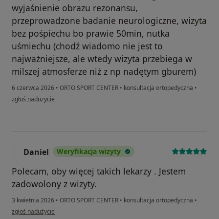
wyjaśnienie obrazu rezonansu,
przeprowadzone badanie neurologiczne, wizyta
bez pośpiechu bo prawie 50min, nutka
uśmiechu (chodź wiadomo nie jest to
najważniejsze, ale wtedy wizyta przebiega w
milszej atmosferze niż z np nadętym gburem)
6 czerwca 2026
•
ORTO SPORT CENTER
•
konsultacja ortopedyczna
•
w opinii użytkownika P.K
zgłoś nadużycie
Daniel
Weryfikacja wizyty
D
Polecam, oby więcej takich lekarzy . Jestem
zadowolony z wizyty.
3 kwietnia 2026
•
ORTO SPORT CENTER
•
konsultacja ortopedyczna
•
w opinii użytkownika Daniel
zgłoś nadużycie