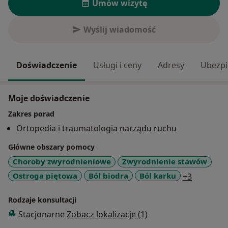
Umów wizytę
Wyślij wiadomość
Doświadczenie
Usługi i ceny
Adresy
Ubezpi
Moje doświadczenie
Zakres porad
Ortopedia i traumatologia narządu ruchu
Główne obszary pomocy
Choroby zwyrodnieniowe
Zwyrodnienie stawów
a11y_sr_
Ostroga piętowa
Ból biodra
Ból karku
+3
Rodzaje konsultacji
Stacjonarne
Zobacz lokalizacje (1)