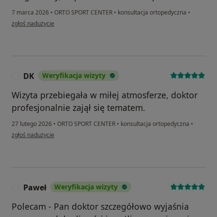
7 marca 2026
•
ORTO SPORT CENTER
•
konsultacja ortopedyczna
•
w opinii użytkownika Anonim
zgłoś nadużycie
DK
Weryfikacja wizyty
D
Wizyta przebiegała w miłej atmosferze, doktor
profesjonalnie zajął się tematem.
27 lutego 2026
•
ORTO SPORT CENTER
•
konsultacja ortopedyczna
•
w opinii użytkownika DK
zgłoś nadużycie
Paweł
Weryfikacja wizyty
P
Polecam - Pan doktor szczegółowo wyjaśnia