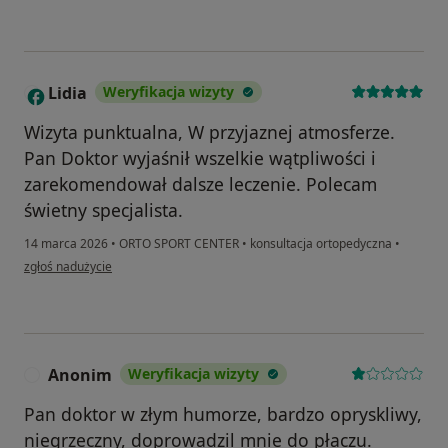
Lidia
Weryfikacja wizyty
L
Wizyta punktualna, W przyjaznej atmosferze.
Pan Doktor wyjaśnił wszelkie wątpliwości i
zarekomendował dalsze leczenie. Polecam
świetny specjalista.
14 marca 2026
•
ORTO SPORT CENTER
•
konsultacja ortopedyczna
•
w opinii użytkownika Lidia
zgłoś nadużycie
Anonim
Weryfikacja wizyty
A
Pan doktor w złym humorze, bardzo opryskliwy,
niegrzeczny, doprowadzil mnie do płaczu.