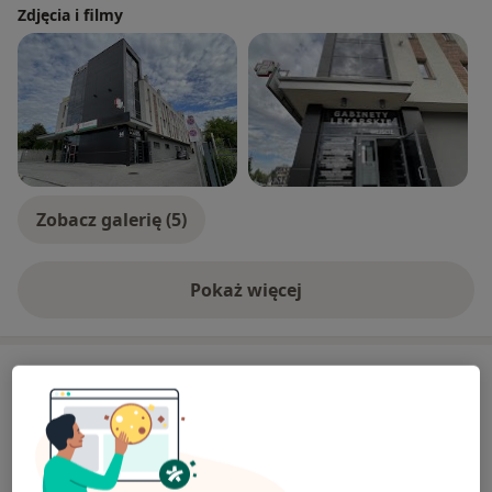
Zdjęcia i filmy
Zobacz galerię (5)
Pokaż więcej
o doświadczeniu
Usługi i ceny
Konsultacja ortopedyczna
Umów wizytę
280 zł
Szczegóły