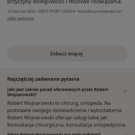
przyczyny dolegliwości i możliwe rozwiązania.
10 stycznia 2026
•
ORTO SPORT CENTER
•
konsultacja ortopedyczna
•
w opinii użytkownika Paweł
zgłoś nadużycie
Zobacz więcej
opinie powyżej
Najczęściej zadawane pytania
Jaki jest zakres porad oferowanych przez Robert
Wojnarowski?
Robert Wojnarowski to chirurg, ortopeda. Na
podstawie swojego doświadczenia i wykształcenia
Robert Wojnarowski oferuje usługi takie jak:
Konsultacja chirurgiczna, konsultacja ortopedyczna.
Gdzie Robert Wojnarowski ma swój gabinet?