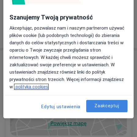
Konsultacja chirurgiczna
Szczegóły
Szanujemy Twoją prywatność
Akceptując, pozwalasz nam i naszym partnerom używać
plików cookie (lub podobnych technologii) do zbierania
W jaki sposób ustalane są ceny?
danych do celów statystycznych i dostarczania treści w
oparciu o Twoje zwyczaje przeglądania stron
internetowych. W każdej chwili możesz sprawdzić i
Adresy (3)
zaktualizować swoje preferencje w ustawieniach. W
ustawieniach znajdziesz również linki do polityk
Adres 1
Adres 2
Adres 3
prywatności stron trzecich. Więcej informacji znajdziesz
w
polityka cookies
ORTO SPORT CENTER
Lwowska 64/205,
35-301
Rzeszów
Zaakceptuj
Edytuj ustawienia
Powiększ mapę
otwiera się w nowej karcie