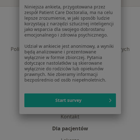
Niniejsza ankieta, przygotowana przez
zespół Patient Care Doctoralia, ma na celu
Serwis
lepsze zrozumienie, w jaki sposób ludzie
korzystają z narzędzi sztucznej inteligencji
Regulamin
jako wsparcia dla swojego dobrostanu
Polityka prywatności pacjentów
emocjonalnego i zdrowia psychicznego.
Polityka prywatności profesjonalistów
Udział w ankiecie jest anonimowy, a wyniki
Polityka prywatności dla profesjonalistów, których
będą analizowane i prezentowane
dane pozyskaliśmy samodzielnie
wyłącznie w formie zbiorczej. Pytania
dotyczące nastolatków są skierowane
Polityka cookies
wyłącznie do rodziców lub opiekunów
Jak działają wyniki wyszukiwania
prawnych. Nie zbieramy informacji
Dostępność
bezpośrednio od osób niepełnoletnich.
O nas
Praca
Rekrutujemy!
Start survey
Partnerzy
Centrum prasowe
Kontakt
Dla pacjentów