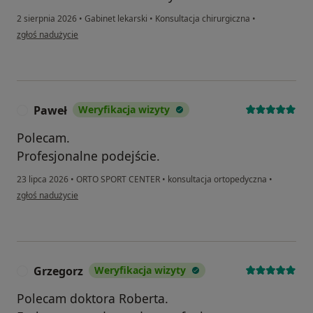
2 sierpnia 2026
•
Gabinet lekarski
•
Konsultacja chirurgiczna
•
w opinii użytkownika Franciszek Żurawski
zgłoś nadużycie
Paweł
Weryfikacja wizyty
P
Polecam.
Profesjonalne podejście.
23 lipca 2026
•
ORTO SPORT CENTER
•
konsultacja ortopedyczna
•
w opinii użytkownika Paweł
zgłoś nadużycie
Grzegorz
Weryfikacja wizyty
G
Polecam doktora Roberta.