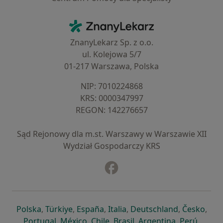
Kontakt
ZnanyLekarz - Strona główna
ZnanyLekarz Sp. z o.o.
ul. Kolejowa 5/7
01-217 Warszawa, Polska
NIP: ⁠7010224868
KRS: ⁠0000347997
REGON: ⁠142276657
Sąd Rejonowy dla m.st. Warszawy w Warszawie XII
Wydział Gospodarczy KRS
Facebook
otwiera się w nowej karcie
otwiera się w nowej karcie
otwiera się w nowej karcie
otwiera się w nowej karcie
otwiera się w nowej karci
otwiera się
otwi
Polska
,
Türkiye
,
España
,
Italia
,
Deutschland
,
Česko
,
otwiera się w nowej karcie
otwiera się w nowej karcie
otwiera się w nowej karcie
otwiera się w nowej kar
otwiera się 
otwier
Portugal
,
México
,
Chile
,
Brasil
,
Argentina
,
Perú
,