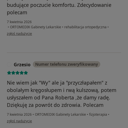
budujące poczucie komfortu. Zdecydowanie
polecam
7 kwietnia 2026
•
ORTOMEDIK Gabinety Lekarskie
•
rehabilitacja ortopedyczna
•
w opinii użytkownika Katarzyna B-S
zgłoś nadużycie
Grzesio
Numer telefonu zweryfikowany
G
Nie wiem jak "Wy" ale ja "przyczłapałem" z
obolałym kręgosłupem i rwą kulszową, potem
usłyszałem od Pana Roberta ,że damy radę.
Dziękuję za powrót do zdrowia. Polecam
7 kwietnia 2026
•
ORTOMEDIK Gabinety Lekarskie
•
fizjoterapia
•
w opinii użytkownika Grzesio
zgłoś nadużycie