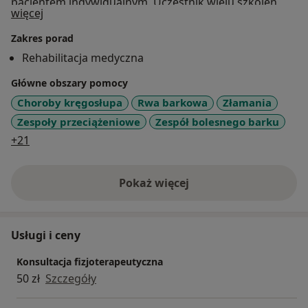
pacjentem indywidualnym. Uczestnik wielu szkoleń,
O mnie
więcej
kursów i konferencji z zakresu fizjoterapii, terapii
manualnej i zdrowia publicznego; stale podnoszący
Zakres porad
swoje kwalifikacje.Wykładowca akademicki. Zwolennik
Rehabilitacja medyczna
wszelkiej aktywności fizycznej, instruktor
Główne obszary pomocy
narciarstwa,pływania szermierki, ratownik WOPR.
Choroby kręgosłupa
Rwa barkowa
Złamania
Zespoły przeciążeniowe
Zespół bolesnego barku
a11y_sr_more_diseases
+21
Pokaż więcej
o doświadczeniu
Usługi i ceny
Konsultacja fizjoterapeutyczna
50 zł
Szczegóły