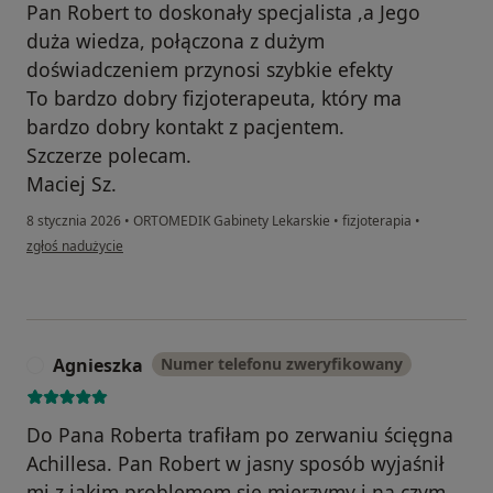
Pan Robert to doskonały specjalista ,a Jego
duża wiedza, połączona z dużym
doświadczeniem przynosi szybkie efekty
To bardzo dobry fizjoterapeuta, który ma
bardzo dobry kontakt z pacjentem.
Szczerze polecam.
Maciej Sz.
8 stycznia 2026
•
ORTOMEDIK Gabinety Lekarskie
•
fizjoterapia
•
w opinii użytkownika MACIEJ
zgłoś nadużycie
Agnieszka
Numer telefonu zweryfikowany
A
Do Pana Roberta trafiłam po zerwaniu ścięgna
Achillesa. Pan Robert w jasny sposób wyjaśnił
mi z jakim problemem się mierzymy i na czym