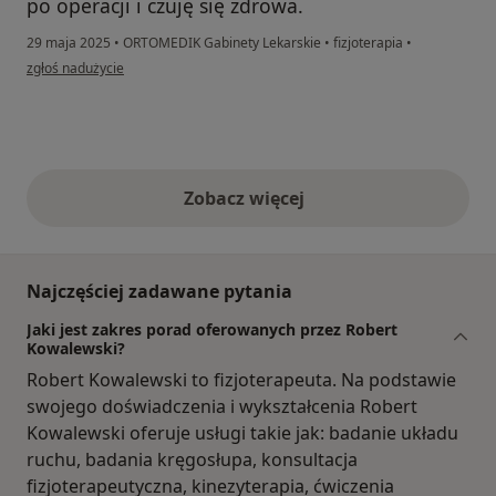
po operacji i czuję się zdrowa.
29 maja 2025
•
ORTOMEDIK Gabinety Lekarskie
•
fizjoterapia
•
w opinii użytkownika J.P.
zgłoś nadużycie
Zobacz więcej
opinie powyżej
Najczęściej zadawane pytania
Jaki jest zakres porad oferowanych przez Robert
Kowalewski?
Robert Kowalewski to fizjoterapeuta. Na podstawie
swojego doświadczenia i wykształcenia Robert
Kowalewski oferuje usługi takie jak: badanie układu
ruchu, badania kręgosłupa, konsultacja
fizjoterapeutyczna, kinezyterapia, ćwiczenia