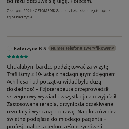
od razu odczuwa się ulgę. Polecam.
7 sierpnia 2026
•
ORTOMEDIK Gabinety Lekarskie
•
fizjoterapia
•
w opinii użytkownika Piotr Bursa
zgłoś nadużycie
Katarzyna B-S
Numer telefonu zweryfikowany
K
Chciałabym bardzo podziękować za wizytę.
Trafiliśmy z 10-latką z naciągniętym ścięgnem
Achillesa i od początku widać było dużą
dokładność – fizjoterapeuta przeprowadził
szczegółowy wywiad i wszystko jasno wyjaśnił.
Zastosowana terapia, przyniosła oczekiwane
rezultaty i wyraźną poprawę. Na plus również
świetne podejście do młodego pacjenta –
profesjonalne, a jednocześnie życzliwe i