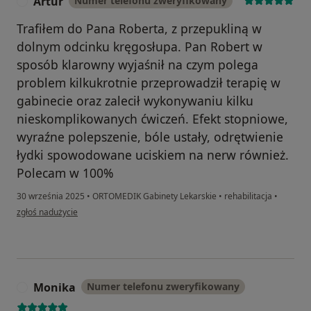
Artur
Numer telefonu zweryfikowany
A
Trafiłem do Pana Roberta, z przepukliną w
dolnym odcinku kręgosłupa. Pan Robert w
sposób klarowny wyjaśnił na czym polega
problem kilkukrotnie przeprowadził terapię w
gabinecie oraz zalecił wykonywaniu kilku
nieskomplikowanych ćwiczeń. Efekt stopniowe,
wyraźne polepszenie, bóle ustały, odrętwienie
łydki spowodowane uciskiem na nerw również.
Polecam w 100%
30 września 2025
•
ORTOMEDIK Gabinety Lekarskie
•
rehabilitacja
•
w opinii użytkownika Artur
zgłoś nadużycie
Monika
Numer telefonu zweryfikowany
M