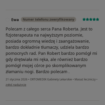
Ewa
Numer telefonu zweryfikowany
E
Polecam z całego serca Pana Roberta. Jest to
fizjoterapeuta na najwyższym poziomie,
posiada ogromną wiedzę i zaangażowanie,
bardzo dokładnie tłumaczy, udziela bardzo
pomocnych rad. Pan Robert bardzo pomógł mi
gdy drętwiała mi ręka, ale również bardzo
pomógł mojej córce po skomplikowanym
złamaniu nogi. Bardzo polecam .
21 stycznia 2026
•
ORTOMEDIK Gabinety Lekarskie
•
Masaż leczniczy
•
w opinii użytkownika Ewa
zgłoś nadużycie