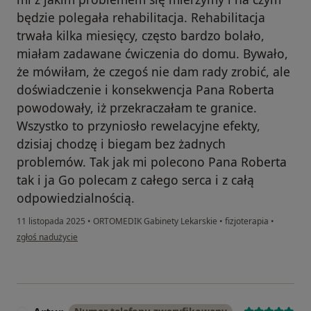
będzie polegała rehabilitacja. Rehabilitacja
trwała kilka miesięcy, często bardzo bolało,
miałam zadawane ćwiczenia do domu. Bywało,
że mówiłam, że czegoś nie dam rady zrobić, ale
doświadczenie i konsekwencja Pana Roberta
powodowały, iż przekraczałam te granice.
Wszystko to przyniosło rewelacyjne efekty,
dzisiaj chodzę i biegam bez żadnych
problemów. Tak jak mi polecono Pana Roberta
tak i ja Go polecam z całego serca i z całą
odpowiedzialnością.
11 listopada 2025
•
ORTOMEDIK Gabinety Lekarskie
•
fizjoterapia
•
w opinii użytkownika Agnieszka
zgłoś nadużycie