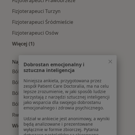
Fizjoterapeuci Prawobrzeże
Fizjoterapeuci Turzyn
Fizjoterapeuci Śródmieście
Fizjoterapeuci Osów
Więcej (1)
Więcej w kategorii: Fizjoterapeuci w pobliżu
Najczęście leczone choroby
Dobrostan emocjonalny i
sztuczna inteligencja
Bóle kręgosłupa w Szczecinie
Niniejsza ankieta, przygotowana przez
Ból barku w Szczecinie
zespół Patient Care Doctoralia, ma na celu
lepsze zrozumienie, w jaki sposób ludzie
Ból kolana w Szczecinie
korzystają z narzędzi sztucznej inteligencji
jako wsparcia dla swojego dobrostanu
Ból biodra w Szczecinie
emocjonalnego i zdrowia psychicznego.
Rwa kulszowa w Szczecinie
Udział w ankiecie jest anonimowy, a wyniki
będą analizowane i prezentowane
Więcej (15)
wyłącznie w formie zbiorczej. Pytania
Więcej w kategorii: Najczęście leczone chorob
dotyczące nastolatków są skierowane