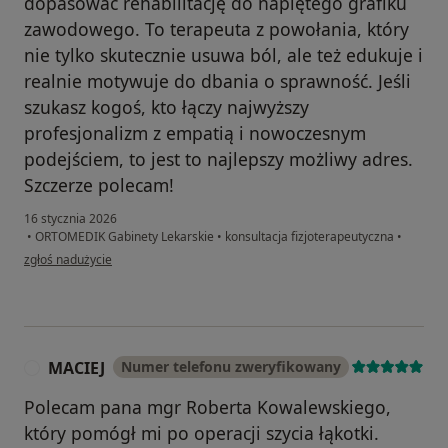
dopasować rehabilitację do napiętego grafiku
zawodowego. To terapeuta z powołania, który
nie tylko skutecznie usuwa ból, ale też edukuje i
realnie motywuje do dbania o sprawność. Jeśli
szukasz kogoś, kto łączy najwyższy
profesjonalizm z empatią i nowoczesnym
podejściem, to jest to najlepszy możliwy adres.
Szczerze polecam!
16 stycznia 2026
•
ORTOMEDIK Gabinety Lekarskie
•
konsultacja fizjoterapeutyczna
•
w opinii użytkownika Adam
zgłoś nadużycie
MACIEJ
Numer telefonu zweryfikowany
M
Polecam pana mgr Roberta Kowalewskiego,
który pomógł mi po operacji szycia łąkotki.