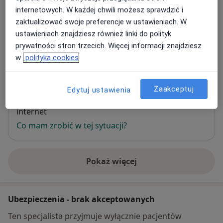
Adres
internetowych. W każdej chwili możesz sprawdzić i
zaktualizować swoje preferencje w ustawieniach. W
ORTOMEDIK Gabinety Lekarskie
ustawieniach znajdziesz również linki do polityk
Śląska 23/2,
70-434
Szczecin
prywatności stron trzecich. Więcej informacji znajdziesz
w
polityka cookies
Powiększ mapę
otwiera się w nowej karcie
Zaakceptuj
Edytuj ustawienia
Dostępność
W tym gabinecie nie można umawiać wizyt przez
internet
Co mam zrobić w tej sytuacji?
Pokaż więcej
o adresie
Ubezpieczenia - brak akceptowanych
Ten specjalista przyjmuje wyłącznie pacjentów