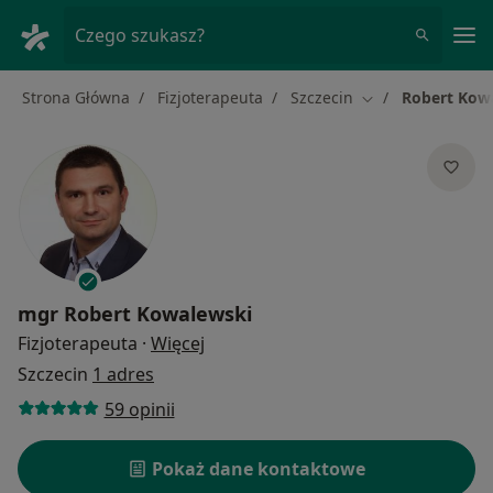
Me
Czego szukasz?
Strona Główna
Fizjoterapeuta
Szczecin
Robert Kow
Zmień miasto
mgr
Robert Kowalewski
O specjalizacjach
Fizjoterapeuta
·
Więcej
Szczecin
1 adres
59 opinii
Pokaż dane kontaktowe