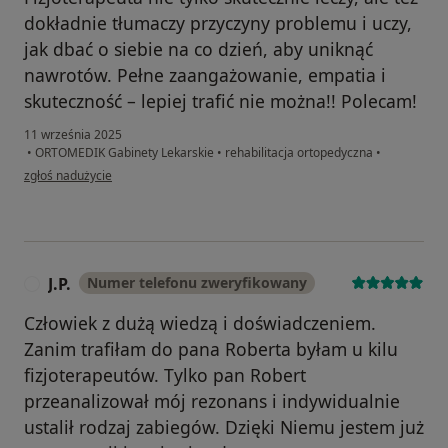
dokładnie tłumaczy przyczyny problemu i uczy,
jak dbać o siebie na co dzień, aby uniknąć
nawrotów. Pełne zaangażowanie, empatia i
skuteczność – lepiej trafić nie można!! Polecam!
11 września 2025
•
ORTOMEDIK Gabinety Lekarskie
•
rehabilitacja ortopedyczna
•
w opinii użytkownika Monika
zgłoś nadużycie
J.P.
Numer telefonu zweryfikowany
J
Człowiek z dużą wiedzą i doświadczeniem.
Zanim trafiłam do pana Roberta byłam u kilu
fizjoterapeutów. Tylko pan Robert
przeanalizował mój rezonans i indywidualnie
ustalił rodzaj zabiegów. Dzięki Niemu jestem już