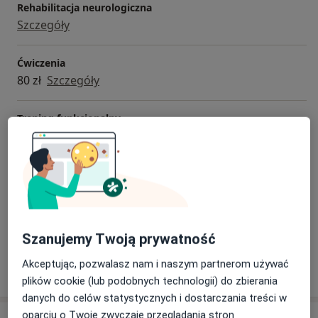
Rehabilitacja neurologiczna
Szczegóły
Ćwiczenia
80 zł
Szczegóły
Trening funkcjonalny
Szczegóły
Terapia tkanek miękkich
Szczegóły
+ 19 usług
Szanujemy Twoją prywatność
Akceptując, pozwalasz nam i naszym partnerom używać
W jaki sposób ustalane są ceny?
plików cookie (lub podobnych technologii) do zbierania
danych do celów statystycznych i dostarczania treści w
oparciu o Twoje zwyczaje przeglądania stron