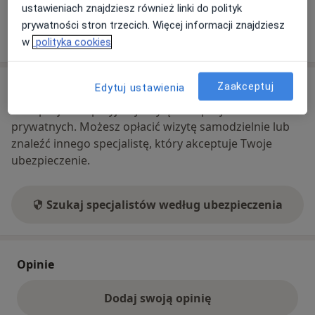
ustawieniach znajdziesz również linki do polityk
prywatności stron trzecich. Więcej informacji znajdziesz
Pokaż więcej
o adresie
w
polityka cookies
Ubezpieczenia - brak akceptowanych
Zaakceptuj
Edytuj ustawienia
Ten specjalista przyjmuje wyłącznie pacjentów
prywatnych. Możesz opłacić wizytę samodzielnie lub
znaleźć innego specjalistę, który akceptuje Twoje
ubezpieczenie.
Szukaj specjalistów według ubezpieczenia
Opinie
Dodaj swoją opinię