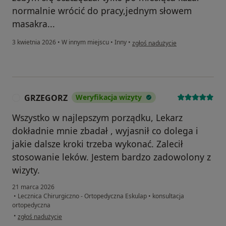
normalnie wrócić do pracy,jednym słowem
masakra...
w opinii użytkownika Młody
3 kwietnia 2026
•
W innym miejscu
•
Inny
•
zgłoś nadużycie
GRZEGORZ
Weryfikacja wizyty
G
Wszystko w najlepszym porządku, Lekarz
dokładnie mnie zbadał , wyjasnił co dolega i
jakie dalsze kroki trzeba wykonać. Zalecił
stosowanie leków. Jestem bardzo zadowolony z
wizyty.
21 marca 2026
•
Lecznica Chirurgiczno - Ortopedyczna Eskulap
•
konsultacja
ortopedyczna
w opinii użytkownika GRZEGORZ
•
zgłoś nadużycie