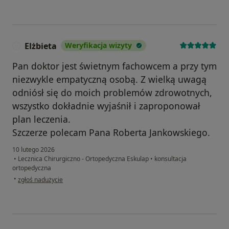
Elżbieta
Weryfikacja wizyty
E
Pan doktor jest świetnym fachowcem a przy tym
niezwykle empatyczną osobą. Z wielką uwagą
odniósł się do moich problemów zdrowotnych,
wszystko dokładnie wyjaśnił i zaproponował
plan leczenia.
Szczerze polecam Pana Roberta Jankowskiego.
10 lutego 2026
•
Lecznica Chirurgiczno - Ortopedyczna Eskulap
•
konsultacja
ortopedyczna
w opinii użytkownika Elżbieta
•
zgłoś nadużycie