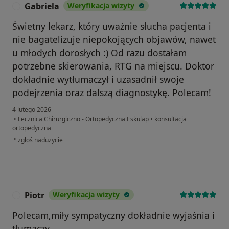
Gabriela
Weryfikacja wizyty
G
Świetny lekarz, który uważnie słucha pacjenta i
nie bagatelizuje niepokojących objawów, nawet
u młodych dorosłych :) Od razu dostałam
potrzebne skierowania, RTG na miejscu. Doktor
dokładnie wytłumaczył i uzasadnił swoje
podejrzenia oraz dalszą diagnostykę. Polecam!
4 lutego 2026
•
Lecznica Chirurgiczno - Ortopedyczna Eskulap
•
konsultacja
ortopedyczna
w opinii użytkownika Gabriela
•
zgłoś nadużycie
Piotr
Weryfikacja wizyty
P
Polecam,miły sympatyczny dokładnie wyjaśnia i
tłumaczy.