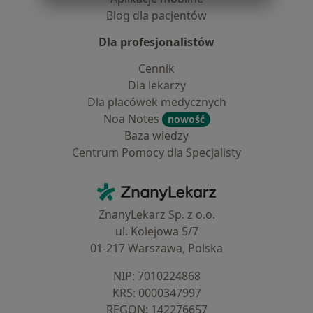
Blog dla pacjentów
Dla profesjonalistów
Cennik
Dla lekarzy
Dla placówek medycznych
Noa Notes
nowość
Baza wiedzy
Centrum Pomocy dla Specjalisty
Kontakt
ZnanyLekarz - Strona główna
ZnanyLekarz Sp. z o.o.
ul. Kolejowa 5/7
01-217 Warszawa, Polska
NIP: ⁠7010224868
KRS: ⁠0000347997
REGON: ⁠142276657