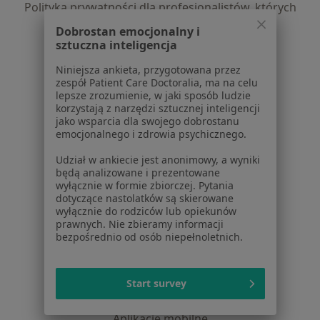
Polityka prywatności dla profesjonalistów, których
dane pozyskaliśmy samodzielnie
Dobrostan emocjonalny i
Polityka cookies
sztuczna inteligencja
Jak działają wyniki wyszukiwania
Niniejsza ankieta, przygotowana przez
Dostępność
zespół Patient Care Doctoralia, ma na celu
O nas
lepsze zrozumienie, w jaki sposób ludzie
korzystają z narzędzi sztucznej inteligencji
Praca
Rekrutujemy!
jako wsparcia dla swojego dobrostanu
Partnerzy
emocjonalnego i zdrowia psychicznego.
Centrum prasowe
Udział w ankiecie jest anonimowy, a wyniki
Kontakt
będą analizowane i prezentowane
wyłącznie w formie zbiorczej. Pytania
Dla pacjentów
dotyczące nastolatków są skierowane
wyłącznie do rodziców lub opiekunów
Lekarze
prawnych. Nie zbieramy informacji
Placówki medyczne
bezpośrednio od osób niepełnoletnich.
Pytania i odpowiedzi
Usługi i zabiegi
Choroby
Start survey
Pomoc
Aplikacje mobilne