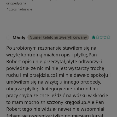
ortopedyczna
w opinii użytkownika Anna
•
zgłoś nadużycie
Młody
Numer telefonu zweryfikowany
M
Po zrobionym rezonansie stawiłem się na
wizytę kontrolną miałem opis i płytkę,Pan
Robert opisu nie przeczytał,płyte odtworzył i
powiedział że nic mi nie jest wystarczy trochę
ruchu i mi przejdzie,coś mi nie dawało spokoju i
umówiłem się na wizytę u innego ortopedy,
obejrzał płytkę i kategorycznie zabronił mi
pracy chyba że chce jeździć na wózku w skrócie
to mam mocno zniszczony kręgosłup.Ale Pan
Robert tego nie widział nawet nie wspomniał
żebym się oszczędzał tylko po miesiącu kazał