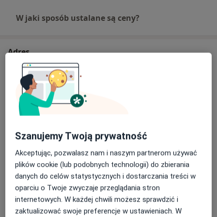
W jaki sposób ustalane są ceny?
Adres
Lecznica Chirurgiczno - Ortopedyczna
Eskulap
Brzozowa 14A,
10-177
Olsztyn
Powiększ mapę
otwiera się w nowej karcie
Szanujemy Twoją prywatność
Akceptując, pozwalasz nam i naszym partnerom używać
Dostępność
Pokaż kalendarz
plików cookie (lub podobnych technologii) do zbierania
danych do celów statystycznych i dostarczania treści w
oparciu o Twoje zwyczaje przeglądania stron
Telefon
internetowych. W każdej chwili możesz sprawdzić i
zaktualizować swoje preferencje w ustawieniach. W
89 651...
Pokaż numer telefonu