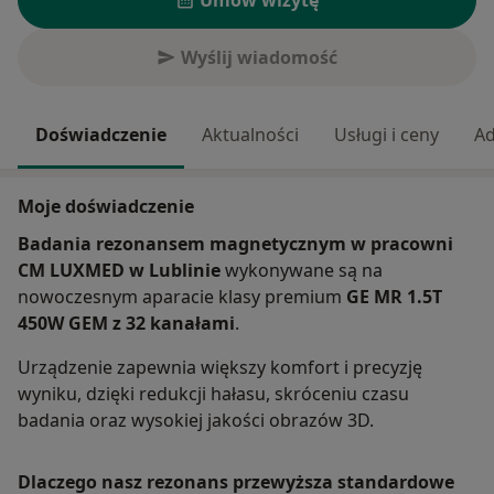
Umów wizytę
Wyślij wiadomość
Doświadczenie
Aktualności
Usługi i ceny
Ad
Moje doświadczenie
Badania rezonansem magnetycznym w pracowni
CM LUXMED w Lublinie
wykonywane są na
nowoczesnym aparacie klasy premium
GE MR 1.5T
450W GEM z 32 kanałami
.
Urządzenie zapewnia większy komfort i precyzję
wyniku, dzięki redukcji hałasu, skróceniu czasu
badania oraz wysokiej jakości obrazów 3D.
Dlaczego nasz rezonans przewyższa standardowe