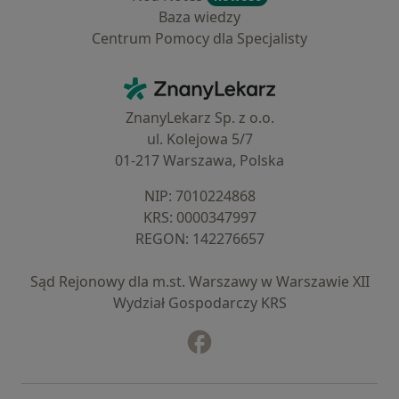
Baza wiedzy
Centrum Pomocy dla Specjalisty
Kontakt
ZnanyLekarz - Strona główna
ZnanyLekarz Sp. z o.o.
ul. Kolejowa 5/7
01-217 Warszawa, Polska
NIP: ⁠7010224868
KRS: ⁠0000347997
REGON: ⁠142276657
Sąd Rejonowy dla m.st. Warszawy w Warszawie XII
Wydział Gospodarczy KRS
Facebook
otwiera się w nowej karcie