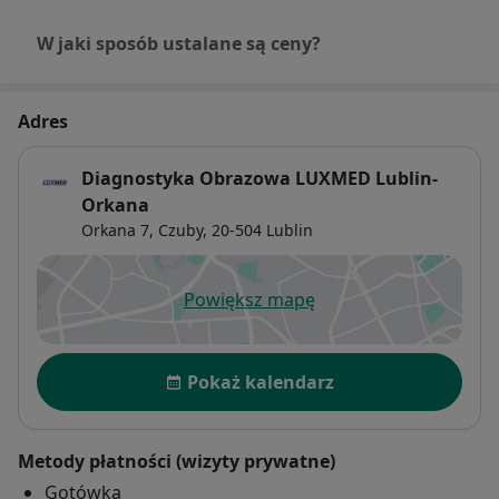
W jaki sposób ustalane są ceny?
Adres
Diagnostyka Obrazowa LUXMED Lublin-
Orkana
Orkana 7,
Czuby
, 20-504
Lublin
Powiększ mapę
otwiera się w nowej karcie
Dostępność
Pokaż kalendarz
Metody płatności (wizyty prywatne)
Gotówka