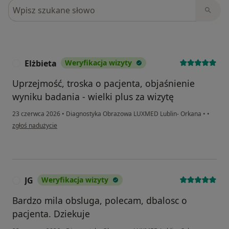
Szukaj w opiniach
Elżbieta
Weryfikacja wizyty
E
Uprzejmość, troska o pacjenta, objaśnienie
wyniku badania - wielki plus za wizytę
23 czerwca 2026
•
Diagnostyka Obrazowa LUXMED Lublin- Orkana
•
•
w opinii użytkownika Elżbieta
zgłoś nadużycie
JG
Weryfikacja wizyty
J
Bardzo mila obsluga, polecam, dbalosc o
pacjenta. Dziekuje