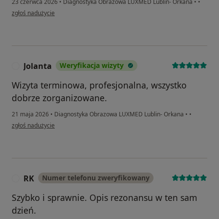
23 czerwca 2026
•
Diagnostyka Obrazowa LUXMED Lublin- Orkana
•
•
w opinii użytkownika JG
zgłoś nadużycie
Jolanta
Weryfikacja wizyty
J
Wizyta terminowa, profesjonalna, wszystko
dobrze zorganizowane.
21 maja 2026
•
Diagnostyka Obrazowa LUXMED Lublin- Orkana
•
•
w opinii użytkownika Jolanta
zgłoś nadużycie
RK
Numer telefonu zweryfikowany
R
Szybko i sprawnie. Opis rezonansu w ten sam
dzień.