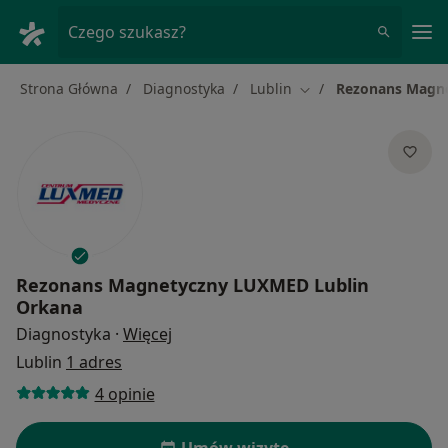
Me
Czego szukasz?
Strona Główna
Diagnostyka
Lublin
Rezonans Magne
Zmień miasto
Rezonans Magnetyczny LUXMED Lublin
Orkana
O specjalizacjach
Diagnostyka
·
Więcej
Lublin
1 adres
4 opinie