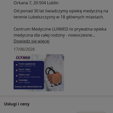
Orkana 7, 20-504 Lublin
Od ponad 30 lat świadczymy opiekę medyczną na
terenie Lubelszczyzny w 18 głównych miastach.
Centrum Medyczne LUXMED to prywatna opieka
medyczna dla całej rodziny - nowoczesne
przychodnie i punkty pobrań, poradnie
Dowiedz się więcej
specjalistyczne, stomatologia, rehabilitacja, RTG,
17/06/2026
pracownia rezonansu magnetycznego i
tomografii komputerowej, zabiegi z zakresu
kosmetologii i medycyny estetycznej.
Usługi i ceny