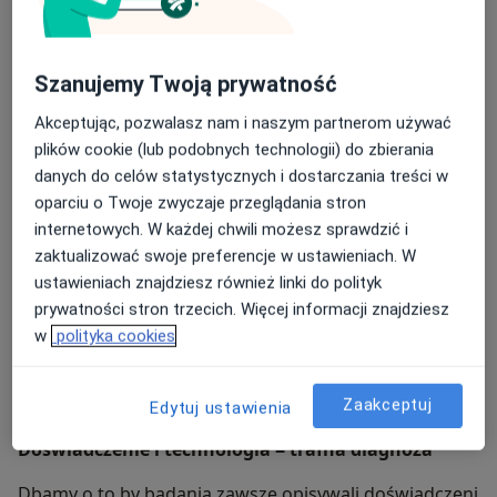
otrzymuje pełniejszy obraz, co umożliwia trafniejszą
diagnozę.
Szanujemy Twoją prywatność
Więcej przestrzeni – mniej klaustrofobii
Akceptując, pozwalasz nam i naszym partnerom używać
Szeroki otwór o średnicy 70 cm (o 10 cm większy niż w
plików cookie (lub podobnych technologii) do zbierania
większości rezonansów) sprawia, że pacjent czuje się
danych do celów statystycznych i dostarczania treści w
swobodniej, a uczucie zamknięcia jest znacząco
oparciu o Twoje zwyczaje przeglądania stron
zredukowane.
internetowych. W każdej chwili możesz sprawdzić i
zaktualizować swoje preferencje w ustawieniach. W
Bezpieczne także dla osób z nadwagą
ustawieniach znajdziesz również linki do polityk
Specjalny stół o nośności do 226 kg i poszerzonej
prywatności stron trzecich. Więcej informacji znajdziesz
konstrukcji pozwala na wygodne badanie pacjentów
w
polityka cookies
otyłych. W wielu innych pracowniach limit wynosi
zaledwie 110 kg.
Zaakceptuj
Edytuj ustawienia
Doświadczenie i technologia = trafna diagnoza
Dbamy o to by badania zawsze opisywali doświadczeni