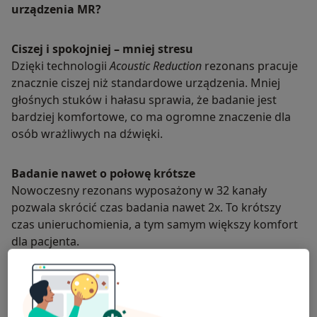
urządzenia MR?
Ciszej i spokojniej – mniej stresu
Dzięki technologii
Acoustic Reduction
rezonans pracuje
znacznie ciszej niż standardowe urządzenia. Mniej
głośnych stuków i hałasu sprawia, że badanie jest
bardziej komfortowe, co ma ogromne znaczenie dla
osób wrażliwych na dźwięki.
Badanie nawet o połowę krótsze
Nowoczesny rezonans wyposażony w 32 kanały
pozwala skrócić czas badania nawet 2x. To krótszy
czas unieruchomienia, a tym samym większy komfort
dla pacjenta.
Precyzyjne obrazowanie 3D
Zaawansowana technologia trójwymiarowa umożliwia
dokładne odwzorowanie badanych struktur. Radiolog