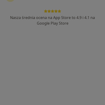
187 opinii
Poznańska 235, Inowrocław
•
Mapa
Femimental Specjalistyczne Gabinety Lekarskie
Nasza średnia ocena na App Store to 4.9 i 4.1 na
Konsultacja reumatologiczna
350 zł
Google Play Store
Specjalista nie oferuje umawiania online pod tym adresem.
Poproś o wizytę
Dostępni specjaliści
Specjaliści znajdują się poza Janikowo, kujawsko-
pomorskie, w obszarach bliskich Twojemu
wyszukiwaniu.