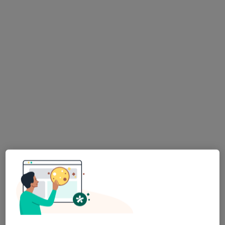
lek. Tomasz Lisiak
·
Więcej
Reumatolog, Lekarz medycyny pracy, Internista
25 opinii
Czołowo 107A 1, Radziejów
•
Mapa
IPL Tomasz Lisiak
Konsultacja reumatologiczna
od 250 zł
Specjalista nie oferuje umawiania online pod tym adresem.
Poproś o wizytę
Inni specjaliści w Twojej okolicy
Obecnie nie ma wolnych miejsc. Sprawdź później