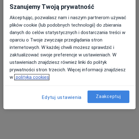
nowe oferty.
Szanujemy Twoją prywatność
Akceptując, pozwalasz nam i naszym partnerom używać
plików cookie (lub podobnych technologii) do zbierania
danych do celów statystycznych i dostarczania treści w
oparciu o Twoje zwyczaje przeglądania stron
internetowych. W każdej chwili możesz sprawdzić i
zaktualizować swoje preferencje w ustawieniach. W
ustawieniach znajdziesz również linki do polityk
lek. Katarzyna Kałka
prywatności stron trzecich. Więcej informacji znajdziesz
·
Więcej
Reumatolog, Internista
w
polityka cookies
45 opinii
Poznańska 235, Inowrocław
•
Mapa
Zaakceptuj
Edytuj ustawienia
Femimental Specjalistyczne Gabinety Lekarskie
Konsultacja reumatologiczna
300 zł
Specjalista nie oferuje umawiania online pod tym adresem.
Poproś o wizytę