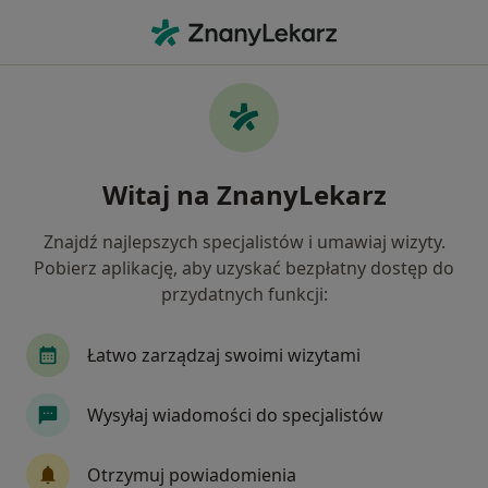
Me
Reumatolog • Janikowo, kujawsko-pomorskie
Filtry
Mapa
Polecani reumatolodzy w Janikowie
Witaj na ZnanyLekarz
Jak działają wyniki wyszukiwania
Znajdź najlepszych specjalistów i umawiaj wizyty.
Pobierz aplikację, aby uzyskać bezpłatny dostęp do
przydatnych funkcji:
Łatwo zarządzaj swoimi wizytami
Wysyłaj wiadomości do specjalistów
dr n. med. Piotr Ligocki
·
Więcej
Reumatolog, Internista
Otrzymuj powiadomienia