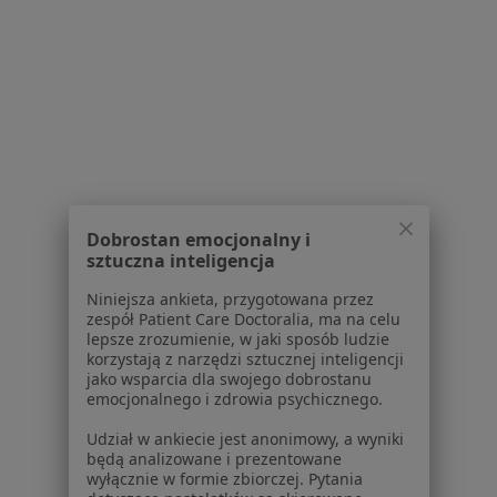
Więcej (10)
Więcej w kategorii: W pobliżu Janikowa
Strona Główna
Reumatolog
Janikowo
Zmień miasto
Dobrostan emocjonalny i
sztuczna inteligencja
Serwis
Niniejsza ankieta, przygotowana przez
zespół Patient Care Doctoralia, ma na celu
Regulamin
lepsze zrozumienie, w jaki sposób ludzie
Polityka prywatności pacjentów
korzystają z narzędzi sztucznej inteligencji
jako wsparcia dla swojego dobrostanu
Polityka prywatności profesjonalistów
emocjonalnego i zdrowia psychicznego.
Polityka prywatności dla profesjonalistów, których
dane pozyskaliśmy samodzielnie
Udział w ankiecie jest anonimowy, a wyniki
będą analizowane i prezentowane
Polityka cookies
wyłącznie w formie zbiorczej. Pytania
Jak działają wyniki wyszukiwania