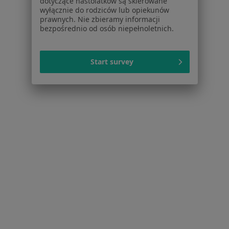
dotyczące nastolatków są skierowane
Dostępność
wyłącznie do rodziców lub opiekunów
prawnych. Nie zbieramy informacji
O nas
bezpośrednio od osób niepełnoletnich.
Praca
Rekrutujemy!
Partnerzy
Centrum prasowe
Start survey
Kontakt
Dla pacjentów
Lekarze
Placówki medyczne
Pytania i odpowiedzi
Usługi i zabiegi
Choroby
Pomoc
Aplikacje mobilne
Blog dla pacjentów
Dla profesjonalistów