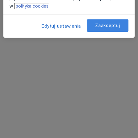
Adama Asnyka 6, Kcynia
•
Mapa
w
polityka cookies
Indywidualna Specjalistyczna Praktyka Lekarska Radzisław Panek
Specjalista nie oferuje umawiania online pod tym adresem.
Zaakceptuj
Edytuj ustawienia
Poproś o wizytę
Dostępni specjaliści
Specjaliści znajdują się poza Żnin, kujawsko-
pomorskie, w obszarach bliskich Twojemu
wyszukiwaniu.