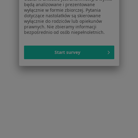
będą analizowane i prezentowane
wyłącznie w formie zbiorczej. Pytania
Lekarze
dotyczące nastolatków są skierowane
Placówki medyczne
wyłącznie do rodziców lub opiekunów
Pytania i odpowiedzi
prawnych. Nie zbieramy informacji
bezpośrednio od osób niepełnoletnich.
Usługi i zabiegi
Choroby
Pomoc
Start survey
Aplikacje mobilne
Blog dla pacjentów
Dla profesjonalistów
Cennik
Dla lekarzy
Dla placówek medycznych
Noa Notes
nowość
Baza wiedzy
Centrum Pomocy dla Specjalisty
Kontakt