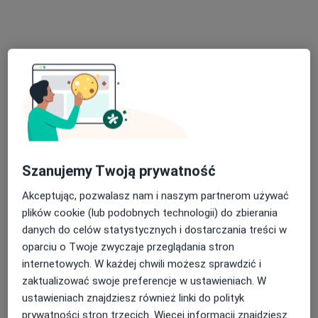
·
Więcej
Reumatolog
2 opinie
Belgijska 11/8, Barcin
•
Mapa
gabinet
Specjalista nie oferuje umawiania online pod tym adresem.
Poproś o wizytę
Szanujemy Twoją prywatność
Akceptując, pozwalasz nam i naszym partnerom używać
plików cookie (lub podobnych technologii) do zbierania
danych do celów statystycznych i dostarczania treści w
oparciu o Twoje zwyczaje przeglądania stron
internetowych. W każdej chwili możesz sprawdzić i
Radzisław Lucjan Panek
zaktualizować swoje preferencje w ustawieniach. W
Reumatolog, Pediatra
ustawieniach znajdziesz również linki do polityk
prywatności stron trzecich. Więcej informacji znajdziesz