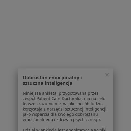
Serwis
Regulamin
Polityka prywatności pacjentów
Polityka prywatności profesjonalistów
Polityka prywatności dla profesjonalistów, których
dane pozyskaliśmy samodzielnie
Polityka cookies
Jak działają wyniki wyszukiwania
Dobrostan emocjonalny i
sztuczna inteligencja
Dostępność
O nas
Niniejsza ankieta, przygotowana przez
Praca
Rekrutujemy!
zespół Patient Care Doctoralia, ma na celu
lepsze zrozumienie, w jaki sposób ludzie
Partnerzy
korzystają z narzędzi sztucznej inteligencji
Centrum prasowe
jako wsparcia dla swojego dobrostanu
Kontakt
emocjonalnego i zdrowia psychicznego.
Dla pacjentów
Udział w ankiecie jest anonimowy, a wyniki