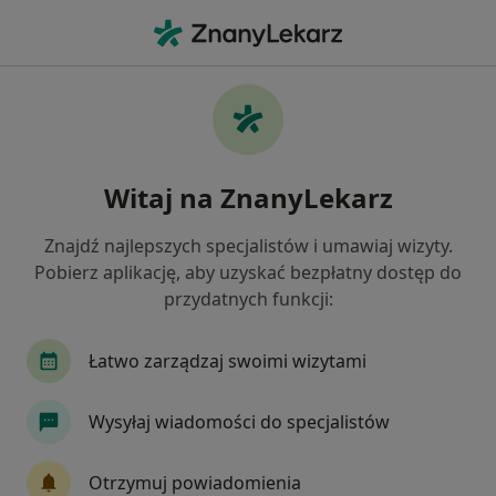
Me
Reumatolog • Żnin, kujawsko-pomorskie
Filtry
Mapa
Polecani reumatolodzy w Żninie
Witaj na ZnanyLekarz
Jak działają wyniki wyszukiwania
Znajdź najlepszych specjalistów i umawiaj wizyty.
Pobierz aplikację, aby uzyskać bezpłatny dostęp do
przydatnych funkcji:
Łatwo zarządzaj swoimi wizytami
Wysyłaj wiadomości do specjalistów
EPOKA NZOZ Piotr Chodkiewicz Piotr
Chodkiewicz sp. z o.o.
Otrzymuj powiadomienia