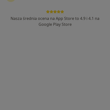
·
Więcej
Reumatologia, Stomatologia, Psychologia
136 opinii
Adres 1
Adres 2
Nasza średnia ocena na App Store to 4.9 i 4.1 na
Google Play Store
Aliantów 1A, Żnin
•
Mapa
Brak dostępnych specjalistów z wolnymi terminami w tym centrum medycznym.
Pokaż profil
lek. Grażyna Sokołowska