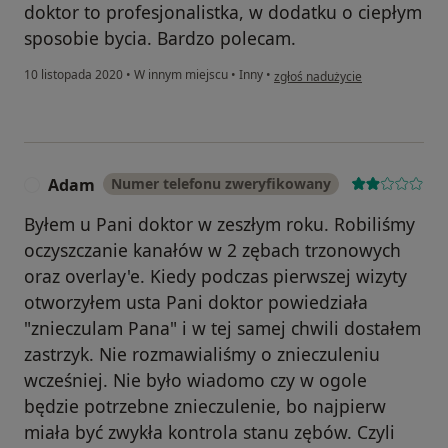
doktor to profesjonalistka, w dodatku o ciepłym
sposobie bycia. Bardzo polecam.
w opinii użytkownika Natalia
10 listopada 2020
•
W innym miejscu
•
Inny
•
zgłoś nadużycie
Adam
Numer telefonu zweryfikowany
A
Byłem u Pani doktor w zeszłym roku. Robiliśmy
oczyszczanie kanałów w 2 zębach trzonowych
oraz overlay'e. Kiedy podczas pierwszej wizyty
otworzyłem usta Pani doktor powiedziała
"znieczulam Pana" i w tej samej chwili dostałem
zastrzyk. Nie rozmawialiśmy o znieczuleniu
wcześniej. Nie było wiadomo czy w ogole
będzie potrzebne znieczulenie, bo najpierw
miała być zwykła kontrola stanu zębów. Czyli