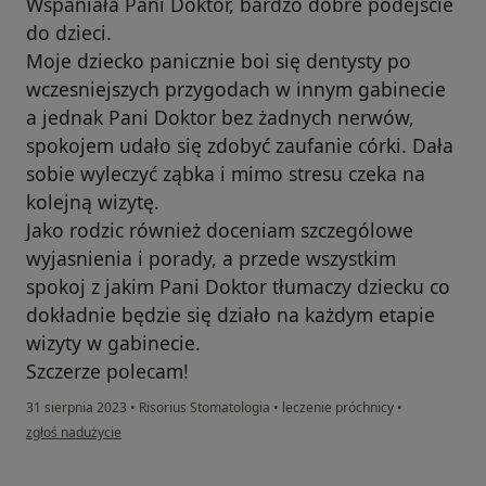
Wspaniała Pani Doktor, bardzo dobre podejście
do dzieci.
Moje dziecko panicznie boi się dentysty po
wczesniejszych przygodach w innym gabinecie
a jednak Pani Doktor bez żadnych nerwów,
spokojem udało się zdobyć zaufanie córki. Dała
sobie wyleczyć ząbka i mimo stresu czeka na
kolejną wizytę.
Jako rodzic również doceniam szczególowe
wyjasnienia i porady, a przede wszystkim
spokoj z jakim Pani Doktor tłumaczy dziecku co
dokładnie będzie się działo na każdym etapie
wizyty w gabinecie.
Szczerze polecam!
31 sierpnia 2023
•
Risorius Stomatologia
•
leczenie próchnicy
•
w opinii użytkownika Anna Branicka
zgłoś nadużycie