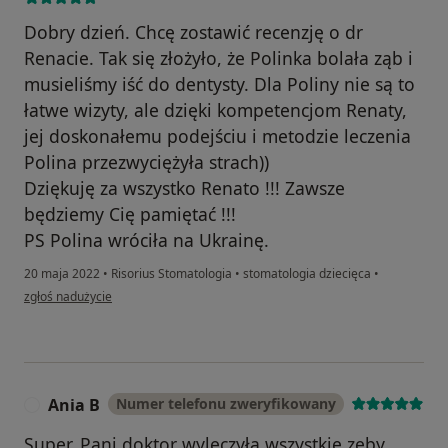
Dobry dzień. Chcę zostawić recenzję o dr
Renacie. Tak się złożyło, że Polinka bolała ząb i
musieliśmy iść do dentysty. Dla Poliny nie są to
łatwe wizyty, ale dzięki kompetencjom Renaty,
jej doskonałemu podejściu i metodzie leczenia
Polina przezwyciężyła strach))
Dziękuję za wszystko Renato !!! Zawsze
będziemy Cię pamiętać !!!
PS Polina wróciła na Ukrainę.
20 maja 2022
•
Risorius Stomatologia
•
stomatologia dziecięca
•
w opinii użytkownika POLINA KOTSIUBYNSKA
zgłoś nadużycie
Ania B
Numer telefonu zweryfikowany
A
Super, Pani doktor wyleczyła wszystkie zęby