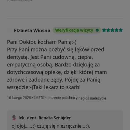
Elżbieta Wiosna
Weryfikacja wizyty
E
Pani Doktor, kocham Panią:-)
Przy Pani można pozbyć się lęków przed
dentystą. Jest Pani cudowną, ciepła,
empatyczną osobą. Bardzo dziękuję za
dotychczasową opiekę, dzięki której mam
zdrowe i zadbane zęby. Pójdę za Panią
wszędzie;-)Taki lekarz to skarb!
w opinii użytkownika Elżbieta 
16 lutego 2020
•
IMEDI
•
leczenie próchnicy
•
zgłoś nadużycie
lek. dent. Renata Sznajder
oj ojoj...... :) czuję się niezręcznie... :).