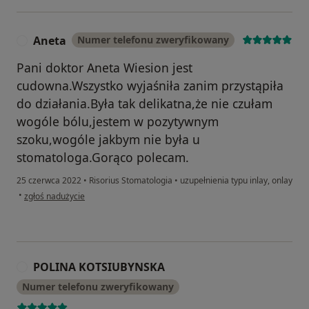
Aneta
Numer telefonu zweryfikowany
A
Pani doktor Aneta Wiesion jest
cudowna.Wszystko wyjaśniła zanim przystąpiła
do działania.Była tak delikatna,że nie czułam
wogóle bólu,jestem w pozytywnym
szoku,wogóle jakbym nie była u
stomatologa.Gorąco polecam.
25 czerwca 2022
•
Risorius Stomatologia
•
uzupełnienia typu inlay, onlay
w opinii użytkownika Aneta
•
zgłoś nadużycie
POLINA KOTSIUBYNSKA
P
Numer telefonu zweryfikowany