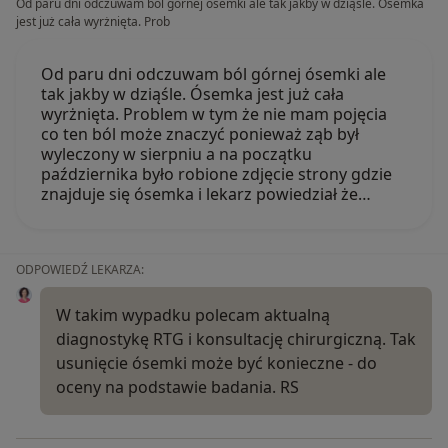
Od paru dni odczuwam ból górnej ósemki ale tak jakby w dziąśle. Ósemka
jest już cała wyrżnięta. Prob
Od paru dni odczuwam ból górnej ósemki ale
tak jakby w dziąśle. Ósemka jest już cała
wyrżnięta. Problem w tym że nie mam pojęcia
co ten ból może znaczyć ponieważ ząb był
wyleczony w sierpniu a na początku
października było robione zdjęcie strony gdzie
znajduje się ósemka i lekarz powiedział że…
ODPOWIEDŹ LEKARZA:
W takim wypadku polecam aktualną
diagnostykę RTG i konsultację chirurgiczną. Tak
usunięcie ósemki może być konieczne - do
oceny na podstawie badania. RS