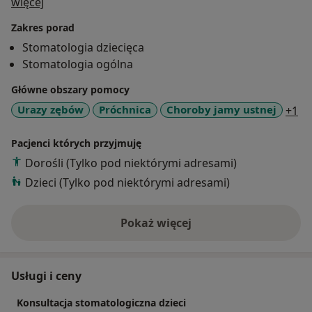
O mnie
poświęcam szczególną uwagę. Posiadam dużo empatii
więcej
i cierpliwości. Od blisko 10 lat wykonuję zabiegi w
Zakres porad
sedacji (tzw. gazie rozweselającym). Portal
Stomatologia dziecięca
znanylekarz.pl wyróżnił mnie po raz drugi certyfikatem
Stomatologia ogólna
"lekarz przyjazny pacjentom" za rok 2018. Wyróżnienie
otrzymał także mój gabinet w Pruszkowie.
Główne obszary pomocy
Uśmiechnij się, najlepsze przed nami :). Zapraszam.
a1
Urazy zębów
Próchnica
Choroby jamy ustnej
+1
Pacjenci których przyjmuję
Dorośli (Tylko pod niektórymi adresami)
Dzieci (Tylko pod niektórymi adresami)
Pokaż więcej
o doświadczeniu
Usługi i ceny
Konsultacja stomatologiczna dzieci