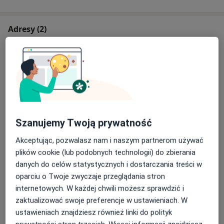
Adresy (2)
Adres 1
Adres 2
Risorius Stomatologia
Ołówkowa 1E,
05-800
Pruszków
Szanujemy Twoją prywatność
Powiększ mapę
otwiera się w nowej karcie
Akceptując, pozwalasz nam i naszym partnerom używać
plików cookie (lub podobnych technologii) do zbierania
Dostępność
W tym gabinecie nie można umawiać wizyt przez
danych do celów statystycznych i dostarczania treści w
internet
oparciu o Twoje zwyczaje przeglądania stron
internetowych. W każdej chwili możesz sprawdzić i
Co mam zrobić w tej sytuacji?
zaktualizować swoje preferencje w ustawieniach. W
ustawieniach znajdziesz również linki do polityk