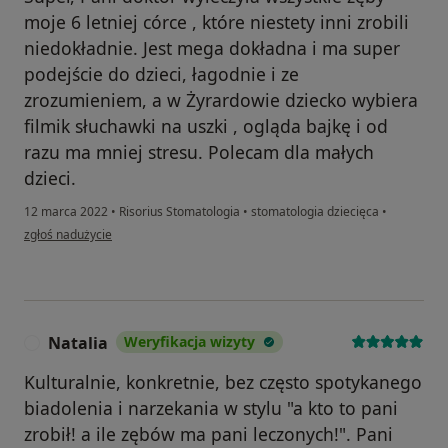
moje 6 letniej córce , które niestety inni zrobili
niedokładnie. Jest mega dokładna i ma super
podejście do dzieci, łagodnie i ze
zrozumieniem, a w Żyrardowie dziecko wybiera
filmik słuchawki na uszki , ogląda bajkę i od
razu ma mniej stresu. Polecam dla małych
dzieci.
12 marca 2022
•
Risorius Stomatologia
•
stomatologia dziecięca
•
w opinii użytkownika Ania B
zgłoś nadużycie
Natalia
Weryfikacja wizyty
N
Kulturalnie, konkretnie, bez często spotykanego
biadolenia i narzekania w stylu "a kto to pani
zrobił! a ile zębów ma pani leczonych!". Pani