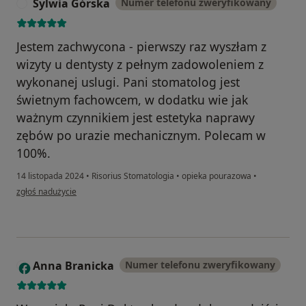
Sylwia Górska
Numer telefonu zweryfikowany
S
Jestem zachwycona - pierwszy raz wyszłam z
wizyty u dentysty z pełnym zadowoleniem z
wykonanej uslugi. Pani stomatolog jest
świetnym fachowcem, w dodatku wie jak
ważnym czynnikiem jest estetyka naprawy
zębów po urazie mechanicznym. Polecam w
100%.
14 listopada 2024
•
Risorius Stomatologia
•
opieka pourazowa
•
w opinii użytkownika Sylwia Górska
zgłoś nadużycie
Anna Branicka
Numer telefonu zweryfikowany
A