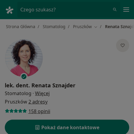
Me
Czego szukasz?
Strona Główna
Stomatolog
Pruszków
Renata Sznajd
Zmień miasto
lek. dent.
Renata Sznajder
O specjalizacjach
Stomatolog
·
Więcej
Pruszków
2 adresy
158 opinii
Pokaż dane kontaktowe