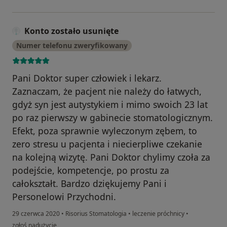
Konto zostało usunięte
Numer telefonu zweryfikowany
Pani Doktor super człowiek i lekarz.
Zaznaczam, że pacjent nie należy do łatwych,
gdyż syn jest autystykiem i mimo swoich 23 lat
po raz pierwszy w gabinecie stomatologicznym.
Efekt, poza sprawnie wyleczonym zębem, to
zero stresu u pacjenta i niecierpliwe czekanie
na kolejną wizytę. Pani Doktor chylimy czoła za
podejście, kompetencje, po prostu za
całokształt. Bardzo dziękujemy Pani i
Personelowi Przychodni.
29 czerwca 2020
•
Risorius Stomatologia
•
leczenie próchnicy
•
w opinii użytkownika Konto zostało usunięte
zgłoś nadużycie