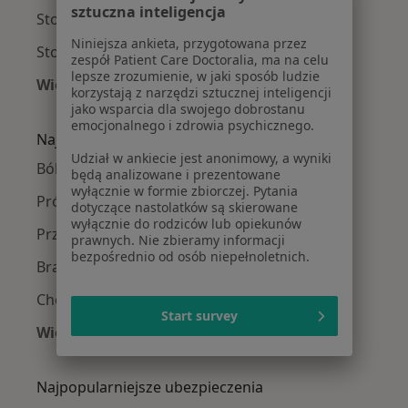
sztuczna inteligencja
Stomatolodzy w Mińsku Mazowieckim
Niniejsza ankieta, przygotowana przez
Stomatolodzy w Markach
zespół Patient Care Doctoralia, ma na celu
lepsze zrozumienie, w jaki sposób ludzie
Więcej (14)
korzystają z narzędzi sztucznej inteligencji
Więcej w kategorii: W pobliżu Pruszkowa
jako wsparcia dla swojego dobrostanu
emocjonalnego i zdrowia psychicznego.
Najczęście leczone choroby
Udział w ankiecie jest anonimowy, a wyniki
Ból zęba w Pruszkowie
będą analizowane i prezentowane
wyłącznie w formie zbiorczej. Pytania
Próchnica w Pruszkowie
dotyczące nastolatków są skierowane
wyłącznie do rodziców lub opiekunów
Przebarwienia zębów w Pruszkowie
prawnych. Nie zbieramy informacji
bezpośrednio od osób niepełnoletnich.
Braki zębowe w Pruszkowie
Choroby miazgi w Pruszkowie
Start survey
Więcej (15)
Więcej w kategorii: Najczęście leczone chorob
Najpopularniejsze ubezpieczenia