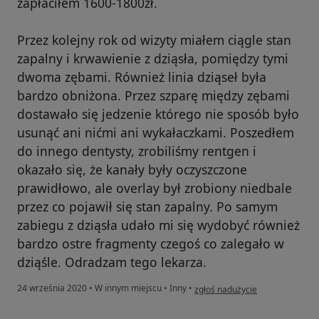
zapłaciłem 1600-1800zł.
Przez kolejny rok od wizyty miałem ciągle stan
zapalny i krwawienie z dziąsła, pomiędzy tymi
dwoma zębami. Również linia dziąseł była
bardzo obniżona. Przez szparę między zębami
dostawało się jedzenie którego nie sposób było
usunąć ani nićmi ani wykałaczkami. Poszedłem
do innego dentysty, zrobiliśmy rentgen i
okazało się, że kanały były oczyszczone
prawidłowo, ale overlay był zrobiony niedbale
przez co pojawił się stan zapalny. Po samym
zabiegu z dziąsła udało mi się wydobyć również
bardzo ostre fragmenty czegoś co zalegało w
dziąśle. Odradzam tego lekarza.
w opinii użytkownika Adam
24 września 2020
•
W innym miejscu
•
Inny
•
zgłoś nadużycie