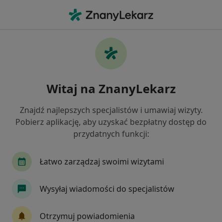
Me
Czego szukasz?
Strona Główna
Ortopeda
Rumia
Rafał Radzis
Zmień miasto
Witaj na ZnanyLekarz
Znajdź najlepszych specjalistów i umawiaj wizyty.
Pobierz aplikację, aby uzyskać bezpłatny dostęp do
przydatnych funkcji:
lek.
Rafał Radzis
O specjalizacjach
Ortopeda
·
Więcej
Łatwo zarządzaj swoimi wizytami
Rumia
3 adresy
209 opinii
Wysyłaj wiadomości do specjalistów
Umów wizytę
Otrzymuj powiadomienia