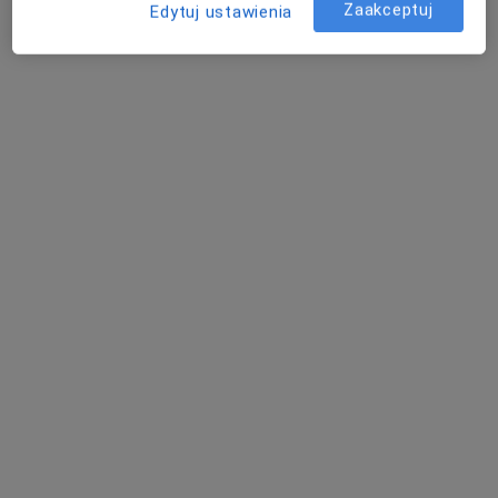
Zaakceptuj
Edytuj ustawienia
W jaki sposób ustalane są ceny?
Adresy (3)
Adres 1
Adres 2
Adres 3
Wielospecjalistyczna Przychodnia -
Lekarze Specjaliści
ul. Podbielańska 16,
80-851
Gdańsk
Powiększ mapę
otwiera się w nowej karcie
Dostępność
Pokaż kalendarz