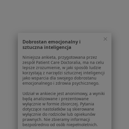
Ortopedzi z Świat Zdrowia w Rumi
Ortopedzi z Enel-med w Rumi
Ortopedzi z NFZ w Rumi
Ortopedzi z POLMED w Rumi
Dobrostan emocjonalny i
sztuczna inteligencja
Więcej (1)
Niniejsza ankieta, przygotowana przez
Więcej w kategorii: Najpopularniejsze ubezpie
zespół Patient Care Doctoralia, ma na celu
lepsze zrozumienie, w jaki sposób ludzie
korzystają z narzędzi sztucznej inteligencji
jako wsparcia dla swojego dobrostanu
emocjonalnego i zdrowia psychicznego.
Udział w ankiecie jest anonimowy, a wyniki
Serwis
będą analizowane i prezentowane
wyłącznie w formie zbiorczej. Pytania
Regulamin
dotyczące nastolatków są skierowane
Polityka prywatności pacjentów
wyłącznie do rodziców lub opiekunów
prawnych. Nie zbieramy informacji
Polityka prywatności profesjonalistów
bezpośrednio od osób niepełnoletnich.
Polityka prywatności dla profesjonalistów, których