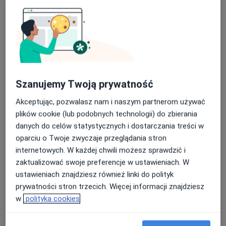
Od 280 zł
Szczegóły
Konsultacja ortopedyczna + USG
Umów wizytę
Od 540 zł
Szczegóły
USG narządu ruchu
Umów wizytę
Szanujemy Twoją prywatność
Od 260 zł
Szczegóły
Akceptując, pozwalasz nam i naszym partnerom używać
plików cookie (lub podobnych technologii) do zbierania
USG stawów biodrowych
niemowląt
danych do celów statystycznych i dostarczania treści w
Umów wizytę
Od 260 zł
Szczegóły
oparciu o Twoje zwyczaje przeglądania stron
internetowych. W każdej chwili możesz sprawdzić i
zaktualizować swoje preferencje w ustawieniach. W
Blokady przeciwbólowe
Umów wizytę
ustawieniach znajdziesz również linki do polityk
Od 110 zł
Szczegóły
prywatności stron trzecich. Więcej informacji znajdziesz
w
polityka cookies
+ 9 usług